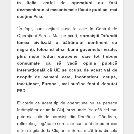
în Italia, astfel de operaţiuni au fost
dezmembrate şi mecanismele făcute publice, mai
sus
ține Peia
.
“În fapt, sunt acţiuni puse la cale în Centrul de
Operaţiuni Soros. Mai pe scurt,
sorosiştii înfundă
lumea civilizată a bătrânului continent cu
migranţi, folosind chiar banii guvernelor vizate,
plus nişte foduri europene, care tot trebuie
consumate ca să vadă opinia publică
internaţională că UE se ocupă de acest val de
neoprit de oameni care, inconştient, ocupă,
încet-încet, Europa”, mai sus’ine fostul deputat
PSD
.
El crede că acest tip de operaţiune nu se petrece
întâmplător acum la Cluj, oraş unde “se află cel mai
puternic cuib de sorosişti din România. Gândirea,
reflexele şi legăturile sorosiste sunt atât de puternice
între slugile de la Cluj ai lui Soros încât trec dincolo