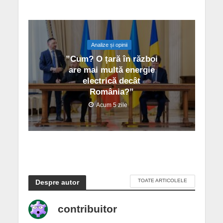
Analize și opinii
”Cum? O țară în război
are mai multă energie
electrică decât
România?”
Acum 5 zile
TOATE ARTICOLELE
Despre autor
contribuitor