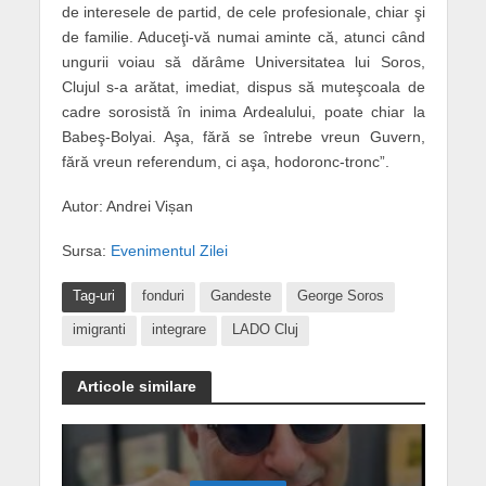
de interesele de partid, de cele profesionale, chiar şi
de familie. Aduceţi-vă numai aminte că, atunci când
ungurii voiau să dărâme Universitatea lui Soros,
Clujul s-a arătat, imediat, dispus să muteşcoala de
cadre sorosistă în inima Ardealului, poate chiar la
Babeş-Bolyai. Aşa, fără se întrebe vreun Guvern,
fără vreun referendum, ci aşa, hodoronc-tronc”.
Autor: Andrei Vișan
Sursa:
Evenimentul Zilei
Tag-uri
fonduri
Gandeste
George Soros
imigranti
integrare
LADO Cluj
Articole similare