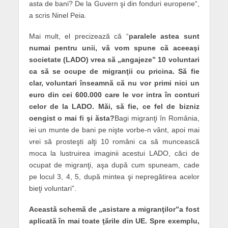
asta de bani? De la Guvern şi din fonduri europene“,
a scris Ninel Peia.
Mai mult, el precizează că “
paralele astea sunt
numai pentru unii, vă vom spune că aceeaşi
societate (LADO) vrea să „angajeze” 10 voluntari
ca să se ocupe de migranţii cu pricina. Să fie
clar, voluntari înseamnă că nu vor primi nici un
euro din cei 600.000 care le vor intra în conturi
celor de la LADO. Măi, să fie, ce fel de bizniz
oengist o mai fi şi ăsta?
Bagi migranţi în România,
iei un munte de bani pe nişte vorbe-n vânt, apoi mai
vrei să prosteşti alţi 10 români ca să muncească
moca la lustruirea imaginii acestui LADO, căci de
ocupat de migranţi, aşa după cum spuneam, cade
pe locul 3, 4, 5, după mintea şi nepregătirea acelor
bieţi voluntari”.
Această schemă de „asistare a migranţilor”a fost
aplicată în mai toate ţările din UE. Spre exemplu,