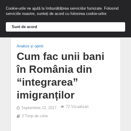
Cookie-urile ne ajută la îmbunătățirea serviciilor furnizate. Folosind
serviciile noastre, sunteți de acord cu folosirea cookie-urilor.
Sunt de acord
Analize și opinii
Cum fac unii bani
în România din
“integrarea”
imigranților
72 Vizualizari
Septembrie 12, 2017
3 Timp de citire