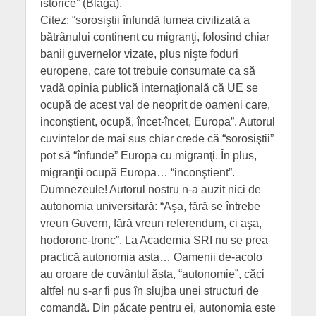
istorice” (Blaga).
Citez: “sorosiştii înfundă lumea civilizată a
bătrânului continent cu migranţi, folosind chiar
banii guvernelor vizate, plus nişte foduri
europene, care tot trebuie consumate ca să
vadă opinia publică internaţională că UE se
ocupă de acest val de neoprit de oameni care,
inconştient, ocupă, încet-încet, Europa”. Autorul
cuvintelor de mai sus chiar crede că “sorosiştii”
pot să “înfunde” Europa cu migranţi. În plus,
migranţii ocupă Europa… “inconştient”.
Dumnezeule! Autorul nostru n-a auzit nici de
autonomia universitară: “Aşa, fără se întrebe
vreun Guvern, fără vreun referendum, ci aşa,
hodoronc-tronc”. La Academia SRI nu se prea
practică autonomia asta… Oamenii de-acolo
au oroare de cuvântul ăsta, “autonomie”, căci
altfel nu s-ar fi pus în slujba unei structuri de
comandă. Din păcate pentru ei, autonomia este