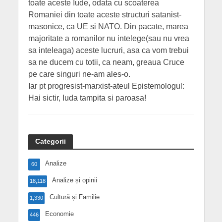
toate aceste Iude, odata cu scoaterea
Romaniei din toate aceste structuri satanist-
masonice, ca UE si NATO. Din pacate, marea
majoritate a romanilor nu intelege(sau nu vrea
sa inteleaga) aceste lucruri, asa ca vom trebui
sa ne ducem cu totii, ca neam, greaua Cruce
pe care singuri ne-am ales-o.
Iar pt progresist-marxist-ateul Epistemologul:
Hai sictir, Iuda tampita si paroasa!
Categorii
Analize
60
Analize și opinii
18,118
Cultură și Familie
1,330
Economie
446