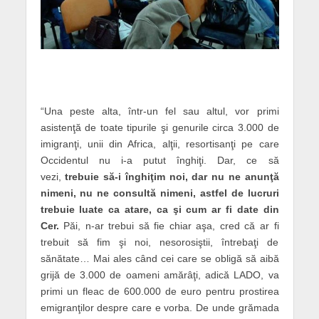
“Una peste alta, într-un fel sau altul, vor primi
asistenţă de toate tipurile şi genurile circa 3.000 de
imigranţi, unii din Africa, alţii, resortisanţi pe care
Occidentul nu i-a putut înghiţi. Dar, ce să
vezi,
trebuie să-i înghiţim noi, dar nu ne anunţă
nimeni, nu ne consultă nimeni, astfel de lucruri
trebuie luate ca atare, ca şi cum ar fi date din
Cer.
Păi, n-ar trebui să fie chiar aşa, cred că ar fi
trebuit să fim şi noi, nesorosiştii, întrebaţi de
sănătate… Mai ales când cei care se obligă să aibă
grijă de 3.000 de oameni amărâţi, adică LADO, va
primi un fleac de 600.000 de euro pentru prostirea
emigranţilor despre care e vorba. De unde grămada