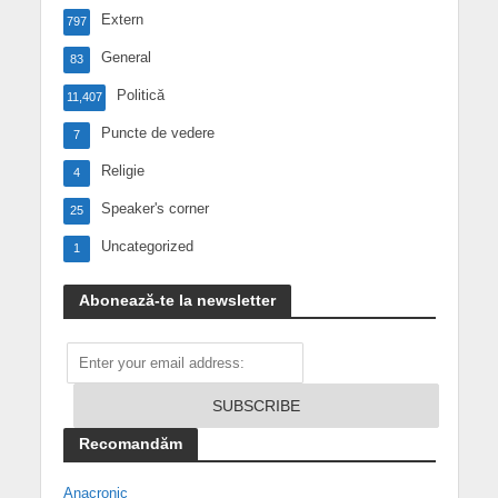
Extern
797
General
83
Politică
11,407
Puncte de vedere
7
Religie
4
Speaker's corner
25
Uncategorized
1
Abonează-te la newsletter
Recomandăm
Anacronic