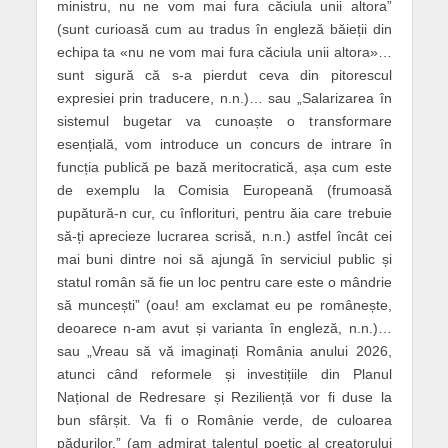
ministru, nu ne vom mai fura căciula unii altora”
(sunt curioasă cum au tradus în engleză băieții din
echipa ta «nu ne vom mai fura căciula unii altora»…
sunt sigură că s-a pierdut ceva din pitorescul
expresiei prin traducere, n.n.)… sau „Salarizarea în
sistemul bugetar va cunoaște o transformare
esențială, vom introduce un concurs de intrare în
funcția publică pe bază meritocratică, așa cum este
de exemplu la Comisia Europeană (frumoasă
pupătură-n cur, cu înflorituri, pentru ăia care trebuie
să-ți aprecieze lucrarea scrisă, n.n.) astfel încât cei
mai buni dintre noi să ajungă în serviciul public și
statul român să fie un loc pentru care este o mândrie
să muncești” (oau! am exclamat eu pe românește,
deoarece n-am avut și varianta în engleză, n.n.)…
sau „Vreau să vă imaginați România anului 2026,
atunci când reformele și investițiile din Planul
Național de Redresare și Reziliență vor fi duse la
bun sfârșit. Va fi o Românie verde, de culoarea
pădurilor.” (am admirat talentul poetic al creatorului