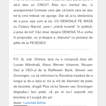
să-ți dea un CINCI!!! Ăsta nu-i meritul tău, ci
aranjamentul Comisiei care știe că banii care se dau
tot la cine trebuie vor ajunge. Dar să ai tu obrăznicia
de a juca, așa cum ai zis, CU DEMISIILE PE MASĂ
cu Ciolacu Marcel, care-i „mână moartă” în politică,
e prea de tot! Căci doar despre DEMISIA TA e vorba
în propoziție, nu și despre a „titanului” cu picioare de
piftie de la PESEDEU!
……………………………………………………………
……………………………………………
P.S. Și, măi, Ghinea, țara nu e compusă doar din
Lucian Mândruță, Klaus Werner Iohannis, Nicușor
Dan și CEO-ul de la Raiffeisen Bank, Steven van
Groningen, ca să reformezi tu România trasând de-a
lungul și de-a latul ei mii și mii de kilometri de piste
de biciclete, dragă! Plus că lui Steven van Groningen
degeaba-i faci pistă, că pe el nu-l suportă nici
bicicleta și-l scuipă din șa!
Autor:
Luminita Arhire