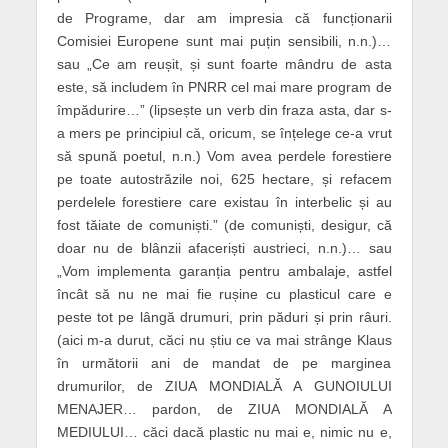
de Programe, dar am impresia că funcționarii
Comisiei Europene sunt mai puțin sensibili, n.n.)…
sau „Ce am reușit, și sunt foarte mândru de asta
este, să includem în PNRR cel mai mare program de
împădurire…” (lipsește un verb din fraza asta, dar s-
a mers pe principiul că, oricum, se înțelege ce-a vrut
să spună poetul, n.n.) Vom avea perdele forestiere
pe toate autostrăzile noi, 625 hectare, și refacem
perdelele forestiere care existau în interbelic și au
fost tăiate de comuniști.” (de comuniști, desigur, că
doar nu de blânzii afaceriști austrieci, n.n.)… sau
„Vom implementa garanția pentru ambalaje, astfel
încât să nu ne mai fie rușine cu plasticul care e
peste tot pe lângă drumuri, prin păduri și prin râuri.
(aici m-a durut, căci nu știu ce va mai strânge Klaus
în următorii ani de mandat de pe marginea
drumurilor, de ZIUA MONDIALĂ A GUNOIULUI
MENAJER… pardon, de ZIUA MONDIALĂ A
MEDIULUI… căci dacă plastic nu mai e, nimic nu e,