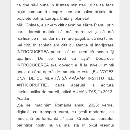
ca tine să-l pună în fruntea ministerului ca să facă
niște compuneri despre cum vor salva pistele de
biciclete patria, Europa Unită și planeta!
Măi, Ghinea, eu n-am citit decât pe sărite Planul prin
care dorești matale să mă redresezi și să mă
reziliezi pe mine, dar nu-i mare pagubă, că nici tu nu
l-ai citit. În schimb am citit cu atenție și îngrijorare
INTRODUCEREA pentru că eu cred că aceea îți
aparține. De ce cred eu așa? Deoarece
INTRODUCEREA s-a dovedit a fi la nivelul minții
unuia a cărui operă de maturitate este „EU VOTEZ
DNA –DE CE MERITĂ SĂ APĂRĂM INSTITUȚIILE
ANTICORUPȚIE”, carte apărută la editura
intelectualilor de marcă, adică HUMANITAS, în 2012.
Așadar:
„Să ne imaginăm România anului 2026: verde,
digitală, cu transport curat, cu școli moderne, cu
medicină performantă…” sau „Creșterea pensiilor
părinților noștri nu va mai sta în pixul vreunui