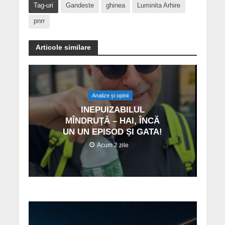
Tag-uri
Gandeste
ghinea
Luminita Arhire
pnrr
Articole similare
Analize și opinii
INEPUIZABILUL
MÎNDRUȚĂ – HAI, ÎNCĂ
UN UN EPISOD ȘI GATA!
Acum 2 zile