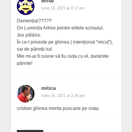
Mihai
Iunie 15, 2021 at 9:17 pm
Demențial?????
Dn Luminița Arhire printre elitele scrisului.
Jos pălăria.
În ce-l priveste pe ghinea ( intenționat “micuț”),
vai de părinții lui!
Mie mi-ar fi rusine să fiu ruda cu el, darămite
părinte!
mitica
Iunie 16, 2021 at 2:36 pm
cristian ghinea merita puscarie pe viata.