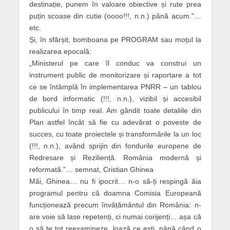
destinație, punem în valoare obiective și rute prea
puțin scoase din cutie (oooo!!!, n.n.) până acum.”…
etc.
Și, în sfârșit, bomboana pe PROGRAM sau moțul la
realizarea epocală:
„Ministerul pe care îl conduc va construi un
instrument public de monitorizare și raportare a tot
ce se întâmplă în implementarea PNRR – un tablou
de bord informatic (!!!, n.n.), vizibil și accesibil
publicului în timp real. Am gândit toate detaliile din
Plan astfel încât să fie cu adevărat o poveste de
succes, cu toate proiectele și transformările la un loc
(!!!, n.n.), având sprijin din fondurile europene de
Redresare și Reziliență. România modernă și
reformată.”… semnat, Cristian Ghinea
Măi, Ghinea… nu fi ipocrit… n-o să-ți respingă ăia
programul pentru că doamna Comisia Europeană
funcționează precum învățământul din România: n-
are voie să lase repetenți, ci numai corijenți… așa că
o să te tot reexamineze, loază ce ești, până când o