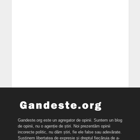
Gandeste.org este un agregator de opinii. Suntem un blog
de opinii, nu o agenție de știri. Noi prezentăm opinii
incorecte politic, nu dăm știri, fie ele false sau adevărate.
Susținem libertatea de expresie și dreptul fiecăruia de a-