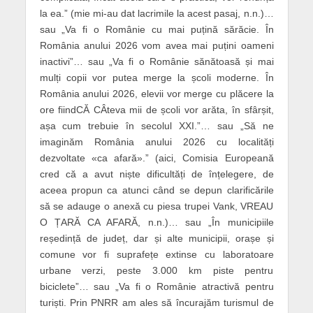
la ea.” (mie mi-au dat lacrimile la acest pasaj, n.n.)…
sau „Va fi o Românie cu mai puțină sărăcie. În
România anului 2026 vom avea mai puțini oameni
inactivi”… sau „Va fi o Românie sănătoasă și mai
mulți copii vor putea merge la școli moderne. În
România anului 2026, elevii vor merge cu plăcere la
ore fiindCĂ CÂteva mii de școli vor arăta, în sfârșit,
așa cum trebuie în secolul XXI.”… sau „Să ne
imaginăm România anului 2026 cu localități
dezvoltate «ca afară».” (aici, Comisia Europeană
cred că a avut niște dificultăți de înțelegere, de
aceea propun ca atunci când se depun clarificările
să se adauge o anexă cu piesa trupei Vank, VREAU
O ȚARĂ CA AFARĂ, n.n.)… sau „În municipiile
reședință de județ, dar și alte municipii, orașe și
comune vor fi suprafețe extinse cu laboratoare
urbane verzi, peste 3.000 km piste pentru
biciclete”… sau „Va fi o Românie atractivă pentru
turiști. Prin PNRR am ales să încurajăm turismul de