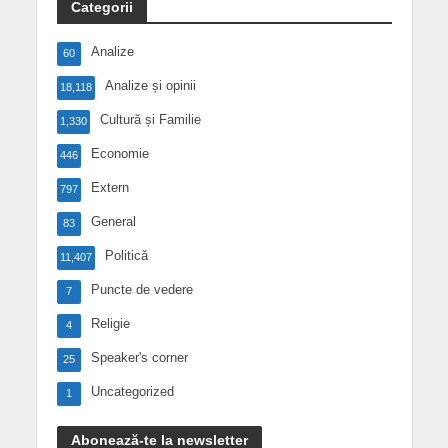
Categorii
Analize
60
Analize și opinii
18,118
Cultură și Familie
1,330
Economie
446
Extern
797
General
83
Politică
11,407
Puncte de vedere
7
Religie
4
Speaker's corner
25
Uncategorized
1
Abonează-te la newsletter