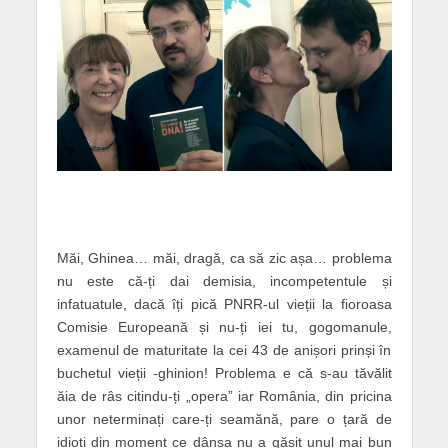
Măi, Ghinea… măi, dragă, ca să zic așa… problema
nu este că-ți dai demisia, incompetentule și
infatuatule, dacă îți pică PNRR-ul vieții la fioroasa
Comisie Europeană și nu-ți iei tu, gogomanule,
examenul de maturitate la cei 43 de anișori prinși în
buchetul vieții -ghinion! Problema e că s-au tăvălit
ăia de râs citindu-ți „opera” iar România, din pricina
unor neterminați care-ți seamănă, pare o țară de
idioți din moment ce dânsa nu a găsit unul mai bun