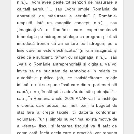
n.n.)… Vom avea peste tot senzori de măsurare a
calității aerului.”… sau „Vom umple România de
aparatură de măsurare a aerului” ( România-
umplută, iată un magnific concept, n.n.)… sau
„Imaginați-vă o Românie care experimentează
tehnologia pe hidrogen și alege ca program pilot să
introducă trenuri cu alimentare pe hidrogen, pe o
linie care nu este electrificată.” (mi-am imaginat; și
cred că e suficient, rămân cu imaginația, n.n.)… sau
„Va fi o Românie antreprenorială și digitală. Vă voi
invita să ne bucurăm de tehnologie în relația cu
autoritățile publice (oh, ce satisfăcătoare relație
intimă! nu ni se spune însă care dintre parteneri stă
capră, n.n.), în sfârșit la adevăratul său potențial.”…
sau „ În România anului 2026 ANAF va fi o instituție
eficientă, care aduce mai mulți bani la bugetul de
stat fără a crește taxele, ci datorită conformării
voluntare. Pur și simplu nu vor mai exista motive de
a «fenta» fiscul și fentarea fiscului va fi atât de
complicată, încât aceia care o practică, vor renunța