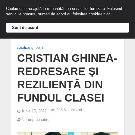
Cookie-urile ne ajută la îmbunătățirea serviciilor furnizate. Folosind
serviciile noastre, sunteți de acord cu folosirea cookie-urilor.
Sunt de acord
Analize și opinii
CRISTIAN GHINEA-
REDRESARE ȘI
REZILIENȚĂ DIN
FUNDUL CLASEI
923 Vizualizari
Iunie 15, 2021
6 Timp de citire