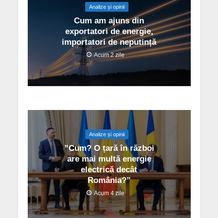
Analize și opinii
Cum am ajuns din
exportatori de energie,
importatori de neputință
Acum 2 zile
Analize și opinii
”Cum? O țară în război
are mai multă energie
electrică decât
România?”
Acum 4 zile