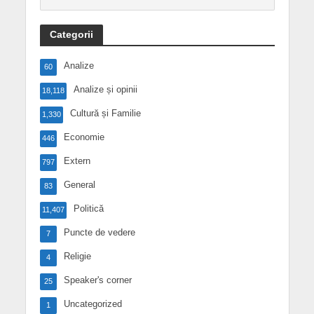
Categorii
Analize
60
Analize și opinii
18,118
Cultură și Familie
1,330
Economie
446
Extern
797
General
83
Politică
11,407
Puncte de vedere
7
Religie
4
Speaker's corner
25
Uncategorized
1