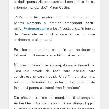
simbolic pentru zilele noastre a și consemnat pentru
viitorime mai clar decît Miron Costin:
„Astăzi am fost martora unui moment important
pentru România și profund emoționant pentru
mine.
@nicusordanro
a fost învestit oficial în funcția
de Președinte — o clipă care aduce nu doar
schimbare, ci și speranță.
Este începutul unei noi etape, în care ne dorim cu
toții mai multă umanitate, echilibru și respect.
Îți doresc înțelepciune și curaj, domnule Președinte!
Țara are nevoie de lideri care ascultă, care
construiesc și care inspiră. Cred într-un viitor mai
bun pentru România. Hai să facem toți tot ce ne stă
în putință pentru a-l transforma în realitate”.
Din păcate, cronicile nu menționează absența lui
Andrei Pleșu, Gabriel Liiceanu, Alina Mungiu Pippidi
și Mircea Cărtărescu și a altor valori ale democrației