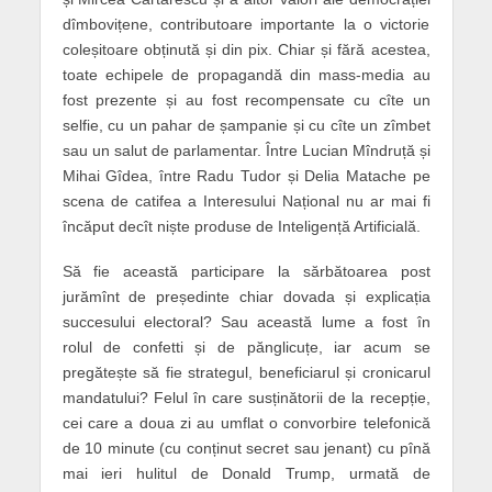
dîmbovițene, contributoare importante la o victorie
coleșitoare obținută și din pix. Chiar și fără acestea,
toate echipele de propagandă din mass-media au
fost prezente și au fost recompensate cu cîte un
selfie, cu un pahar de șampanie și cu cîte un zîmbet
sau un salut de parlamentar. Între Lucian Mîndruță și
Mihai Gîdea, între Radu Tudor și Delia Matache pe
scena de catifea a Interesului Național nu ar mai fi
încăput decît niște produse de Inteligență Artificială.
Să fie această participare la sărbătoarea post
jurămînt de președinte chiar dovada și explicația
succesului electoral? Sau această lume a fost în
rolul de confetti și de pănglicuțe, iar acum se
pregătește să fie strategul, beneficiarul și cronicarul
mandatului? Felul în care susținătorii de la recepție,
cei care a doua zi au umflat o convorbire telefonică
de 10 minute (cu conținut secret sau jenant) cu pînă
mai ieri hulitul de Donald Trump, urmată de