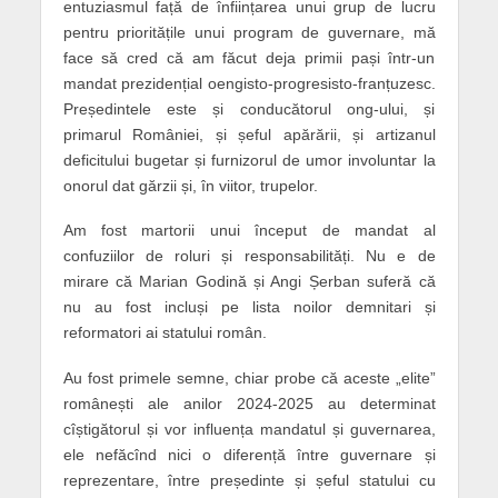
entuziasmul față de înființarea unui grup de lucru
pentru prioritățile unui program de guvernare, mă
face să cred că am făcut deja primii pași într-un
mandat prezidențial oengisto-progresisto-franțuzesc.
Președintele este și conducătorul ong-ului, și
primarul României, și șeful apărării, și artizanul
deficitului bugetar și furnizorul de umor involuntar la
onorul dat gărzii și, în viitor, trupelor.
Am fost martorii unui început de mandat al
confuziilor de roluri și responsabilități. Nu e de
mirare că Marian Godină și Angi Șerban suferă că
nu au fost incluși pe lista noilor demnitari și
reformatori ai statului român.
Au fost primele semne, chiar probe că aceste „elite”
românești ale anilor 2024-2025 au determinat
cîștigătorul și vor influența mandatul și guvernarea,
ele nefăcînd nici o diferență între guvernare și
reprezentare, între președinte și șeful statului cu