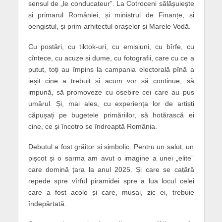
sensul de „le conducateur”. La Cotroceni sălășuiește
și primarul României, și ministrul de Finanțe, și
oengistul, și prim-arhitectul orașelor și Marele Vodă.
Cu postări, cu tiktok-uri, cu emisiuni, cu bîrfe, cu
cîntece, cu acuze și dume, cu fotografii, care cu ce a
putut, toți au împins la campania electorală pînă a
ieșit cine a trebuit și acum vor să continue, să
impună, să promoveze cu osebire cei care au pus
umărul. Și, mai ales, cu experiența lor de artiști
căpușați pe bugetele primăriilor, să hotărască ei
cine, ce și încotro se îndreaptă România.
Debutul a fost grăitor și simbolic. Pentru un salut, un
pișcot și o sarma am avut o imagine a unei „elite”
care domină țara la anul 2025. Și care se cațără
repede spre vîrful piramidei spre a lua locul celei
care a fost acolo și care, musai, zic ei, trebuie
îndepărtată.