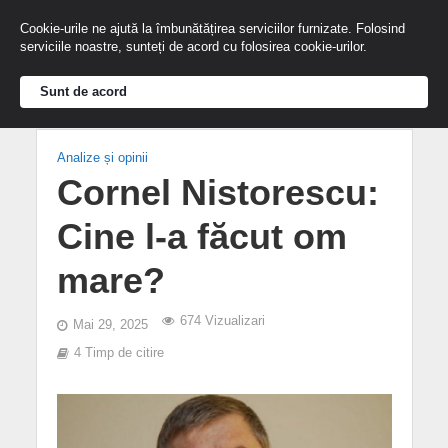
Cookie-urile ne ajută la îmbunătățirea serviciilor furnizate. Folosind
serviciile noastre, sunteți de acord cu folosirea cookie-urilor.
Sunt de acord
Analize și opinii
Cornel Nistorescu:
Cine l-a făcut om
mare?
674 Vizualizari
Mai 29, 2025
4 Timp de citire