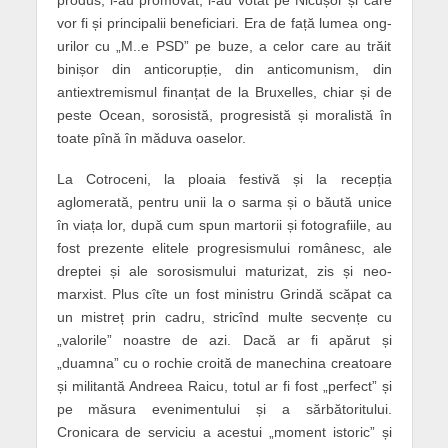
produs, l-au promovat, l-au votat pe Nicușor și care
vor fi și principalii beneficiari. Era de față lumea ong-
urilor cu „M..e PSD” pe buze, a celor care au trăit
binișor din anticorupție, din anticomunism, din
antiextremismul finanțat de la Bruxelles, chiar și de
peste Ocean, sorosistă, progresistă și moralistă în
toate pînă în măduva oaselor.
La Cotroceni, la ploaia festivă și la recepția
aglomerată, pentru unii la o sarma și o băută unice
în viața lor, după cum spun martorii și fotografiile, au
fost prezente elitele progresismului românesc, ale
dreptei și ale sorosismului maturizat, zis și neo-
marxist. Plus cîte un fost ministru Grindă scăpat ca
un mistreț prin cadru, stricînd multe secvențe cu
„valorile” noastre de azi. Dacă ar fi apărut și
„duamna” cu o rochie croită de manechina creatoare
și militantă Andreea Raicu, totul ar fi fost „perfect” și
pe măsura evenimentului și a sărbătoritului.
Cronicara de serviciu a acestui „moment istoric” și