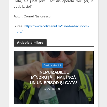
Gata, s-a jucat primul act din opereta ”Nicușor, în
deal, la vie!”
Autor: Cornel Nistorescu
Sursa:
https://www.cotidianul.ro/cine-l-a-facut-om-
mare/
Articole similare
Analize și opinii
INEPUIZABILUL
MÎNDRUȚĂ – HAI, ÎNCĂ
UN UN EPISOD ȘI GATA!
Acum 1 zi