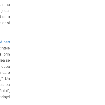
tein nu
l), dar
ă de o
lor și
Albert
ințele
i prin
ulea se
ai după
n care
i”. Un
losirea
ăului”,
orinței