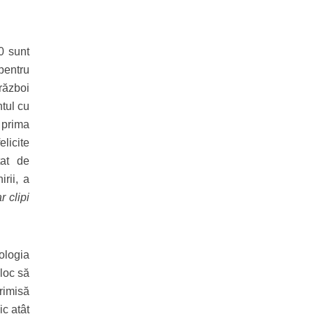
0 sunt
pentru
război
ntul cu
 prima
elicite
tat de
rii, a
r clipi
nologia
loc să
trimisă
ic atât