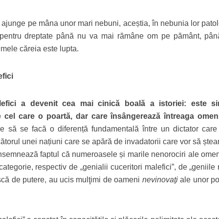
ar ajunge pe mâna unor mari nebuni, aceștia, în nebunia lor pato
ă pentru dreptate până nu va mai rămâne om pe pământ, pân
umele căreia este lupta.
fici
efici a devenit cea mai cinică boală a istoriei: este s
e cel care o poartă, dar care însângerează întreaga omeni
e să se facă o diferență fundamentală între un dictator care
ătorul unei națiuni care se apără de invadatorii care vor să ște
onsemnează faptul că numeroasele și marile nenorociri ale omeni
tegorie, respectiv de „genialii cuceritori malefici”, de „geniile 
scă de putere, au ucis mulţimi de oameni
nevinovaţi
ale unor p