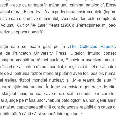
oastră – este ca un topor în mâna unui criminal patologic”. Eins
ecalajul moral. El credea că am perfecționat instrumentele (toporu
itive sau distructive (criminalul). Această idee este completat
n volumul
Out of My Later Years
(1950): „Perfecțiunea mijloace
cterizeze epoca noastră”.
denței sale se poate găsi pe în „
The Collected Papers”,
t de Princeton University Press. Ulterior, intuind consec
 asupra omenirii un război nuclear, Einstein a avertizat lumea ș
a în cel de-al treilea război mondial, dar ştiu că în cel de-al patr
(cel de-al patrulea război mondial putând avea loc, posibil, num
l treilea război mondial nuclear) și „Mi-e teamă de ziua î
 ca relaţiile interumane. În lume va exista o generaţie de idioţ
sfârșitul lumii, nu poate avea loc decât în condițiile în care fo
AI ar ajunge pe mâna unor „nebuni patologici”, a unor „genii ale r
nu mai au capacitatea să țină cont de aceste realități din cauza d
ceririle până când să-și supună întreaga lume.