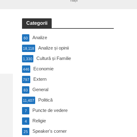
nații
Categorii
Analize
60
Analize și opinii
18,118
Cultură și Familie
1,330
Economie
446
Extern
797
General
83
Politică
11,407
Puncte de vedere
7
Religie
4
Speaker's corner
25