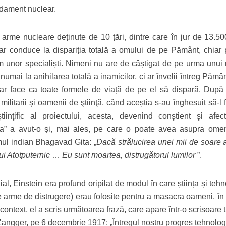
rdament nuclear.
arme nucleare deținute de 10 țări, dintre care în jur de 13.50
r conduce la dispariția totală a omului de pe Pământ, chiar 
m unor specialiști. Nimeni nu are de câștigat de pe urma unui 
numai la anihilarea totală a inamicilor, ci ar învelii întreg Pămâ
e ar face ca toate formele de viață de pe el să dispară. După
ilitarii şi oamenii de ştiinţă, când aceștia s-au înghesuit să-l f
iinţific al proiectului, acesta, devenind conştient şi afec
a” a avut-o și, mai ales, pe care o poate avea asupra omeni
mul indian Bhagavad Gita: „
Dacă strălucirea unei mii de soare a
lui Atotputernic
…
Eu sunt moartea, distrugătorul lumilor
”.
l, Einstein era profund oripilat de modul în care știința și teh
 arme de distrugere) erau folosite pentru a masacra oameni, în 
ontext, el a scris următoarea frază, care apare într-o scrisoare 
 Zangger, pe 6 decembrie 1917: „Întregul nostru progres tehnolog