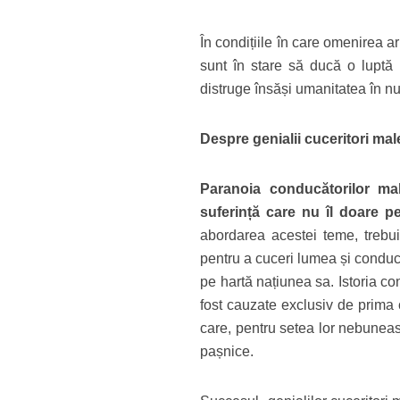
În condițiile în care omenirea 
sunt în stare să ducă o lupt
distruge însăși umanitatea în n
Despre
genialii cuceritori male
Paranoia conducătorilor mal
suferință care nu îl doare p
abordarea acestei teme, trebui
pentru a cuceri lumea și conduc
pe hartă națiunea sa. Istoria c
fost cauzate exclusiv de prima ca
care, pentru setea lor nebunea
pașnice.