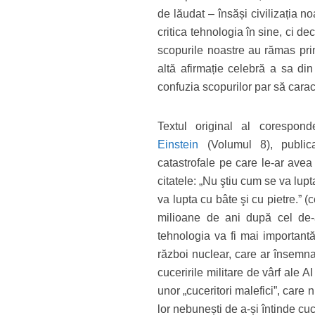
de lăudat – însăși civilizația n
critica tehnologia în sine, ci d
scopurile noastre au rămas prim
altă afirmație celebră a sa di
confuzia scopurilor par să cara
Textul original al corespon
Einstein
(Volumul 8), publica
catastrofale pe care le-ar avea
citatele: „Nu ştiu cum se va lupt
va lupta cu bâte şi cu pietre.” 
milioane de ani după cel de-a
tehnologia va fi mai importantă
război nuclear, care ar însemna 
cuceririle militare de vârf ale 
unor „cuceritori malefici”, care 
lor nebunești de a-și întinde cu