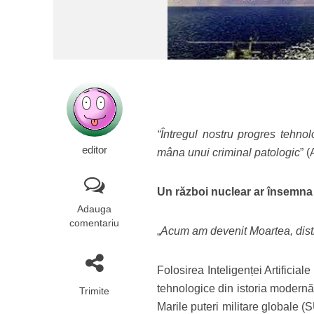
“Întregul nostru progres tehnol
editor
mâna unui criminal patologic
” (
Un război nuclear ar însemna s
Adauga
comentariu
„
Acum am devenit Moartea, distr
Folosirea Inteligenței Artificial
tehnologice din istoria modernă
Trimite
Marile puteri militare globale 