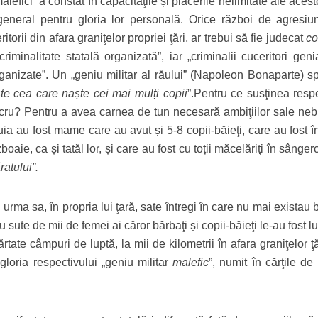
alefici” a constat în capacităţile și plăcerile nelimitate ale aces
 general pentru gloria lor personală. Orice război de agresiu
torii din afara graniţelor propriei ţări, ar trebui să fie judecat
co
riminalitate statală organizată”, iar „criminalii cuceritori geni
e organizate”. Un „geniu militar al răului” (Napoleon Bonaparte) 
te cea care naște cei mai mulți copii
”.Pentru ce susţinea respe
 lucru? Pentru a avea carnea de tun necesară ambiţiilor sale neb
ia au fost mame care au avut și 5-8 copii-băieţi, care au fost în
oaie, ca și tatăl lor, și care au fost cu toții măcelăriţi în sânge
ratului”.
n urma sa, în propria lui ţară, sate întregi în care nu mai existau 
u sute de mii de femei ai căror bărbaţi și copii-băieţi le-au fost lu
rtate câmpuri de luptă, la mii de kilometrii în afara graniţelor ţăr
gloria respectivului „geniu militar
malefic
”, numit în cărţile de 