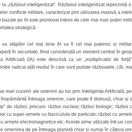
 la „războiul inteligentizat”. Războiul inteligentizat reprezintă 
or conflicte militare, caracterizat prin utilizarea masivă a intel
boi bazate pe AI este promovat intens de cele mai mari puteri mili
ritatea strategică.
 va stăpâni cel mai bine AI va fi cel mai puternic și militar
xperți în securitate, fiind considerată un element central în geop
ța Artificială (IA) este descrisă ca un „multiplicator de forță”
imbe radical atât modul în care sunt purtate războaiele, cât, ma
i mari cuceriri ale omenirii au loc prin Inteligența Artificială, pe
înspăimântă întreaga omenire, care poate fi distrusă, chiar și 
 „tip” de război, precum: război nuclear; război biologic; război 
boi cu super-armele cu fasciculule de particule; război cu armel
cu armele electromagnetice etc. Aceste arme utilizate într-un conf
e omenirea de pe întreaga planetă chiar și numai în câteva ore, 