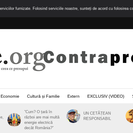
rviciilor furnizate. Folosind serviciile noastre, sunteți de acord cu folosirea c
Economie
Cultură și Familie
Extern
EXCLUSIV (VIDEO)
”Cum? O țară în
UN CETĂȚEAN
ie,
război are mai multă
RESPONSABIL
energie electrică
decât România?”