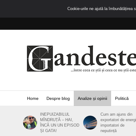
Cookie-urile ne ajută la îmbunătățirea se
Home
Despre blog
Analize și opinii
Politică
INEPUIZABILUL
Cum am ajuns din
MÎNDRUȚĂ – HAI,
exportatori de energ
ÎNCĂ UN UN EPISOD
importatori de
ȘI GATA!
neputință