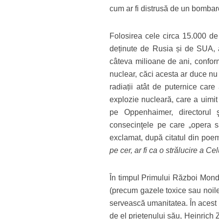
cum ar fi distrusă de un bomba
Folosirea cele circa 15.000 de 
deținute de Rusia și de SUA, a
câteva milioane de ani, confor
nuclear, căci acesta ar duce nu 
radiații atât de puternice car
explozie nucleară, care a uimit m
pe Oppenhaimer, directorul şt
consecinţele pe care „opera s
exclamat, după citatul din poe
pe cer, ar fi ca o strălucire a Ce
În timpul Primului Război Mondia
(precum gazele toxice sau noile
servească umanitatea. În acest c
de el prietenului său, Heinrich