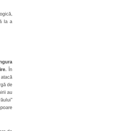
logică,
ă la a
ingura
re.
În
 atacă
argă de
rii au
răului”
opoare