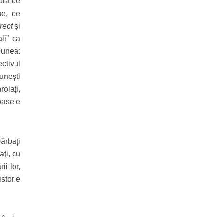
tora de
ne, de
rect
și
ali” ca
spunea:
ctivul
uneşti
rolaţi,
roasele
bărbaţi
aţi, cu
ii lor,
istorie