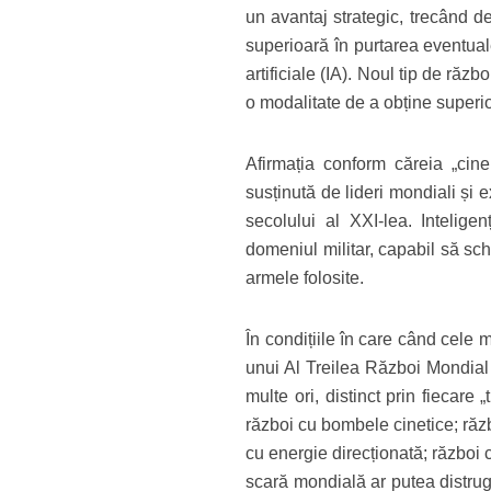
un avantaj strategic, trecând de
superioară în purtarea eventualel
artificiale (IA). Noul tip de răz
o modalitate de a obține superio
Afirmația conform căreia „cine
susținută de lideri mondiali și e
secolului al XXI-lea. Inteligen
domeniul militar, capabil să sch
armele folosite.
În condițiile în care când cele ma
unui Al Treilea Război Mondial 
multe ori, distinct prin fiecare
război cu bombele cinetice; răz
cu energie direcționată; război 
scară mondială ar putea distrug