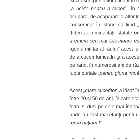
Succesul „genialilor cuceritori m
„
a ucide pentru a cuceri
”, în
ocupare, de acaparare a altor teri
consemnat în istorie ca fiind „c
„lideri ai criminalităţii statal
„
Femeia cea mai folositoare es
„geniu militar al răului” acest
de a cuceri lumea.În ţara acestu
pe rând, în numeroşii ani de răzb
lupte purtate
„pentru gloria împă
Acest
„mare cuceritor”
a lăsat î
între 20 și 50 de ani, în care era
forța, și duşi pe cele mai îndepă
unde au fost măcelăriţi pentru 
„
erou naţional
”.