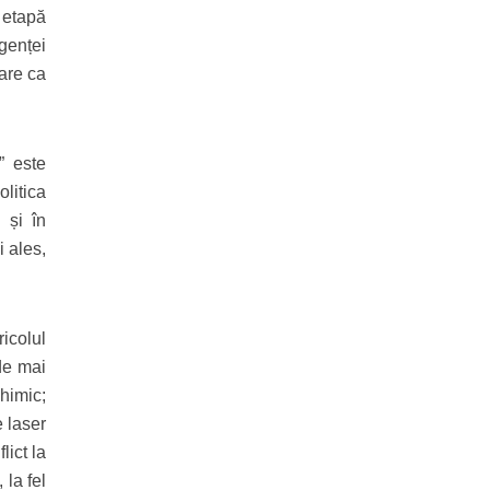
o etapă
igenței
tare ca
” este
olitica
 și în
i ales,
ricolul
de mai
chimic;
e laser
lict la
la fel