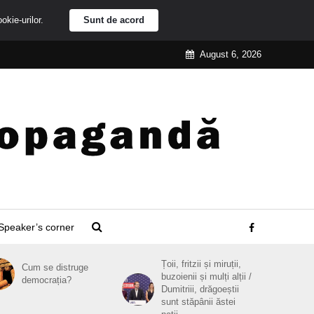
ookie-urilor.
Sunt de acord
August 6, 2026
Speaker’s corner
Țoii, fritzii și miruții,
Cum se distruge
buzoienii și mulți alții /
democrația?
Dumitriii, drăgoeștii
sunt stăpânii ăstei