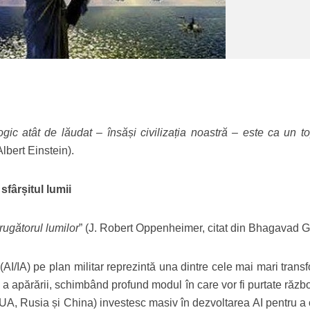
ogic atât de lăudat – însăși civilizația noastră – este ca un to
Albert Einstein).
fârșitul lumii
ugătorul lumilor
” (J. Robert Oppenheimer, citat din Bhagavad Gi
e (AI/IA) pe plan militar reprezintă una dintre cele mai mari trans
 a apărării, schimbând profund modul în care vor fi purtate răzb
(SUA, Rusia și China) investesc masiv în dezvoltarea AI pentru a