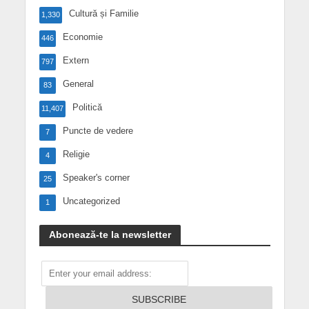
Cultură și Familie
1,330
Economie
446
Extern
797
General
83
Politică
11,407
Puncte de vedere
7
Religie
4
Speaker's corner
25
Uncategorized
1
Abonează-te la newsletter