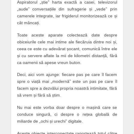
Aspiratorul „știe” harta exactă a casei, televizorul
„aude” conversațiile din sufragerie și „vede” prin
camerele integrate, iar frigiderul monitorizează ce și
cât mâncați.
Toate aceste aparate colectează date despre
obiceiurile cele mai intime ale fiecăruia dintre noi și,
ceea ce este cu adevărat șocant, comunică între ele
și cu servere aflate la mii de kilometri distanță, fără
ca oamenii să apese vreun buton.
Deci, aici vom ajunge: fiecare pas pe care îl facem
spre o viață mai „modernă” este un pas pe care îl
facem spre a dezvălui propria noastră intimitate, fără
să vrem și fără să știm.
Nu mai este vorba doar despre o mașină care se
conduce singură, ci despre o rețea globală de
miliarde de „ochi și urechi” digitale.
Aceste obiecte interconectate raportează totul către