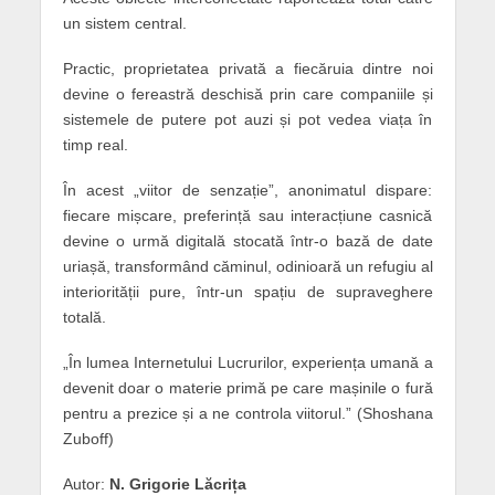
un sistem central.
Practic, proprietatea privată a fiecăruia dintre noi
devine o fereastră deschisă prin care companiile și
sistemele de putere pot auzi și pot vedea viața în
timp real.
În acest „viitor de senzație”, anonimatul dispare:
fiecare mișcare, preferință sau interacțiune casnică
devine o urmă digitală stocată într-o bază de date
uriașă, transformând căminul, odinioară un refugiu al
interiorității pure, într-un spațiu de supraveghere
totală.
„În lumea Internetului Lucrurilor, experiența umană a
devenit doar o materie primă pe care mașinile o fură
pentru a prezice și a ne controla viitorul.” (Shoshana
Zuboff)
Autor:
N. Grigorie Lăcrița