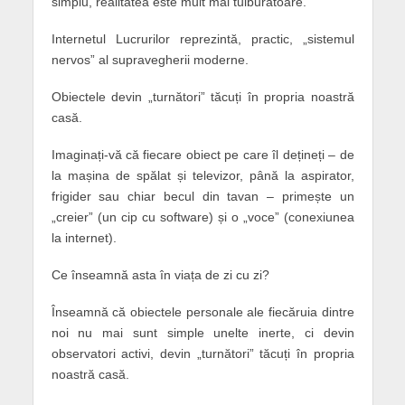
simplu, realitatea este mult mai tulburătoare.
Internetul Lucrurilor reprezintă, practic, „sistemul
nervos” al supravegherii moderne.
Obiectele devin „turnători” tăcuți în propria noastră
casă.
Imaginați-vă că fiecare obiect pe care îl dețineți – de
la mașina de spălat și televizor, până la aspirator,
frigider sau chiar becul din tavan – primește un
„creier” (un cip cu software) și o „voce” (conexiunea
la internet).
Ce înseamnă asta în viața de zi cu zi?
Înseamnă că obiectele personale ale fiecăruia dintre
noi nu mai sunt simple unelte inerte, ci devin
observatori activi, devin „turnători” tăcuți în propria
noastră casă.