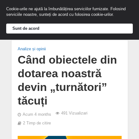
Cookie-urile ne ajută la îmbunătățirea serviciilor furnizate. Folosind
serviciile noastre, sunteți de acord cu folosirea cookie-urilor.
Sunt de acord
Analize și opinii
Când obiectele din
dotarea noastră
devin „turnători”
tăcuți
491 Vizualizari
Acum 4 months
2 Timp de citire