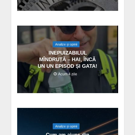
Analize și opinii
INEPUIZABILUL
MÎNDRUȚĂ – HAI, ÎNCĂ
UN UN EPISOD ȘI GATA!
Acum 4 zile
Analize și opinii
Cum am ajuns din