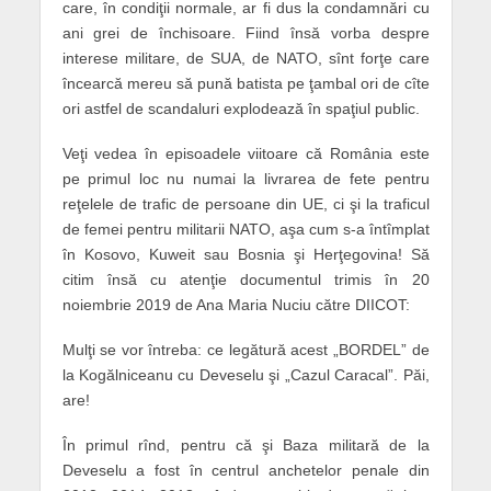
care, în condiţii normale, ar fi dus la condamnări cu
ani grei de închisoare. Fiind însă vorba despre
interese militare, de SUA, de NATO, sînt forţe care
încearcă mereu să pună batista pe ţambal ori de cîte
ori astfel de scandaluri explodează în spaţiul public.
Veţi vedea în episoadele viitoare că România este
pe primul loc nu numai la livrarea de fete pentru
reţelele de trafic de persoane din UE, ci şi la traficul
de femei pentru militarii NATO, aşa cum s-a întîmplat
în Kosovo, Kuweit sau Bosnia şi Herţegovina! Să
citim însă cu atenţie documentul trimis în 20
noiembrie 2019 de Ana Maria Nuciu către DIICOT:
Mulţi se vor întreba: ce legătură acest „BORDEL” de
la Kogălniceanu cu Deveselu şi „Cazul Caracal”. Păi,
are!
În primul rînd, pentru că şi Baza militară de la
Deveselu a fost în centrul anchetelor penale din