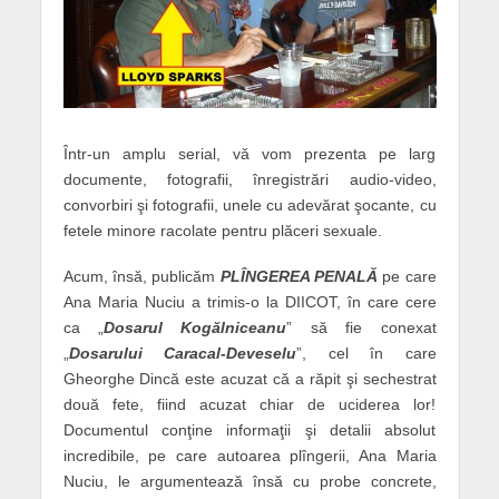
Într-un amplu serial, vă vom prezenta pe larg
documente, fotografii, înregistrări audio-video,
convorbiri şi fotografii, unele cu adevărat şocante, cu
fetele minore racolate pentru plăceri sexuale.
Acum, însă, publicăm
PLÎNGEREA PENALĂ
pe care
Ana Maria Nuciu a trimis-o la DIICOT, în care cere
ca „
Dosarul Kogălniceanu
” să fie conexat
„
Dosarului Caracal-Deveselu
”, cel în care
Gheorghe Dincă este acuzat că a răpit şi sechestrat
două fete, fiind acuzat chiar de uciderea lor!
Documentul conţine informaţii şi detalii absolut
incredibile, pe care autoarea plîngerii, Ana Maria
Nuciu, le argumentează însă cu probe concrete,