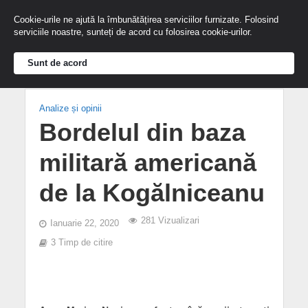
Cookie-urile ne ajută la îmbunătățirea serviciilor furnizate. Folosind
serviciile noastre, sunteți de acord cu folosirea cookie-urilor.
Sunt de acord
Analize și opinii
Bordelul din baza
militară americană
de la Kogălniceanu
281 Vizualizari
Ianuarie 22, 2020
3 Timp de citire