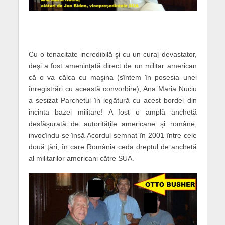
Cu o tenacitate incredibilă şi cu un curaj devastator,
deşi a fost ameninţată direct de un militar american
că o va călca cu maşina (sîntem în posesia unei
înregistrări cu această convorbire), Ana Maria Nuciu
a sesizat Parchetul în legătură cu acest bordel din
incinta bazei militare! A fost o amplă anchetă
desfăşurată de autorităţile americane şi române,
invocîndu-se însă Acordul semnat în 2001 între cele
două ţări, în care România ceda dreptul de anchetă
al militarilor americani către SUA.