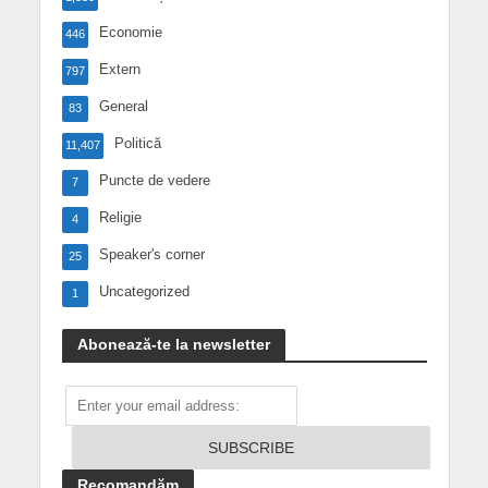
Economie
446
Extern
797
General
83
Politică
11,407
Puncte de vedere
7
Religie
4
Speaker's corner
25
Uncategorized
1
Abonează-te la newsletter
Recomandăm