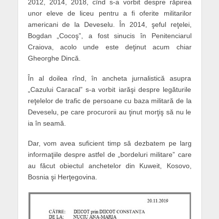
2012, 2014, 2018, cînd s-a vorbit despre răpirea
unor eleve de liceu pentru a fi oferite militarilor
americani de la Deveselu. În 2014, şeful reţelei,
Bogdan „Cocoş”, a fost sinucis în Penitenciarul
Craiova, acolo unde este deţinut acum chiar
Gheorghe Dincă.
În al doilea rînd, în ancheta jurnalistică asupra
„Cazului Caracal” s-a vorbit iarăşi despre legăturile
reţelelor de trafic de persoane cu baza militară de la
Deveselu, pe care procurorii au ţinut morţiş să nu le
ia în seamă.
Dar, vom avea suficient timp să dezbatem pe larg
informaţiile despre astfel de „bordeluri militare” care
au făcut obiectul anchetelor din Kuweit, Kosovo,
Bosnia şi Herţegovina.