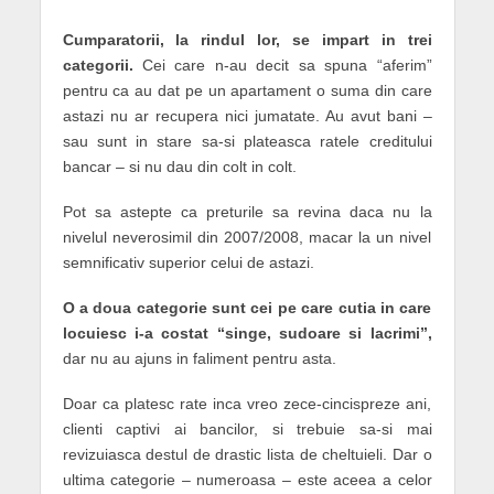
Cumparatorii, la rindul lor, se impart in trei
categorii.
Cei care n-au decit sa spuna “aferim”
pentru ca au dat pe un apartament o suma din care
astazi nu ar recupera nici jumatate. Au avut bani –
sau sunt in stare sa-si plateasca ratele creditului
bancar – si nu dau din colt in colt.
Pot sa astepte ca preturile sa revina daca nu la
nivelul neverosimil din 2007/2008, macar la un nivel
semnificativ superior celui de astazi.
O a doua categorie sunt cei pe care cutia in care
locuiesc i-a costat “singe, sudoare si lacrimi”,
dar nu au ajuns in faliment pentru asta.
Doar ca platesc rate inca vreo zece-cincispreze ani,
clienti captivi ai bancilor, si trebuie sa-si mai
revizuiasca destul de drastic lista de cheltuieli. Dar o
ultima categorie – numeroasa – este aceea a celor