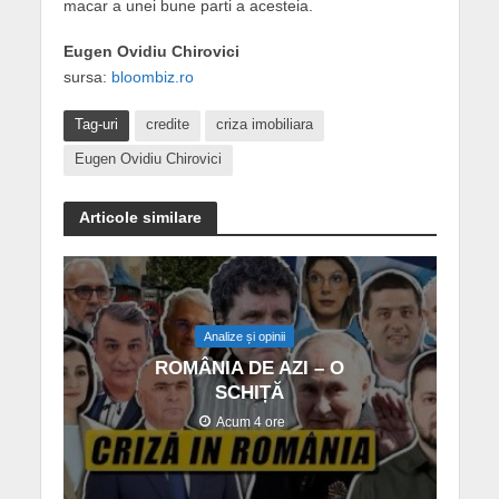
macar a unei bune parti a acesteia.
Eugen Ovidiu Chirovici
sursa:
bloombiz.ro
Tag-uri
credite
criza imobiliara
Eugen Ovidiu Chirovici
Articole similare
Analize și opinii
ROMÂNIA DE AZI – O
SCHIȚĂ
Acum 4 ore