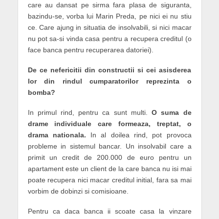
care au dansat pe sirma fara plasa de siguranta,
bazindu-se, vorba lui Marin Preda, pe nici ei nu stiu
ce. Care ajung in situatia de insolvabili, si nici macar
nu pot sa-si vinda casa pentru a recupera creditul (o
face banca pentru recuperarea datoriei).
De ce nefericitii din constructii si cei asisderea
lor din rindul cumparatorilor reprezinta o
bomba?
In primul rind, pentru ca sunt multi.
O suma de
drame individuale care formeaza, treptat, o
drama nationala.
In al doilea rind, pot provoca
probleme in sistemul bancar. Un insolvabil care a
primit un credit de 200.000 de euro pentru un
apartament este un client de la care banca nu isi mai
poate recupera nici macar creditul initial, fara sa mai
vorbim de dobinzi si comisioane.
Pentru ca daca banca ii scoate casa la vinzare