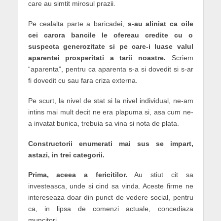
care au simtit mirosul prazii.
Pe cealalta parte a baricadei,
s-au aliniat ca oile
cei carora bancile le ofereau credite cu o
suspecta generozitate si pe care-i luase valul
aparentei prosperitati a tarii noastre.
Scriem
“aparenta”, pentru ca aparenta s-a si dovedit si s-ar
fi dovedit cu sau fara criza externa.
Pe scurt, la nivel de stat si la nivel individual, ne-am
intins mai mult decit ne era plapuma si, asa cum ne-
a invatat bunica, trebuia sa vina si nota de plata.
Constructorii enumerati mai sus se impart,
astazi, in trei categorii.
Prima, aceea a fericitilor.
Au stiut cit sa
investeasca, unde si cind sa vinda. Aceste firme ne
intereseaza doar din punct de vedere social, pentru
ca, in lipsa de comenzi actuale, concediaza
muncitori.