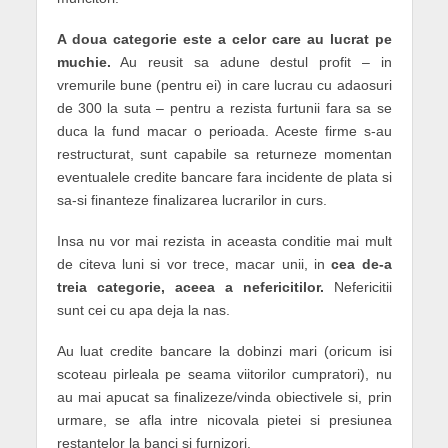
A doua categorie este a celor care au lucrat pe
muchie.
Au reusit sa adune destul profit – in
vremurile bune (pentru ei) in care lucrau cu adaosuri
de 300 la suta – pentru a rezista furtunii fara sa se
duca la fund macar o perioada. Aceste firme s-au
restructurat, sunt capabile sa returneze momentan
eventualele credite bancare fara incidente de plata si
sa-si finanteze finalizarea lucrarilor in curs.
Insa nu vor mai rezista in aceasta conditie mai mult
de citeva luni si vor trece, macar unii, in
cea de-a
treia categorie, aceea a nefericitilor.
Nefericitii
sunt cei cu apa deja la nas.
Au luat credite bancare la dobinzi mari (oricum isi
scoteau pirleala pe seama viitorilor cumpratori), nu
au mai apucat sa finalizeze/vinda obiectivele si, prin
urmare, se afla intre nicovala pietei si presiunea
restantelor la banci si furnizori.