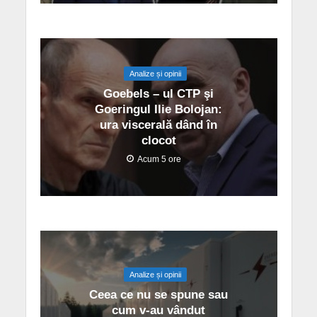
Analize și opinii
Goebels – ul CTP şi
Goeringul Ilie Bolojan:
ura viscerală dând în
clocot
Acum 5 ore
Analize și opinii
Ceea ce nu se spune sau
cum v-au vândut