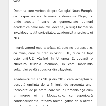
vasal.
Doamna care vorbea despre Colegiul Noua Europă,
ca despre un soi de masă a domnului Pleșu, de
unde acesta împarte cu generozitate pomeni
academice celor mai mici decât el, a reușit tocmai să
invalideze toată seriozitatea academică a proiectului
NEC.
Intervievatorul meu a arătat că este nu eurosceptic,
ca mine, care nu cred în viitorul UE, ci că de fapt
este anti-UE, văzând în Uniunea Europeană o
structură feudală otomană, în care mărinimia
sultanului se dă supușilor din vilayeturi.
Academicii din anii 90 și din 2017 care acceptau și
acceptă umilința de a fi jigniți de aroganța unor
”scholars” de pe afară, care vin în România așa cum
ar merge ei la Mogadiscio, cu superioară
condescendență, ratează tocmai șansa de a afirma