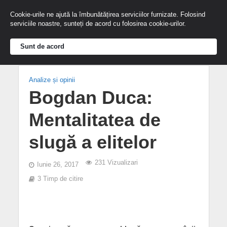
Cookie-urile ne ajută la îmbunătățirea serviciilor furnizate. Folosind
serviciile noastre, sunteți de acord cu folosirea cookie-urilor.
Sunt de acord
Analize și opinii
Bogdan Duca:
Mentalitatea de
slugă a elitelor
231 Vizualizari
Iunie 26, 2017
3 Timp de citire