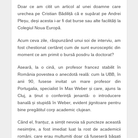
Doar ce am citit un articol al unei doamne care
urechea pe Cristian Bădiliță că e supărat pe Andrei
Pleșu, deși acesta i-ar fi dat burse sau alte facilități la
Colegiul Noua Europă.
Acum ceva zile, răspunzând unui soi de interviu, am
fost chestionat certăreț cum de sunt eurosceptic din
moment ce am primit o bursă posdru la doctorat?
Aseară, la o cină, un profesor francez stabilit în
România povestea o anecdotă reală: cum la UBB, în
anii 90, fusese invitat un mare profesor din
Portugalia, specialist în Max Weber și care, ajuns la
Cluj, a ținut o conferință jenantă- o introducere
banală și stupidă în Weber, evident jignitoare pentru
bine pregătitul corp academic clujean.
Când el, franțuz, a simțit nevoia să puncteze această
nesimțire, a fost imediat luat la rost de academicii
români, care erau mulțumiți doar că fuseseră băgați