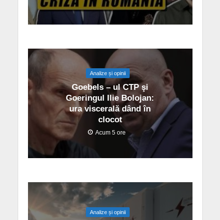
Analize și opinii
Goebels – ul CTP şi
Goeringul Ilie Bolojan:
ura viscerală dând în
clocot
Acum 5 ore
Analize și opinii