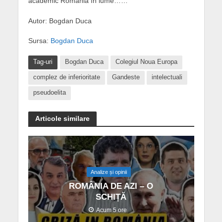
academic România în lume……
Autor: Bogdan Duca
Sursa:
Bogdan Duca
Tag-uri
Bogdan Duca
Colegiul Noua Europa
complez de inferioritate
Gandeste
intelectuali
pseudoelita
Articole similare
Analize și opinii
ROMÂNIA DE AZI – O
SCHIȚĂ
Acum 5 ore