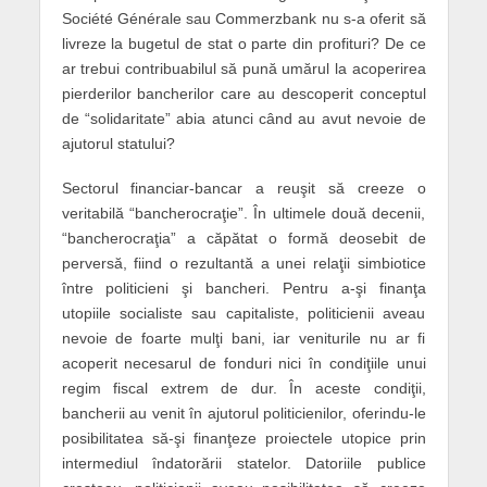
Société Générale sau Commerzbank nu s-a oferit să
livreze la bugetul de stat o parte din profituri? De ce
ar trebui contribuabilul să pună umărul la acoperirea
pierderilor bancherilor care au descoperit conceptul
de “solidaritate” abia atunci când au avut nevoie de
ajutorul statului?
Sectorul financiar-bancar a reuşit să creeze o
veritabilă “bancherocraţie”. În ultimele două decenii,
“bancherocraţia” a căpătat o formă deosebit de
perversă, fiind o rezultantă a unei relaţii simbiotice
între politicieni şi bancheri. Pentru a-şi finanţa
utopiile socialiste sau capitaliste, politicienii aveau
nevoie de foarte mulţi bani, iar veniturile nu ar fi
acoperit necesarul de fonduri nici în condiţiile unui
regim fiscal extrem de dur. În aceste condiţii,
bancherii au venit în ajutorul politicienilor, oferindu-le
posibilitatea să-şi finanţeze proiectele utopice prin
intermediul îndatorării statelor. Datoriile publice