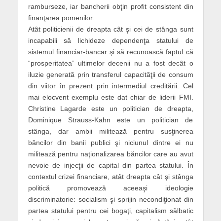
ramburseze, iar bancherii obţin profit consistent din
finanţarea pomenilor.
Atât politicienii de dreapta cât şi cei de stânga sunt
incapabili să lichideze dependenţa statului de
sistemul financiar-bancar şi să recunoască faptul că
“prosperitatea” ultimelor decenii nu a fost decât o
iluzie generată prin transferul capacităţii de consum
din viitor în prezent prin intermediul creditării. Cel
mai elocvent exemplu este dat chiar de liderii FMI.
Christine Lagarde este un politician de dreapta,
Dominique Strauss-Kahn este un politician de
stânga, dar ambii militează pentru susţinerea
băncilor din banii publici şi niciunul dintre ei nu
militează pentru naţionalizarea băncilor care au avut
nevoie de injecţii de capital din partea statului. În
contextul crizei financiare, atât dreapta cât şi stânga
politică promovează aceeaşi ideologie
discriminatorie: socialism şi sprijin necondiţionat din
partea statului pentru cei bogaţi, capitalism sălbatic