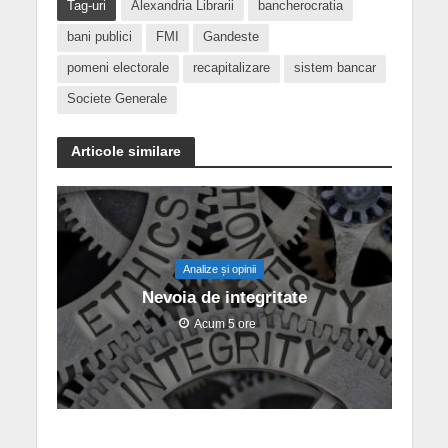
Tag-uri
Alexandria Librarii
bancherocratia
bani publici
FMI
Gandeste
pomeni electorale
recapitalizare
sistem bancar
Societe Generale
Articole similare
Analize și opinii
Nevoia de integritate
Acum 5 ore