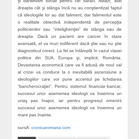
şi darwinism social pentru cei săraci. Astăzi, atât
dreapta cât şi stânga încă nu au conştientizat faptul
că ideologiile lor au dat faliment, dar falimentul este
o realitate obiectivă independentă de percepţia
politicienilor sau “intelighenţiei” de stânga sau de
dreapta. Dacă un pacient are cancer în stare
avansată, el va muri indiferent dacă ştie sau nu ştie
diagnosticul corect. La fel se întâmplă în cazul clasei
politice din SUA, Europa şi, implicit, România.
Devastarea economică care va fi adusă de noul val
al crizei va conduce la o inevitabilă ascensiune a
ideologiilor care vor pune accentul pe lichidarea
“bancherocraţiei”. Pentru sistemul financiar-bancar,
succesul unor asemenea ideologii va însemna un
uriaş pas înapoi, iar pentru progresul omenirii
succesul unor asemenea ideologii va însemna un
mare pas înainte.
sursA:
cronicaromana.com