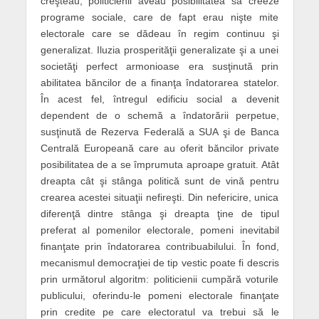
creşteau, politicienii aveau posibilitatea să creeze
programe sociale, care de fapt erau nişte mite
electorale care se dădeau în regim continuu şi
generalizat. Iluzia prosperităţii generalizate şi a unei
societăţi perfect armonioase era susţinută prin
abilitatea băncilor de a finanţa îndatorarea statelor.
În acest fel, întregul edificiu social a devenit
dependent de o schemă a îndatorării perpetue,
susţinută de Rezerva Federală a SUA şi de Banca
Centrală Europeană care au oferit băncilor private
posibilitatea de a se împrumuta aproape gratuit. Atât
dreapta cât şi stânga politică sunt de vină pentru
crearea acestei situaţii nefireşti. Din nefericire, unica
diferenţă dintre stânga şi dreapta ţine de tipul
preferat al pomenilor electorale, pomeni inevitabil
finanţate prin îndatorarea contribuabilului. În fond,
mecanismul democraţiei de tip vestic poate fi descris
prin următorul algoritm: politicienii cumpără voturile
publicului, oferindu-le pomeni electorale finanţate
prin credite pe care electoratul va trebui să le