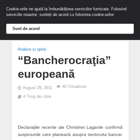
Cookie-urile ne ajută la îmbunătățirea serviciilor furnizate. Folosind
serviciile noastre, sunteți de acord cu folosirea cookie-urilor.
Sunt de acord
Analize și opinii
“Bancherocraţia”
europeană
40 Vizualizari
August 29, 2011
4 Timp de citire
Declaraţiile recente ale Christinei Lagarde confirmă
suspiciunile care planează asupra sectorului bancar