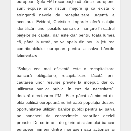
european. Şefa FMI recunoaşte că băncile europene
sunt expuse unor riscuri majore şi că există o
stringentă nevoie de recapitalizare urgentă a
acestora. Evident, Christine Lagarde ofe­ră soluţia
identificării unor posibile surse de finanţare în cadrul
pieţelor de capital, dar este clar pentru toată lumea
că, până la urmă, se va apela din nou la jefuirea
contribuabilului european pentru a salva băncile
falimentare.
“Soluţia cea mai eficientă este o recapitalizare
bancară obli­gatorie, recapitalizare făcută prin
căutarea unor resurse private la început, dar cu
utilizarea banilor publici în caz de necesitate”,
declară directoarea FMI. Este păcat că nimeni din
elita politică europeană nu întreabă populaţia despre
oportunitatea utilizării banilor publici pentru a-i salva
pe bancheri de consecinţele propriilor decizii
proaste. De ce în anii de glorie ai sistemului bancar
european nimeni dintre manageri sau acţionari ai