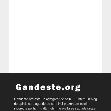
Gandeste.org este un agregator de opinii. Suntem un blog
de opinii, nu o agenție de știri. Noi prezentăm opinii
incorecte politic, nu dăm știri, fie ele false sau adevărate.