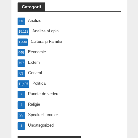
Categorii
Analize
60
Analize și opinii
18,119
Cultură și Familie
1,330
Economie
446
Extern
797
General
83
Politică
11,407
Puncte de vedere
7
Religie
4
Speaker's corner
25
Uncategorized
1