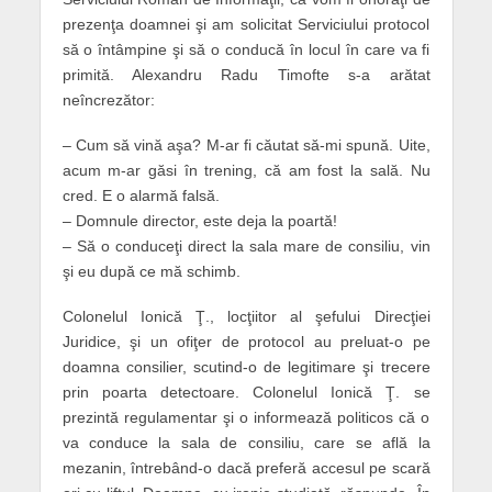
prezenţa doamnei şi am solicitat Serviciului protocol
să o întâmpine şi să o conducă în locul în care va fi
primită. Alexandru Radu Timofte s-a arătat
neîncrezător:
– Cum să vină aşa? M-ar fi căutat să-mi spună. Uite,
acum m-ar găsi în trening, că am fost la sală. Nu
cred. E o alarmă falsă.
– Domnule director, este deja la poartă!
– Să o conduceţi direct la sala mare de consiliu, vin
şi eu după ce mă schimb.
Colonelul Ionică Ţ., locţiitor al şefului Direcţiei
Juridice, şi un ofiţer de protocol au preluat-o pe
doamna consilier, scutind-o de legitimare şi trecere
prin poarta detectoare. Colonelul Ionică Ţ. se
prezintă regulamentar şi o informează politicos că o
va conduce la sala de consiliu, care se află la
mezanin, întrebând-o dacă preferă accesul pe scară