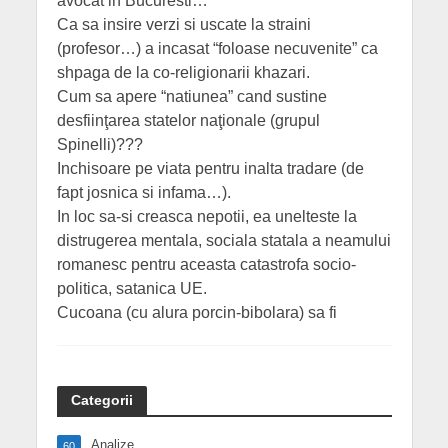
avocat in Bucuresti…
Ca sa insire verzi si uscate la straini
(profesor…) a incasat “foloase necuvenite” ca
shpaga de la co-religionarii khazari.
Cum sa apere “natiunea” cand sustine
desfiinţarea statelor naţionale (grupul
Spinelli)???
Inchisoare pe viata pentru inalta tradare (de
fapt josnica si infama…).
In loc sa-si creasca nepotii, ea unelteste la
distrugerea mentala, sociala statala a neamului
romanesc pentru aceasta catastrofa socio-
politica, satanica UE.
Cucoana (cu alura porcin-bibolara) sa fi
Categorii
Analize
60