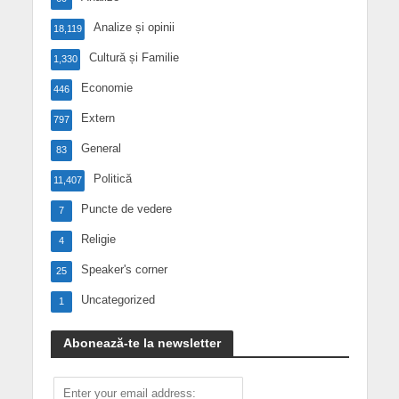
Analize și opinii
18,119
Cultură și Familie
1,330
Economie
446
Extern
797
General
83
Politică
11,407
Puncte de vedere
7
Religie
4
Speaker's corner
25
Uncategorized
1
Abonează-te la newsletter