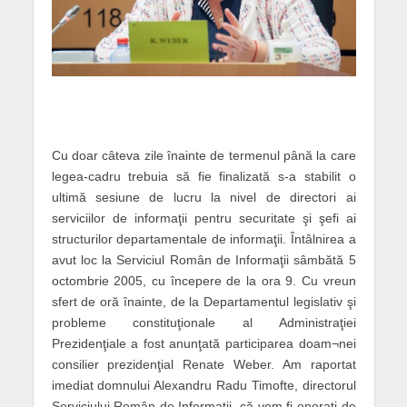
Cu doar câteva zile înainte de termenul până la care
legea-cadru trebuia să fie finalizată s-a stabilit o
ultimă sesiune de lucru la nivel de directori ai
serviciilor de informaţii pentru securitate şi şefi ai
structurilor departamentale de informaţii. Întâlnirea a
avut loc la Serviciul Român de Informaţii sâmbătă 5
octombrie 2005, cu începere de la ora 9. Cu vreun
sfert de oră înainte, de la Departamentul legislativ şi
probleme constituţionale al Administraţiei
Prezidenţiale a fost anunţată participarea doam¬nei
consilier prezidenţial Renate Weber. Am raportat
imediat domnului Alexandru Radu Timofte, directorul
Serviciului Român de Informaţii, că vom fi onoraţi de