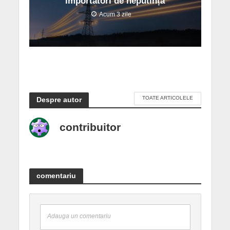
importatori de neputință
Acum 3 zile
TOATE ARTICOLELE
Despre autor
contribuitor
comentariu
Adauga un comentariu