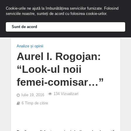
Cookie-urile ne ajută la îmbunătățirea serviciilor furnizate. Folosind
serviciile noastre, sunteți de acord cu folosirea cookie-urilor.
Sunt de acord
Analize și opinii
Aurel I. Rogojan:
“Look-ul noii
femei-comisar…”
134 Vizualizari
Iulie 19, 2016
6 Timp de citire