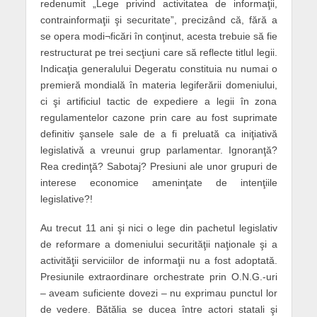
redenumit „Lege privind activitatea de informaţii,
contrainformaţii şi securitate”, precizând că, fără a
se opera modi¬ficări în conţinut, acesta trebuie să fie
restructurat pe trei secţiuni care să reflecte titlul legii.
Indicaţia generalului Degeratu constituia nu numai o
premieră mondială în materia legiferării domeniului,
ci şi artificiul tactic de expediere a legii în zona
regulamentelor cazone prin care au fost suprimate
definitiv şansele sale de a fi preluată ca iniţiativă
legislativă a vreunui grup parlamentar. Ignoranţă?
Rea credinţă? Sabotaj? Presiuni ale unor grupuri de
interese economice ameninţate de intenţiile
legislative?!
Au trecut 11 ani şi nici o lege din pachetul legislativ
de reformare a domeniului securităţii naţionale şi a
activităţii serviciilor de informaţii nu a fost adoptată.
Presiunile extraordinare orchestrate prin O.N.G.-uri
– aveam suficiente dovezi – nu exprimau punctul lor
de vedere. Bătălia se ducea între actori statali şi