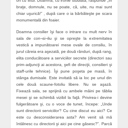
ori cu liftul. Doamna, cu ironie studiată, răspunde „În
braţe, domnule, nu se poate, că, uite, nu mai sunt
chiar uşurică!” , după care o ia bărbăteşte pe scara
monumentală din foaier.
Doamna consilier îşi face o intrare cu mult nerv în
sala de con¬si¬liu şi se opreşte la extremitatea
vestică a impunătoarei mese ovale de consiliu, în
jurul căreia era aşezată, pe două rânduri, după rang,
elita conducătoare a serviciilor secrete (directori sau
prim-adjuncţi ai acestora, şefi de direcţii, consilieri şi
staff-urile tehnice). Îşi pune poşeta pe masă, în
stânga dumisale. Este invitată să ia loc pe unul din
cele două scaune-fotoliu libere. Nu se aşază.
Fixează sala, se sprijină cu ambele mâini pe tăblia
mesei şi se schimbă vizibil la faţă. Privirea-i devine
fulgerătoare şi, cu o voce de tunet, începe: „Unde
sunt directorii serviciilor? Cu cine discut eu aici? Ce
este cu desconsiderarea asta? Am venit să mă
întâlnesc cu directorii şi aici pe cine găsesc?”. Parcă