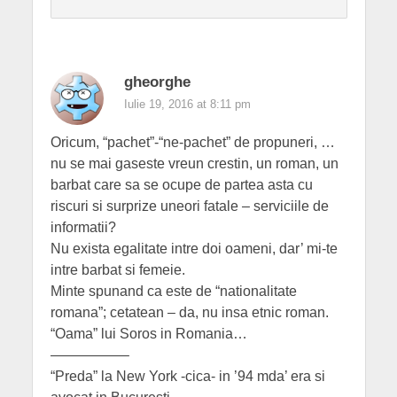
gheorghe
Iulie 19, 2016 at 8:11 pm
Oricum, “pachet”-“ne-pachet” de propuneri, …
nu se mai gaseste vreun crestin, un roman, un
barbat care sa se ocupe de partea asta cu
riscuri si surprize uneori fatale – serviciile de
informatii?
Nu exista egalitate intre doi oameni, dar’ mi-te
intre barbat si femeie.
Minte spunand ca este de “nationalitate
romana”; cetatean – da, nu insa etnic roman.
“Oama” lui Soros in Romania…
—————–
“Preda” la New York -cica- in ’94 mda’ era si