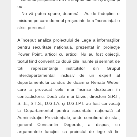
eu…
– Nu vă putea spune, doamnă… Au de îndeplinit o
misiune pe care domnul preşedinte le-a încredinţat-o
strict personal.
A început analiza proiectului de Lege a informaţiilor
pentru securitate naţională, prezentat în proiecţie
Power Point, articol cu articol. Nu au fost obiecţii,
textul fiind convenit cu două zile înainte şi semnat de
toţi reprezentanţii instituţiilor din Grupul
Interdepartamental, inclusiv de un expert al
departamentului condus de doamna Renate Weber
care a provocat cele mai încinse dezbateri în
contradictoriu. Două zile mai târziu, directorii S.R.I.,
S.I.E., S.T.S., D.G.I.A. şi D.G.I.P.I. au fost convocaţi
la Departamentul pentru securitate naţională al
Administraţiei Prezidenţiale, unde consilierul de stat,
general Constantin Degeratu, a dispus, cu
argumentele funcţiei, ca proiectul de lege să fie