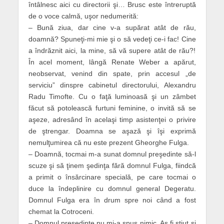
întâlnesc aici cu directorii şi… Brusc este întreruptă
de o voce calmă, uşor nedumerită:
– Bună ziua, dar cine v-a supărat atât de rău,
doamnă? Spuneţi-mi mie şi o să vedeţi ce-i fac! Cine
a îndrăznit aici, la mine, să vă supere atât de rău?!
În acel moment, lângă Renate Weber a apărut,
neobservat, venind din spate, prin accesul „de
serviciu” dinspre cabinetul directorului, Alexandru
Radu Timofte. Cu o faţă luminoasă şi un zâmbet
făcut să potolească furtuni feminine, o invită să se
aşeze, adresând în acelaşi timp asistenţei o privire
de ştrengar. Doamna se aşază şi îşi exprimă
nemulţumirea că nu este prezent Gheorghe Fulga.
– Doamnă, tocmai m-a sunat domnul preşedinte să-l
scuze şi să ţinem şedinţa fără domnul Fulga, fiindcă
a primit o însărcinare specială, pe care tocmai o
duce la îndeplinire cu domnul general Degeratu.
Domnul Fulga era în drum spre noi când a fost
chemat la Cotroceni.
– Domnul preşedinte nu mi-a spus nimic. Aş fi ştiut şi