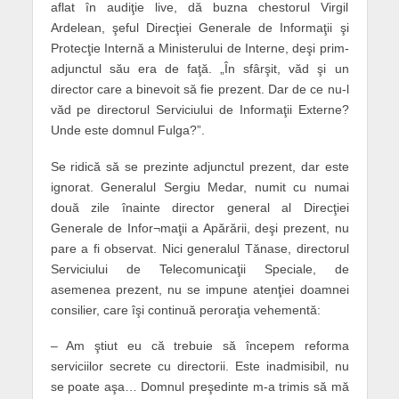
aflat în audiţie live, dă buzna chestorul Virgil
Ardelean, şeful Direcţiei Generale de Informaţii şi
Protecţie Internă a Ministerului de Interne, deşi prim-
adjunctul său era de faţă. „În sfârşit, văd şi un
director care a binevoit să fie prezent. Dar de ce nu-l
văd pe directorul Serviciului de Informaţii Externe?
Unde este domnul Fulga?”.
Se ridică să se prezinte adjunctul prezent, dar este
ignorat. Generalul Sergiu Medar, numit cu numai
două zile înainte director general al Direcţiei
Generale de Infor¬maţii a Apărării, deşi prezent, nu
pare a fi observat. Nici generalul Tănase, directorul
Serviciului de Telecomunicaţii Speciale, de
asemenea prezent, nu se impune atenţiei doamnei
consilier, care îşi continuă peroraţia vehementă:
– Am ştiut eu că trebuie să începem reforma
serviciilor secrete cu directorii. Este inadmisibil, nu
se poate aşa… Domnul preşedinte m-a trimis să mă