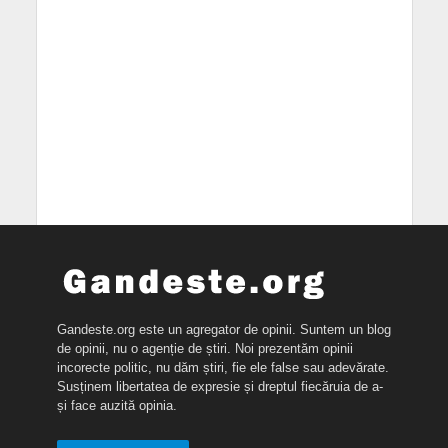
Gandeste.org este un agregator de opinii. Suntem un blog
de opinii, nu o agenție de știri. Noi prezentăm opinii
incorecte politic, nu dăm știri, fie ele false sau adevărate.
Susținem libertatea de expresie și dreptul fiecăruia de a-
și face auzită opinia.