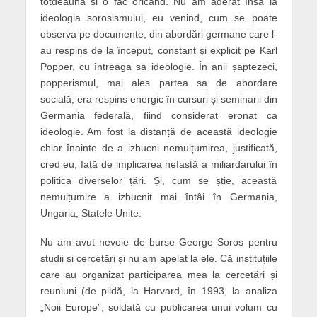
totdeauna și o fac oricând. Nu am aderat însă la
ideologia sorosismului, eu venind, cum se poate
observa pe documente, din abordări germane care l-
au respins de la început, constant și explicit pe Karl
Popper, cu întreaga sa ideologie. În anii șaptezeci,
popperismul, mai ales partea sa de abordare
socială, era respins energic în cursuri și seminarii din
Germania federală, fiind considerat eronat ca
ideologie. Am fost la distanță de această ideologie
chiar înainte de a izbucni nemulțumirea, justificată,
cred eu, față de implicarea nefastă a miliardarului în
politica diverselor țări. Și, cum se știe, această
nemulțumire a izbucnit mai întâi în Germania,
Ungaria, Statele Unite.
Nu am avut nevoie de burse George Soros pentru
studii și cercetări și nu am apelat la ele. Că instituțiile
care au organizat participarea mea la cercetări și
reuniuni (de pildă, la Harvard, în 1993, la analiza
„Noii Europe”, soldată cu publicarea unui volum cu