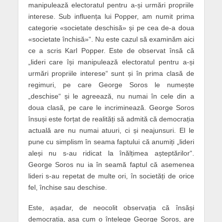
manipulează electoratul pentru a-și urmări propriile
interese. Sub influența lui Popper, am numit prima
categorie «societate deschisă» și pe cea de-a doua
«societate închisă»“. Nu este cazul să examinăm aici
ce a scris Karl Popper. Este de observat însă că
„lideri care își manipulează electoratul pentru a-și
urmări propriile interese“ sunt și în prima clasă de
regimuri, pe care George Soros le numește
„deschise“ și le agreează, nu numai în cele din a
doua clasă, pe care le incriminează. George Soros
însuși este forțat de realități să admită că democrația
actuală are nu numai atuuri, ci și neajunsuri. El le
pune cu simplism în seama faptului că anumiți „lideri
aleși nu s-au ridicat la înălțimea așteptărilor“.
George Soros nu ia în seamă faptul că asemenea
lideri s-au repetat de multe ori, în societăți de orice
fel, închise sau deschise.
Este, așadar, de neocolit observația că însăși
democrația, așa cum o înțelege George Soros, are