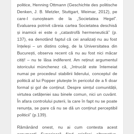
politice, Henning Ottmann (Geschichte des politische
Denken, J. B. Metzler, Stuttgart, Weimar, 2012), pe
care-l cunoșteam de la „Societatea Hegel”.
Evaluarea potrivit căreia cartea Societatea deschisă
și inamicii ei este o „catastrofă hermeneutică” (p.
137), ea denotând faptul că cei analizați nu au fost
înțeleși – un distins coleg, de la Universitatea din
București, observa recent că nu au fost nici măcar
citiți! – nu te lăsa indiferent. Am reținut argumentul
istoricului münchenez că, „întrucât este întemeiat
numai pe procedeul stabilirii liderului, conceptul de
politică al lui Popper plutește în pericolul de a fi doar
formal și gol de conținut. Despre simțul comunității,
virtutea cetățeniei sau binele comun, nici un cuvânt.
În afara controlului puterii, la care în fapt nu se poate
renunța, se pare că nu se dă un conținut perceptibil
politicii” (p.139).
Rămânând onest, nu ai cum contesta acest