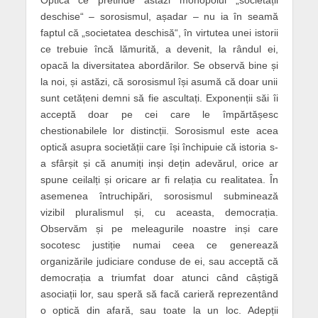
Optica ce pretinde astăzi monopolul „societății
deschise“ – sorosismul, așadar – nu ia în seamă
faptul că „societatea deschisă“, în virtutea unei istorii
ce trebuie încă lămurită, a devenit, la rândul ei,
opacă la diversitatea abordărilor. Se observă bine și
la noi, și astăzi, că sorosismul își asumă că doar unii
sunt cetățeni demni să fie ascultați. Exponenții săi îi
acceptă doar pe cei care le împărtășesc
chestionabilele lor distincții. Sorosismul este acea
optică asupra societății care își închipuie că istoria s-
a sfârșit și că anumiți inși dețin adevărul, orice ar
spune ceilalți și oricare ar fi relația cu realitatea. În
asemenea întruchipări, sorosismul subminează
vizibil pluralismul și, cu aceasta, democrația.
Observăm și pe meleagurile noastre inși care
socotesc justiție numai ceea ce generează
organizările judiciare conduse de ei, sau acceptă că
democrația a triumfat doar atunci când câștigă
asociații lor, sau speră să facă carieră reprezentând
o optică din afară, sau toate la un loc. Adepții