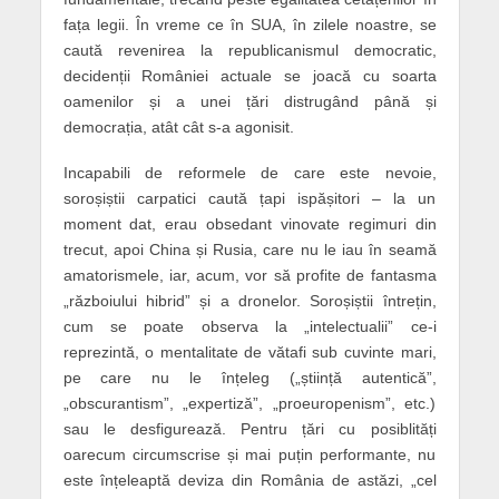
fața legii. În vreme ce în SUA, în zilele noastre, se
caută revenirea la republicanismul democratic,
decidenții României actuale se joacă cu soarta
oamenilor și a unei țări distrugând până și
democrația, atât cât s-a agonisit.
Incapabili de reformele de care este nevoie,
soroșiștii carpatici caută țapi ispășitori – la un
moment dat, erau obsedant vinovate regimuri din
trecut, apoi China și Rusia, care nu le iau în seamă
amatorismele, iar, acum, vor să profite de fantasma
„războiului hibrid” și a dronelor. Soroșiștii întrețin,
cum se poate observa la „intelectualii” ce-i
reprezintă, o mentalitate de vătafi sub cuvinte mari,
pe care nu le înțeleg („știință autentică”,
„obscurantism”, „expertiză”, „proeuropenism”, etc.)
sau le desfigurează. Pentru țări cu posiblități
oarecum circumscrise și mai puțin performante, nu
este înțeleaptă deviza din România de astăzi, „cel