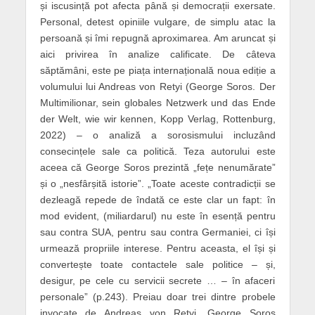
și iscusință pot afecta până și democrații exersate.
Personal, detest opiniile vulgare, de simplu atac la
persoană și îmi repugnă aproximarea. Am aruncat și
aici privirea în analize calificate. De câteva
săptămâni, este pe piața internațională noua ediție a
volumului lui Andreas von Retyi (George Soros. Der
Multimilionar, sein globales Netzwerk und das Ende
der Welt, wie wir kennen, Kopp Verlag, Rottenburg,
2022) – o analiză a sorosismului incluzând
consecințele sale ca politică. Teza autorului este
aceea că George Soros prezintă „fețe nenumărate”
și o „nesfârșită istorie”. „Toate aceste contradicții se
dezleagă repede de îndată ce este clar un fapt: în
mod evident, (miliardarul) nu este în esență pentru
sau contra SUA, pentru sau contra Germaniei, ci își
urmează propriile interese. Pentru aceasta, el își și
convertește toate contactele sale politice – și,
desigur, pe cele cu servicii secrete … – în afaceri
personale” (p.243). Preiau doar trei dintre probele
invocate de Andreas von Retyi. George Soros