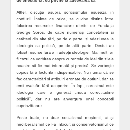
de chestionat cu privire la adecvarea sa.
Altfel, discuția asupra sorosismului eșuează în
confuzii. Înainte de orice, se cuvine distins între
folosirea resurselor financiare oferite de Fundația
George Soros, de către numeroși concetățeni și
cetățeni din alte țări, pe de o parte, și adeziunea la
ideologia sa politică, pe de altă parte. Destui au
folosit resurse fără a fi adepții ideologiei. Mai mult, ar
fi cazul ca vorbirea despre curentele de idei din zilele
noastre să fie mai informată și precisă. Se vorbește
copios fără lecturile indispensabile. Nu numai că se
fac caracterizări și atribuiri eronate de opțiuni, dar se
emit evaluări fără acoperire. În fapt, sorosimul este
ideologia care a generat „noua corectitudine
politică”, dar nu are anvergura unei concepții
cuprinzătoare.
Peste toate, nu doar socialismul moștenit, ci și
neoliberalismul ce l-a înlocuit și conservatorismul ce