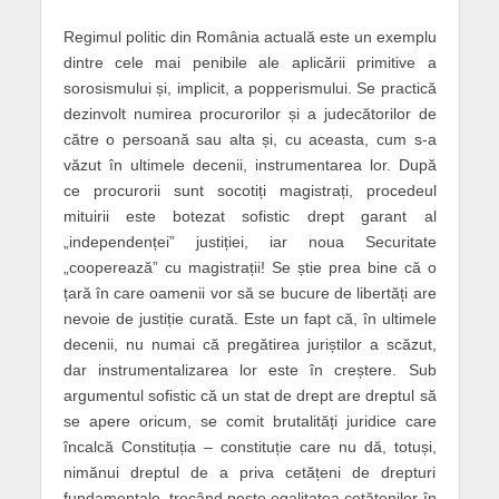
Regimul politic din România actuală este un exemplu
dintre cele mai penibile ale aplicării primitive a
sorosismului și, implicit, a popperismului. Se practică
dezinvolt numirea procurorilor și a judecătorilor de
către o persoană sau alta și, cu aceasta, cum s-a
văzut în ultimele decenii, instrumentarea lor. După
ce procurorii sunt socotiți magistrați, procedeul
mituirii este botezat sofistic drept garant al
„independenței” justiției, iar noua Securitate
„cooperează” cu magistrații! Se știe prea bine că o
țară în care oamenii vor să se bucure de libertăți are
nevoie de justiție curată. Este un fapt că, în ultimele
decenii, nu numai că pregătirea juriștilor a scăzut,
dar instrumentalizarea lor este în creștere. Sub
argumentul sofistic că un stat de drept are dreptul să
se apere oricum, se comit brutalități juridice care
încalcă Constituția – constituție care nu dă, totuși,
nimănui dreptul de a priva cetățeni de drepturi
fundamentale, trecând peste egalitatea cetățenilor în