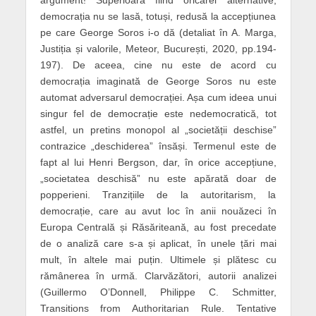
argument! Superioară fiind oricărei alternative,
democrația nu se lasă, totuși, redusă la accepțiunea
pe care George Soros i-o dă (detaliat în A. Marga,
Justiția și valorile, Meteor, București, 2020, pp.194-
197). De aceea, cine nu este de acord cu
democrația imaginată de George Soros nu este
automat adversarul democrației. Așa cum ideea unui
singur fel de democrație este nedemocratică, tot
astfel, un pretins monopol al „societății deschise”
contrazice „deschiderea” însăși. Termenul este de
fapt al lui Henri Bergson, dar, în orice accepțiune,
„societatea deschisă” nu este apărată doar de
popperieni. Tranzițiile de la autoritarism, la
democrație, care au avut loc în anii nouăzeci în
Europa Centrală și Răsăriteană, au fost precedate
de o analiză care s-a și aplicat, în unele țări mai
mult, în altele mai puțin. Ultimele și plătesc cu
rămânerea în urmă. Clarvăzători, autorii analizei
(Guillermo O’Donnell, Philippe C. Schmitter,
Transitions from Authoritarian Rule. Tentative