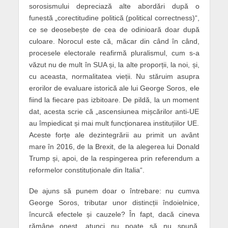
sorosismului depreciază alte abordări după o
funestă „corectitudine politică (political correctness)“,
ce se deosebește de cea de odinioară doar după
culoare. Norocul este că, măcar din când în când,
procesele electorale reafirmă pluralismul, cum s-a
văzut nu de mult în SUA și, la alte proporții, la noi, și,
cu aceasta, normalitatea vieții. Nu stăruim asupra
erorilor de evaluare istorică ale lui George Soros, ele
fiind la fiecare pas izbitoare. De pildă, la un moment
dat, acesta scrie că „ascensiunea mișcărilor anti-UE
au împiedicat și mai mult funcționarea instituțiilor UE.
Aceste forțe ale dezintegrării au primit un avânt
mare în 2016, de la Brexit, de la alegerea lui Donald
Trump și, apoi, de la respingerea prin referendum a
reformelor constituționale din Italia“.
De ajuns să punem doar o întrebare: nu cumva
George Soros, tributar unor distincții îndoielnice,
încurcă efectele și cauzele? În fapt, dacă cineva
rămâne onest, atunci nu poate să nu spună,