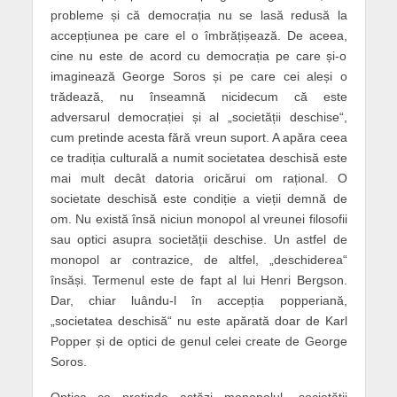
probleme și că democrația nu se lasă redusă la
accepțiunea pe care el o îmbrățișează. De aceea,
cine nu este de acord cu democrația pe care și-o
imaginează George Soros și pe care cei aleși o
trădează, nu înseamnă nicidecum că este
adversarul democrației și al „societății deschise“,
cum pretinde acesta fără vreun suport. A apăra ceea
ce tradiția culturală a numit societatea deschisă este
mai mult decât datoria oricărui om rațional. O
societate deschisă este condiție a vieții demnă de
om. Nu există însă niciun monopol al vreunei filosofii
sau optici asupra societății deschise. Un astfel de
monopol ar contrazice, de altfel, „deschiderea“
însăși. Termenul este de fapt al lui Henri Bergson.
Dar, chiar luându-l în accepția popperiană,
„societatea deschisă“ nu este apărată doar de Karl
Popper și de optici de genul celei create de George
Soros.