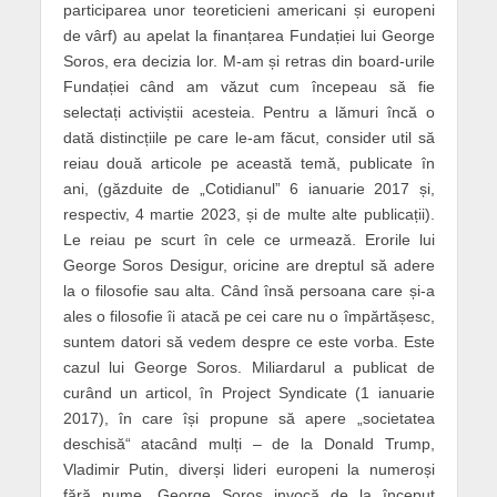
participarea unor teoreticieni americani și europeni
de vârf) au apelat la finanțarea Fundației lui George
Soros, era decizia lor. M-am și retras din board-urile
Fundației când am văzut cum începeau să fie
selectați activiștii acesteia. Pentru a lămuri încă o
dată distincțiile pe care le-am făcut, consider util să
reiau două articole pe această temă, publicate în
ani, (găzduite de „Cotidianul” 6 ianuarie 2017 și,
respectiv, 4 martie 2023, și de multe alte publicații).
Le reiau pe scurt în cele ce urmează. Erorile lui
George Soros Desigur, oricine are dreptul să adere
la o filosofie sau alta. Când însă persoana care și-a
ales o filosofie îi atacă pe cei care nu o împărtășesc,
suntem datori să vedem despre ce este vorba. Este
cazul lui George Soros. Miliardarul a publicat de
curând un articol, în Project Syndicate (1 ianuarie
2017), în care își propune să apere „societatea
deschisă“ atacând mulți – de la Donald Trump,
Vladimir Putin, diverși lideri europeni la numeroși
fără nume. George Soros invocă de la început