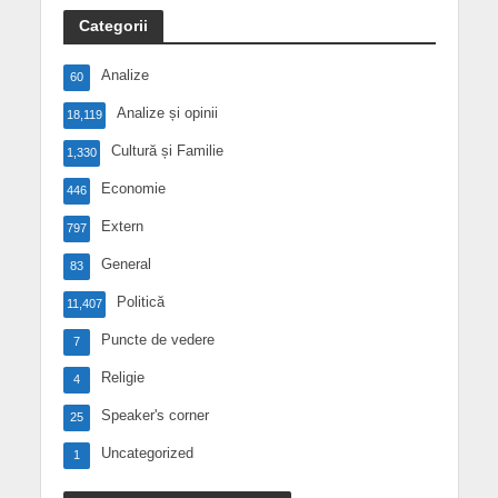
Categorii
Analize
60
Analize și opinii
18,119
Cultură și Familie
1,330
Economie
446
Extern
797
General
83
Politică
11,407
Puncte de vedere
7
Religie
4
Speaker's corner
25
Uncategorized
1