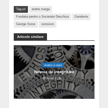
Tag-uri
andrei marga
Fundatia pentru o Societate Deschisa
Gandeste
George Soros
sorosism
Articole similare
Analize și opinii
Nevoia de integritate
Acum 2 zile