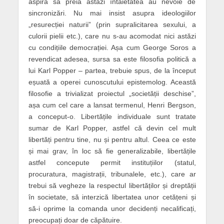
aspiră să preia astăzi întâietatea au nevoie de
sincronizări. Nu mai insist asupra ideologiilor
„resurecției naturii” (prin supralicitarea sexului, a
culorii pielii etc.), care nu s-au acomodat nici astăzi
cu condițiile democrației. Așa cum George Soros a
revendicat adesea, sursa sa este filosofia politică a
lui Karl Popper – partea, trebuie spus, de la început
eșuată a operei cunoscutului epistemolog. Această
filosofie a trivializat proiectul „societății deschise”,
așa cum cel care a lansat termenul, Henri Bergson,
a conceput-o. Libertățile individuale sunt tratate
sumar de Karl Popper, astfel că devin cel mult
libertăți pentru tine, nu și pentru altul. Ceea ce este
și mai grav, în loc să fie generalizabile, libertățile
astfel concepute permit instituțiilor (statul,
procuratura, magistrații, tribunalele, etc.), care ar
trebui să vegheze la respectul libertăților și dreptății
în societate, să interzică libertatea unor cetățeni și
să-i oprime la comanda unor decidenți necalificați,
preocupați doar de căpătuire.