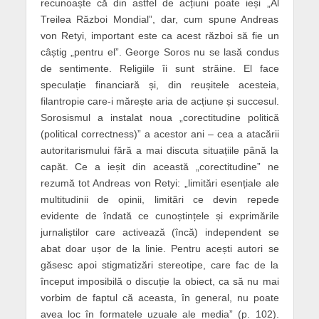
recunoaște că din astfel de acțiuni poate ieși „Al
Treilea Război Mondial”, dar, cum spune Andreas
von Retyi, important este ca acest război să fie un
câștig „pentru el”. George Soros nu se lasă condus
de sentimente. Religiile îi sunt străine. El face
speculație financiară și, din reușitele acesteia,
filantropie care-i mărește aria de acțiune și succesul.
Sorosismul a instalat noua „corectitudine politică
(political correctness)” a acestor ani – cea a atacării
autoritarismului fără a mai discuta situațiile până la
capăt. Ce a ieșit din această „corectitudine” ne
rezumă tot Andreas von Retyi: „limitări esențiale ale
multitudinii de opinii, limitări ce devin repede
evidente de îndată ce cunoștințele și exprimările
jurnaliștilor care activează (încă) independent se
abat doar ușor de la linie. Pentru acești autori se
găsesc apoi stigmatizări stereotipe, care fac de la
început imposibilă o discuție la obiect, ca să nu mai
vorbim de faptul că aceasta, în general, nu poate
avea loc în formatele uzuale ale media” (p. 102).