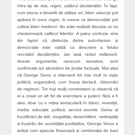
între tip de stat, regim, calibrul decidenților. În fapt,
cum istoria a dovedit de atâtea ori, lideri valoroși pot
apărea în orice regim, în vreme ce democrațiile pot
cultiva lideri mediocri. Nu este realistă discuția ce nu
chestionează calibrul liderilor. A patra confuzie vine
din faptul că distincția dintre autoritarism și
democrație este validă ca descriere a felului
recrutării decidenților, dar lasă restul nelămurit.
Aceste argumente, oarecum teoretice, sunt
confirmate azi abundent de probe factuale. Mai ales
că George Soros a intervenit tot mai mult în viața
politică, organizând, cum însuși declară, răsturnări
de regimuri. Tot mai mulți comentatori și observă că
el a creat un alt fel de exercitare a puterii: fără a fi
ales, doar cu o rețea tentaculară în bănci, investiții,
media, educație, politică, servicii secrete. Geniu al
fructificării de falii, inegalități, dezechilibre, nedreptăți
și frustrări din societățile postbelice, George Soros a
arătat cum specula financiară și combinația de bani