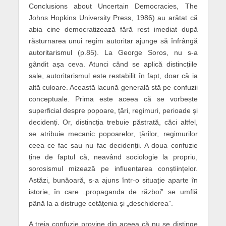
Conclusions about Uncertain Democracies, The
Johns Hopkins University Press, 1986) au arătat că
abia cine democratizează fără rest imediat după
răsturnarea unui regim autoritar ajunge să înfrângă
autoritarismul (p.85). La George Soros, nu s-a
gândit așa ceva. Atunci când se aplică distincțiile
sale, autoritarismul este restabilit în fapt, doar că ia
altă culoare. Această lacună generală stă pe confuzii
conceptuale. Prima este aceea că se vorbește
superficial despre popoare, țări, regimuri, perioade și
decidenți. Or, distincția trebuie păstrată, căci altfel,
se atribuie mecanic popoarelor, țărilor, regimurilor
ceea ce fac sau nu fac decidenții. A doua confuzie
ține de faptul că, neavând sociologie la propriu,
sorosismul mizează pe influențarea conștiințelor.
Astăzi, bunăoară, s-a ajuns într-o situație aparte în
istorie, în care „propaganda de război” se umflă
până la a distruge cetățenia și „deschiderea”.
A treia confuzie provine din aceea că nu se distinge