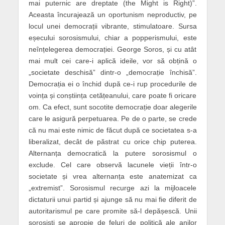
mai puternic are dreptate (the Might is Right)”.
Aceasta încurajează un oportunism neproductiv, pe
locul unei democrații vibrante, stimulatoare. Sursa
eșecului sorosismului, chiar a popperismului, este
neînțelegerea democrației. George Soros, și cu atât
mai mult cei care-i aplică ideile, vor să obțină o
„societate deschisă” dintr-o „democrație închisă”.
Democrația ei o închid după ce-i rup procedurile de
voința și conștiința cetățeanului, care poate fi oricare
om. Ca efect, sunt socotite democrație doar alegerile
care le asigură perpetuarea. Pe de o parte, se crede
că nu mai este nimic de făcut după ce societatea s-a
liberalizat, decât de păstrat cu orice chip puterea.
Alternanța democratică la putere sorosismul o
exclude. Cel care observă lacunele vieții într-o
societate și vrea alternanța este anatemizat ca
„extremist”. Sorosismul recurge azi la mijloacele
dictaturii unui partid și ajunge să nu mai fie diferit de
autoritarismul pe care promite să-l depășescă. Unii
sorosiști se apropie de feluri de politică ale anilor