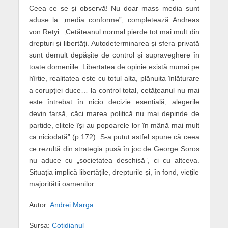
Ceea ce se și observă! Nu doar mass media sunt
aduse la „media conforme”, completează Andreas
von Retyi. „Cetățeanul normal pierde tot mai mult din
drepturi și libertăți. Autodeterminarea și sfera privată
sunt demult depășite de control și supraveghere în
toate domeniile. Libertatea de opinie există numai pe
hîrtie, realitatea este cu totul alta, plănuita înlăturare
a corupției duce… la control total, cetățeanul nu mai
este întrebat în nicio decizie esențială, alegerile
devin farsă, căci marea politică nu mai depinde de
partide, elitele își au popoarele lor în mână mai mult
ca niciodată” (p.172). S-a putut astfel spune că ceea
ce rezultă din strategia pusă în joc de George Soros
nu aduce cu „societatea deschisă”, ci cu altceva.
Situația implică libertățile, drepturile și, în fond, viețile
majorității oamenilor.
Autor:
Andrei Marga
Sursa:
Cotidianul