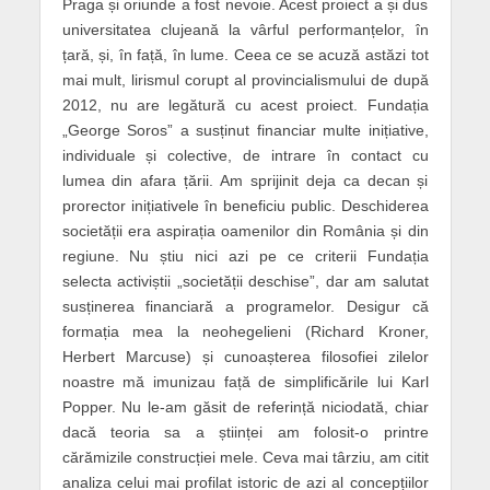
Praga și oriunde a fost nevoie. Acest proiect a și dus
universitatea clujeană la vârful performanțelor, în
țară, și, în față, în lume. Ceea ce se acuză astăzi tot
mai mult, lirismul corupt al provincialismului de după
2012, nu are legătură cu acest proiect. Fundația
„George Soros” a susținut financiar multe inițiative,
individuale și colective, de intrare în contact cu
lumea din afara țării. Am sprijinit deja ca decan și
prorector inițiativele în beneficiu public. Deschiderea
societății era aspirația oamenilor din România și din
regiune. Nu știu nici azi pe ce criterii Fundația
selecta activiștii „societății deschise”, dar am salutat
susținerea financiară a programelor. Desigur că
formația mea la neohegelieni (Richard Kroner,
Herbert Marcuse) și cunoașterea filosofiei zilelor
noastre mă imunizau față de simplificările lui Karl
Popper. Nu le-am găsit de referință niciodată, chiar
dacă teoria sa a științei am folosit-o printre
cărămizile construcției mele. Ceva mai târziu, am citit
analiza celui mai profilat istoric de azi al concepțiilor