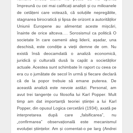
împreună cu cei mai calificați analiști și cu milioanele
de cetățeni care votează, că soluțiile nepregătite,
stagnarea birocratică și lipsa de orizont a autorităților
Uniunii Europene au alimentat aceste mișcări,
înainte de orice altceva…. Sorosismul ca politică O
societate în care oamenii aleg liderii, așadar, una
deschisă, este condiție a vieții demne de om. Nu
există însă deocamdată o analiză economică,
juridică și culturală dusă la capăt a societăților
actuale. Acestea sunt schimbate în raport cu ceea ce
era cu o jumătate de secol în urmă și fiecare declară
că de la popor trebuie să emane puterea. De
această analiză este nevoie astăzi. Personal, am
avut trei tangențe cu filosofia lui Karl Popper. Mult
timp am dat importanță teoriei științei a lui Karl
Popper, din opusul Logica cercetării (1934), axată pe
interpretarea după care „falsificarea”, nu
„confirmarea” observațională este mecanismul
evoluției științelor. Am și comentat-o pe larg (Andrei