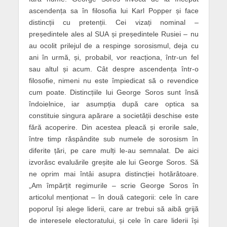
ascendența sa în filosofia lui Karl Popper și face
distincții cu pretenții. Cei vizați nominal –
președintele ales al SUA și președintele Rusiei – nu
au ocolit prilejul de a respinge sorosismul, deja cu
ani în urmă, și, probabil, vor reacționa, într-un fel
sau altul și acum. Cât despre ascendența într-o
filosofie, nimeni nu este împiedicat să o revendice
cum poate. Distincțiile lui George Soros sunt însă
îndoielnice, iar asumpția după care optica sa
constituie singura apărare a societății deschise este
fără acoperire. Din acestea pleacă și erorile sale,
între timp răspândite sub numele de sorosism în
diferite țări, pe care mulți le-au semnalat. De aici
izvorăsc evaluările greșite ale lui George Soros. Să
ne oprim mai întâi asupra distincției hotărâtoare.
„Am împărțit regimurile – scrie George Soros în
articolul menționat – în două categorii: cele în care
poporul își alege liderii, care ar trebui să aibă grijă
de interesele electoratului, și cele în care liderii își