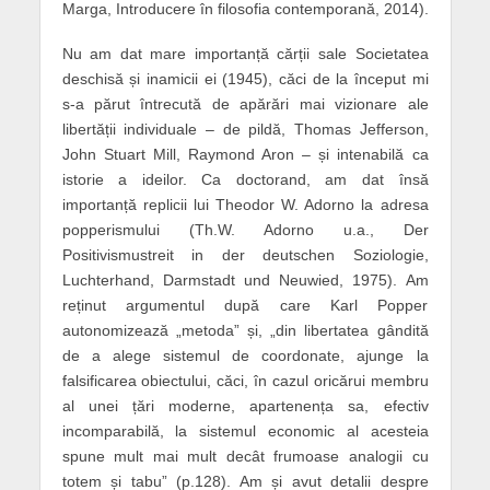
Marga, Introducere în filosofia contemporană, 2014).
Nu am dat mare importanță cărții sale Societatea
deschisă și inamicii ei (1945), căci de la început mi
s-a părut întrecută de apărări mai vizionare ale
libertății individuale – de pildă, Thomas Jefferson,
John Stuart Mill, Raymond Aron – și intenabilă ca
istorie a ideilor. Ca doctorand, am dat însă
importanță replicii lui Theodor W. Adorno la adresa
popperismului (Th.W. Adorno u.a., Der
Positivismustreit in der deutschen Soziologie,
Luchterhand, Darmstadt und Neuwied, 1975). Am
reținut argumentul după care Karl Popper
autonomizează „metoda” și, „din libertatea gândită
de a alege sistemul de coordonate, ajunge la
falsificarea obiectului, căci, în cazul oricărui membru
al unei țări moderne, apartenența sa, efectiv
incomparabilă, la sistemul economic al acesteia
spune mult mai mult decât frumoase analogii cu
totem și tabu” (p.128). Am și avut detalii despre