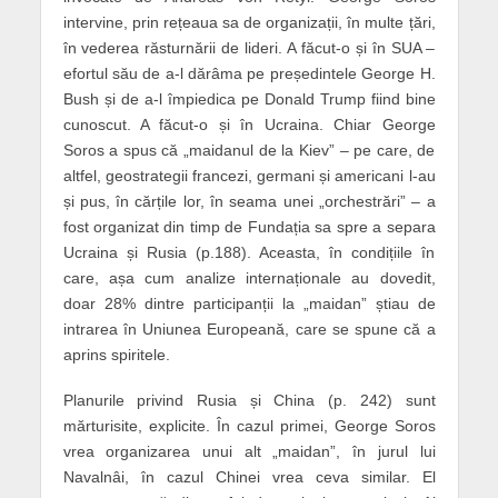
intervine, prin rețeaua sa de organizații, în multe țări,
în vederea răsturnării de lideri. A făcut-o și în SUA –
efortul său de a-l dărâma pe președintele George H.
Bush și de a-l împiedica pe Donald Trump fiind bine
cunoscut. A făcut-o și în Ucraina. Chiar George
Soros a spus că „maidanul de la Kiev” – pe care, de
altfel, geostrategii francezi, germani și americani l-au
și pus, în cărțile lor, în seama unei „orchestrări” – a
fost organizat din timp de Fundația sa spre a separa
Ucraina și Rusia (p.188). Aceasta, în condițiile în
care, așa cum analize internaționale au dovedit,
doar 28% dintre participanții la „maidan” știau de
intrarea în Uniunea Europeană, care se spune că a
aprins spiritele.
Planurile privind Rusia și China (p. 242) sunt
mărturisite, explicite. În cazul primei, George Soros
vrea organizarea unui alt „maidan”, în jurul lui
Navalnâi, în cazul Chinei vrea ceva similar. El