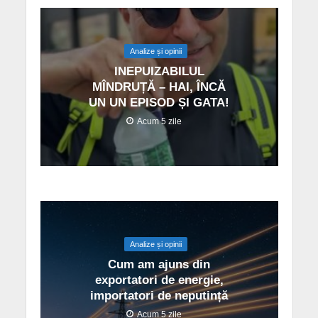
Analize și opinii
INEPUIZABILUL
MÎNDRUȚĂ – HAI, ÎNCĂ
UN UN EPISOD ȘI GATA!
Acum 5 zile
Analize și opinii
Cum am ajuns din
exportatori de energie,
importatori de neputință
Acum 5 zile