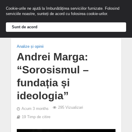
Cookie-urile ne ajută la îmbunătățirea serviciilor furnizate. Folosind
serviciile noastre, sunteți de acord cu folosirea cookie-urilor.
Sunt de acord
Analize și opinii
Andrei Marga:
“Sorosismul –
fundația și
ideologia”
295 Vizualizari
Acum 3 months
19 Timp de citire