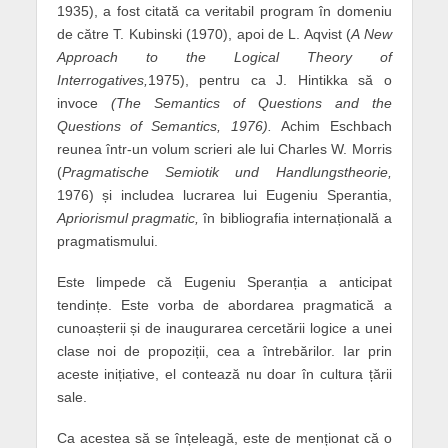
1935), a fost citată ca veritabil program în domeniu
de către T. Kubinski (1970), apoi de L. Aqvist (
A New
Approach to the Logical Theory of
Interrogatives,
1975), pentru ca J. Hintikka să o
invoce
(The Semantics of Questions and the
Questions of Semantics, 1976).
Achim Eschbach
reunea într-un volum scrieri ale lui Charles W. Morris
(
Pragmatische Semiotik und Handlungstheorie,
1976) și includea lucrarea lui Eugeniu Sperantia,
Apriorismul pragmatic,
în bibliografia internațională a
pragmatismului.
Este limpede că Eugeniu Speranția a anticipat
tendințe. Este vorba de abordarea pragmatică a
cunoașterii și de inaugurarea cercetării logice a unei
clase noi de propoziții, cea a întrebărilor. Iar prin
aceste inițiative, el contează nu doar în cultura țării
sale.
Ca acestea să se înțeleagă, este de menționat că o