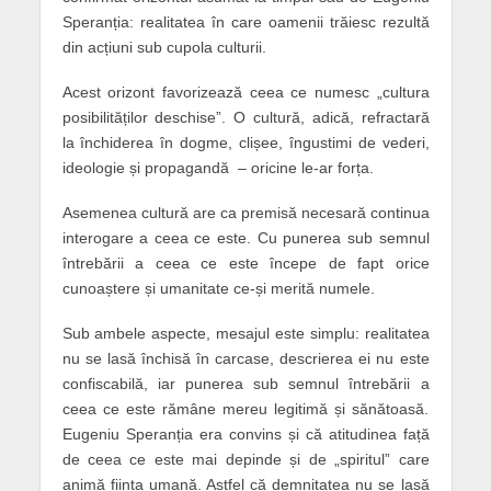
Speranția: realitatea în care oamenii trăiesc rezultă
din acțiuni sub cupola culturii.
Acest orizont favorizează ceea ce numesc „cultura
posibilităților deschise”. O cultură, adică, refractară
la închiderea în dogme, clișee, îngustimi de vederi,
ideologie și propagandă – oricine le-ar forța.
Asemenea cultură are ca premisă necesară continua
interogare a ceea ce este. Cu punerea sub semnul
întrebării a ceea ce este începe de fapt orice
cunoaștere și umanitate ce-și merită numele.
Sub ambele aspecte, mesajul este simplu: realitatea
nu se lasă închisă în carcase, descrierea ei nu este
confiscabilă, iar punerea sub semnul întrebării a
ceea ce este rămâne mereu legitimă și sănătoasă.
Eugeniu Speranția era convins și că atitudinea față
de ceea ce este mai depinde și de „spiritul” care
animă ființa umană. Astfel că demnitatea nu se lasă