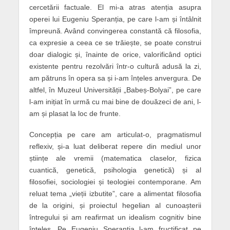
cercetării factuale. El mi-a atras atenția asupra
operei lui Eugeniu Speranția, pe care l-am și întâlnit
împreună. Având convingerea constantă că filosofia,
ca expresie a ceea ce se trăiește, se poate construi
doar dialogic și, înainte de orice, valorificând optici
existente pentru rezolvări într-o cultură adusă la zi,
am pătruns în opera sa și i-am înțeles anvergura. De
altfel, în Muzeul Universității „Babeș-Bolyai”, pe care
l-am inițiat în urmă cu mai bine de douăzeci de ani, l-
am și plasat la loc de frunte.
Concepția pe care am articulat-o, pragmatismul
reflexiv, și-a luat deliberat repere din mediul unor
științe ale vremii (matematica claselor, fizica
cuantică, genetică, psihologia genetică) și al
filosofiei, sociologiei și teologiei contemporane. Am
reluat tema „vieții izbutite”, care a alimentat filosofia
de la origini, și proiectul hegelian al cunoașterii
întregului și am reafirmat un idealism cognitiv bine
înțeles. Pe Eugeniu Speranția l-am fructificat pe