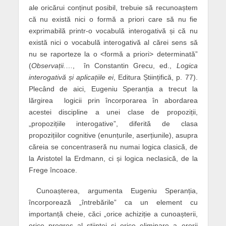
ale oricărui conținut posibil, trebuie să recunoaștem
că nu există nici o formă a priori care să nu fie
exprimabilă printr-o vocabulă interogativă și că nu
există nici o vocabulă interogativă al cărei sens să
nu se raporteze la o <formă a priori> determinată”
(
Observații.
…, în Constantin Grecu, ed.,
Logica
interogativă și aplicațiile ei
, Editura Științifică, p. 77).
Plecând de aici, Eugeniu Speranția a trecut la
lărgirea logicii prin încorporarea în abordarea
acestei discipline a unei clase de propoziții,
„propozițiile interogative”, diferită de clasa
propozițiilor cognitive (enunțurile, aserțiunile), asupra
căreia se concentraseră nu numai logica clasică, de
la Aristotel la Erdmann, ci și logica neclasică, de la
Frege încoace.
Cunoașterea, argumenta Eugeniu Speranția,
încorporează „întrebările” ca un element cu
importanță cheie, căci „orice achiziție a cunoașterii,
orice progres al științei și orice eliminare a erorii