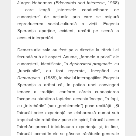
Jürgen Habermas (
Erkenntnis und Interesse
, 1968)
– care leagă „interesele conducătoare de
cunoaștere” de acțiunile prin care se asigură
reproducerea social-culturală a vieții. Eugeniu
Speranția aparține, evident, urcării pe scenă a
acestei interpretări.
Demersurile sale au fost pe o direcție la rândul ei
fecundă sub alt aspect. Anume, „formele a priori” ale
cunoașterii, identificate, în
Apriorismul pragmatic,
cu
„funcțiunile”, au fost reperate, începând cu
Remarques
…(1935), la nivelul interogațiilor. Eugeniu
Speranția a arătat că, în pofida unei convingeri
tenace a tradiției, conform căreia cunoașterea
începe cu stabilirea faptelor, aceasta începe, în fapt,
cu „întrebările” (sau „problemele”) puse realității: „Și
întrucât orice experiență se elaborează numai sub
impulsul <întrebărilor> puse de spirit, întrucât aceste
întrebări preced întotdeauna experiența și, în fine,
întrucât tocmai în ele se găsesc trăsăturile generale