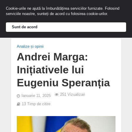
Cookie-urile ne ajută la îmbunătățirea serviciilor furnizate. Folosind
serviciile noastre, sunteți de acord cu folosirea cookie-urilor.
Sunt de acord
Analize și opinii
Andrei Marga:
Inițiativele lui
Eugeniu Speranția
251 Vizualizari
Ianuarie 11, 2025
13 Timp de citire