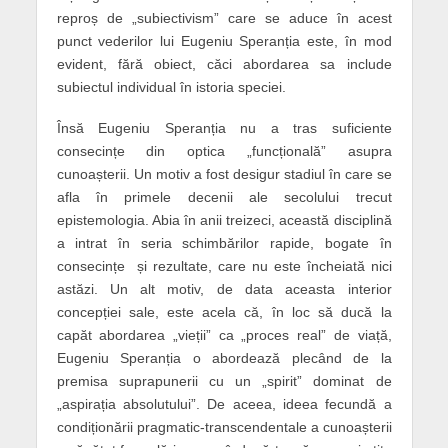
reproș de „subiectivism” care se aduce în acest
punct vederilor lui Eugeniu Speranția este, în mod
evident, fără obiect, căci abordarea sa include
subiectul individual în istoria speciei.
Însă Eugeniu Speranția nu a tras suficiente
consecințe din optica „funcțională” asupra
cunoașterii. Un motiv a fost desigur stadiul în care se
afla în primele decenii ale secolului trecut
epistemologia. Abia în anii treizeci, această disciplină
a intrat în seria schimbărilor rapide, bogate în
consecințe și rezultate, care nu este încheiată nici
astăzi. Un alt motiv, de data aceasta interior
concepției sale, este acela că, în loc să ducă la
capăt abordarea „vieții” ca „proces real” de viață,
Eugeniu Speranția o abordează plecând de la
premisa suprapunerii cu un „spirit” dominat de
„aspirația absolutului”. De aceea, ideea fecundă a
condiționării pragmatic-transcendentale a cunoașterii