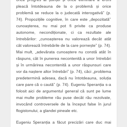
pleacă întotdeauna de la o problemă și orice
problemă se reduce la o judecată interogativă” (p.
74). Propozițiile cognitive, în care este „depozitată”
cunoașterea, nu mai pot fi privite ca produse
autonome, necondiționate, ci ca rezultate ale
întrebărilor: „cunoașterea nu valorează decât atât
cât valorează întrebările de la care pornește” (p. 74).
Mai mult, „adevărata cunoaștere nu constă atât în
răspuns, cât în punerea necontenită a unor întrebări
și în urmărirea necontenită a unor răspunsuri care
vor da naștere altor întrebări” (p. 74), căci „problema
predetermină adesea, dacă nu întotdeauna, soluția
care pare că o caută” (p. 74). Eugeniu Speranția s-a
folosit aici de argumentul general că sunt pe lume
mai multe probleme rău puse decât rău rezolvate,
invocând controversele de la început false în jurul
flogistonului, a glandei pineale etc.
Eugeniu Speranția a făcut precizări care duc mai