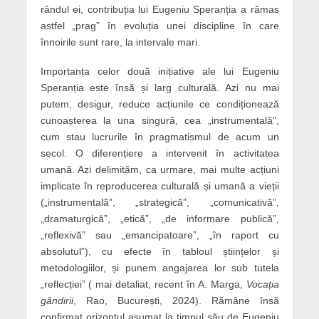
rândul ei, contribuția lui Eugeniu Speranția a rămas
astfel „prag” în evoluția unei discipline în care
înnoirile sunt rare, la intervale mari.
Importanța celor două inițiative ale lui Eugeniu
Speranția este însă și larg culturală. Azi nu mai
putem, desigur, reduce acțiunile ce condiționează
cunoașterea la una singură, cea „instrumentală”,
cum stau lucrurile în pragmatismul de acum un
secol. O diferențiere a intervenit în activitatea
umană. Azi delimităm, ca urmare, mai multe acțiuni
implicate în reproducerea culturală și umană a vieții
(„instrumentală”, „strategică”, „comunicativă”,
„dramaturgică”, „etică”, „de informare publică”,
„reflexivă” sau „emancipatoare”, „în raport cu
absolutul”), cu efecte în tabloul științelor și
metodologiilor, și punem angajarea lor sub tutela
„reflecției” ( mai detaliat, recent în A. Marga,
Vocația
gândirii
, Rao, București, 2024). Rămâne însă
confirmat orizontul asumat la timpul său de Eugeniu