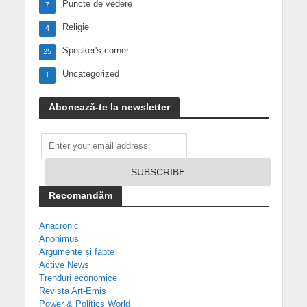
Puncte de vedere
7
Religie
4
Speaker's corner
25
Uncategorized
1
Abonează-te la newsletter
Recomandăm
Anacronic
Anonimus
Argumente și fapte
Active News
Trenduri economice
Revista Art-Emis
Power & Politics World