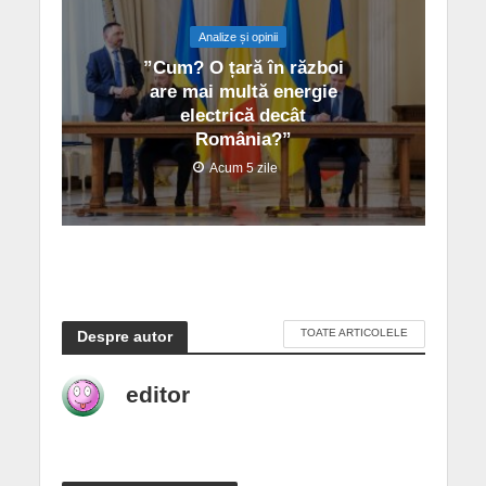
Analize și opinii
”Cum? O țară în război
are mai multă energie
electrică decât
România?”
Acum 5 zile
TOATE ARTICOLELE
Despre autor
editor