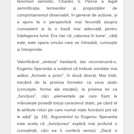
fenomen semiotic, Charles S. Peirce a legat
semnificația termenilor și propozițiilor de
comportamentul observabil, în general de acțiune, și
a ajuns la o perspectivă mai fecundă asupra
cunoașterii și la o bază mai adecvată pentru
înțelegerea lumii. Era clar că „rațiunea în lume”, câtă
este, este opera omului care se întreabă, cunoaște
și întreprinde.
Valorificând „sinteza” kantiană, dar reconstruind-o,
Eugeniu Speranția a susținut că trebuie sondate mai
adânc „formele a priori”, în două direcții. Mai întâi,
trecând de la privirea formelor ca ceva static
(concepte, forme ale intuiției), la privirea lor ca
„funcțiuni”, căci „elementele pe care Kant le
mânuiește posedă totuși caracterul static, pe când el
le atribuie roluri pe care numai niște funcțiuni pot să
le aibă” (p. 18). Argumentul lui Eugeniu Sperantia
este acela că „funcțiunea” explică mai profund o
cunoștință, căci ea îi conferă sensul. „Dacă o