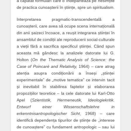
a căpătat formulări care o îndepărtează pe nesimțite
de practica cunoașterii în științe, spre un spiritualism.
Interpretarea pragmatic-transcendentală a
cunoașterii, care avea să ocupe scena internațională
din anii șaizeci încoace, a reușit integrarea științei în
ansamblul de condiții ale reproducerii social-culturale
a vieții fără a sacrifica specificul științei. Când spun
aceasta mă gândesc la analizele datorate lui G.
Holton (
On the Thematic Analysis of Science: the
Case of Poincaré and Relativity,
1964) – care atrag
atenția asupra condiționării a înseși „științei
experimentale” de „motive tematice” ce intervin tacit
și inevitabil în stabilirea faptelor și elaborarea
propozițiilor teoretice – la cele datorate lui Karl-Otto
Apel (
Szientistik, Hermeneutik, Ideologiekritik.
Entwurf einer Wissenschaftslehre in
erkenntnisantropologischer Sicht
, 1968) – care
identifică dependența tipurilor de științe de „interese
de cunoaștere” cu fundament antropologic – sau lui