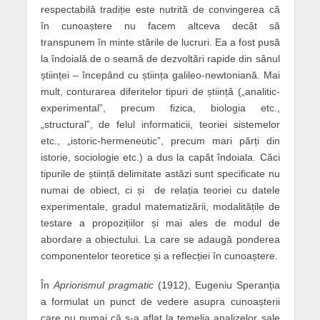
respectabilă tradiție este nutrită de convingerea că
în cunoaștere nu facem altceva decât să
transpunem în minte stările de lucruri. Ea a fost pusă
la îndoială de o seamă de dezvoltări rapide din sânul
științei – începând cu știința galileo-newtoniană. Mai
mult, conturarea diferitelor tipuri de știință („analitic-
experimental”, precum fizica, biologia etc.,
„structural”, de felul informaticii, teoriei sistemelor
etc., „istoric-hermeneutic”, precum mari părți din
istorie, sociologie etc.) a dus la capăt îndoiala. Căci
tipurile de știință delimitate astăzi sunt specificate nu
numai de obiect, ci și de relația teoriei cu datele
experimentale, gradul matematizării, modalitățile de
testare a propozițiilor și mai ales de modul de
abordare a obiectului. La care se adaugă ponderea
componentelor teoretice și a reflecției în cunoaștere.
În
Apriorismul pragmatic
(1912), Eugeniu Speranția
a formulat un punct de vedere asupra cunoașterii
care nu numai că s-a aflat la temelia analizelor sale