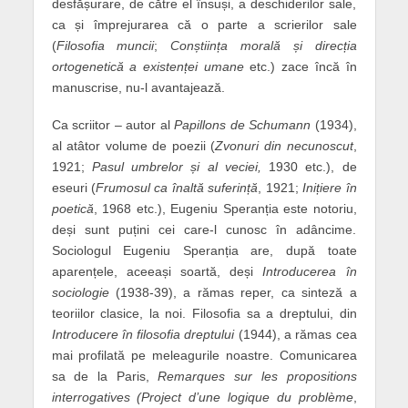
desfășurare, de către el însuși, a deschiderilor sale,
ca și împrejurarea că o parte a scrierilor sale
(
Filosofia muncii
;
Conștiința morală și direcția
ortogenetică a existenței umane
etc.) zace încă în
manuscrise, nu-l avantajează.
Ca scriitor – autor al
Papillons de Schumann
(1934),
al atâtor volume de poezii (
Zvonuri din necunoscut
,
1921;
Pasul umbrelor și al veciei,
1930 etc.), de
eseuri (
Frumosul ca înaltă suferință
, 1921;
Inițiere în
poetică
, 1968 etc.), Eugeniu Speranția este notoriu,
deși sunt puțini cei care-l cunosc în adâncime.
Sociologul Eugeniu Speranția are, după toate
aparențele, aceeași soartă, deși
Introducerea în
sociologie
(1938-39), a rămas reper, ca sinteză a
teoriilor clasice, la noi. Filosofia sa a dreptului, din
Introducere în filosofia dreptului
(1944), a rămas cea
mai profilată pe meleagurile noastre. Comunicarea
sa de la Paris,
Remarques sur les propositions
interrogatives (Project d’une logique du problème
,