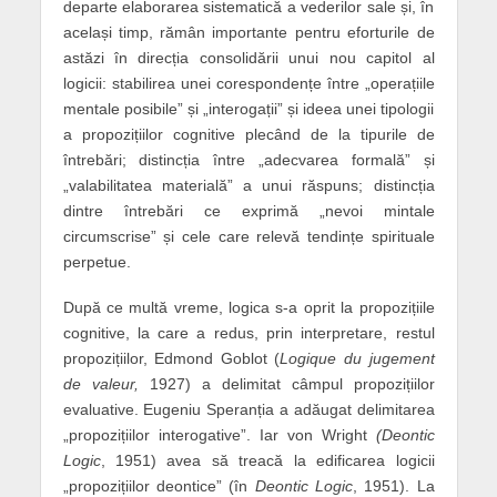
departe elaborarea sistematică a vederilor sale și, în
același timp, rămân importante pentru eforturile de
astăzi în direcția consolidării unui nou capitol al
logicii: stabilirea unei corespondențe între „operațiile
mentale posibile” și „interogații” și ideea unei tipologii
a propozițiilor cognitive plecând de la tipurile de
întrebări; distincția între „adecvarea formală” și
„valabilitatea materială” a unui răspuns; distincția
dintre întrebări ce exprimă „nevoi mintale
circumscrise” și cele care relevă tendințe spirituale
perpetue.
După ce multă vreme, logica s-a oprit la propozițiile
cognitive, la care a redus, prin interpretare, restul
propozițiilor, Edmond Goblot (
Logique du jugement
de valeur,
1927) a delimitat câmpul propozițiilor
evaluative. Eugeniu Speranția a adăugat delimitarea
„propozițiilor interogative”. Iar von Wright
(Deontic
Logic
, 1951) avea să treacă la edificarea logicii
„propozițiilor deontice” (în
Deontic Logic
, 1951). La