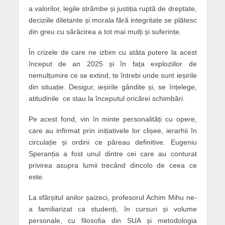
a valorilor, legile strâmbe și justiția ruptă de dreptate,
deciziile diletante și morala fără integritate se plătesc
din greu cu sărăcirea a tot mai mulți și suferințe.
În crizele de care ne izbim cu atâta putere la acest
început de an 2025 și în fața exploziilor de
nemulțumire ce se extind, te întrebi unde sunt ieșirile
din situație. Desigur, ieșirile gândite și, se înțelege,
atitudinile ce stau la începutul oricărei schimbări.
Pe acest fond, vin în minte personalități cu opere,
care au infirmat prin inițiativele lor clișee, ierarhii în
circulație și ordini ce păreau definitive. Eugeniu
Speranția a fost unul dintre cei care au conturat
privirea asupra lumii trecând dincolo de ceea ce
este.
La sfârșitul anilor șaizeci, profesorul Achim Mihu ne-
a familiarizat ca studenți, în cursuri și volume
personale, cu filosofia din SUA și metodologia