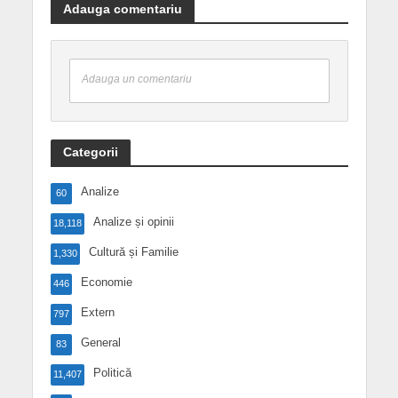
Adauga comentariu
Adauga un comentariu
Categorii
Analize
60
Analize și opinii
18,118
Cultură și Familie
1,330
Economie
446
Extern
797
General
83
Politică
11,407