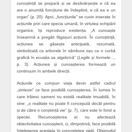
cunoștință se prepară și se desăvârșește e că ea
are o anumită funcțiune de îndeplinit, e că ea e un
organ” (p. 20). Apoi, „funcțiunile” se cuvin inserate în
acțiunile prin care specia umană, în virtutea echipării
organice, își reproduce existența. „A cunoaște
înseamnă a pregăti făgașuri acțiunii. În cunoștință,
acțiunea se găsește anticipată, rezumată,
simbolizată ca arborele în sâmbure sau ca o curbă
grafică în ecuația sa algebrică” (
Legile și formele…
,
p. 3). Acțiunea și cunoașterea formează un
continuum în ambele direcții.
Acțiunile ce compun viața devin astfel cadrul
„sintezei” ce face posibilă cunoașterea. În lumea în
care trăiesc oameni nu există realitate imuabilă, în
sine: „o realitate nu poate fi concepută decât pentru
și de către o conștiință vie” (p. 7), care este în fond a
speciei. Recunoașterea ei nu afectează
obiectivitatea cunoașterii, ci, dimpotrivă, face posibilă
înțelegerea acesteia în concretețea vieții. Obișnuitul