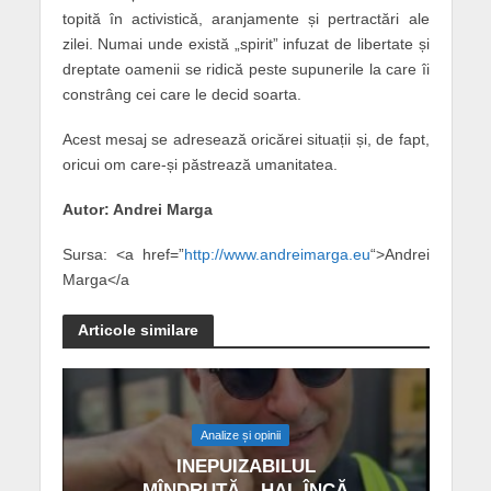
topită în activistică, aranjamente și pertractări ale
zilei. Numai unde există „spirit” infuzat de libertate și
dreptate oamenii se ridică peste supunerile la care îi
constrâng cei care le decid soarta.
Acest mesaj se adresează oricărei situații și, de fapt,
oricui om care-și păstrează umanitatea.
Autor: Andrei Marga
Sursa: <a href=”
http://www.andreimarga.eu
“>Andrei
Marga</a
Articole similare
Analize și opinii
INEPUIZABILUL
MÎNDRUȚĂ – HAI, ÎNCĂ