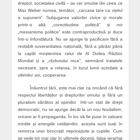
dreptul, societatea civilă – se cer smulse din ceea ce
Max Weber numea, temător, „carcasa tare ca oțelul
a supunerii”. Subjugarea valorilor civice și morale
printr-o altă „corectitudine politică” și noi
„mesianisme politice” este contraproductivă și duce
într-o înfundătură. Nu se ajunge la pacificare fără a
restabili suveranitatea națională, fără a părăsi până
la capăt moștenirea celui de Al Doilea Război
Mondial și a „războiului rece”, semnând tratatele
necesare, spre a relansa, în locul lumii scindate a
ultimilor ani, cooperarea.
Înăuntrul țării, este mai clar ca oricând că fără
respectul libertăților și drepturilor omului și fără un
pluralism sănătos al opiniilor într-un stat de drept
democratic, nu se ajunge decât la un nou feudalism,
oricare ar fi propaganda. În loc să fie puse în valoare
mințile și energiile cetățenilor, aceștia sunt luați în
remorca unei birocrații nepricepute și cupide. Cum
se vede tot mai clar în ultimele decenii, falsa ierarhie