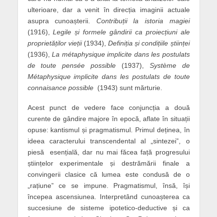
ulterioare, dar a venit în direcția imaginii actuale
asupra cunoașterii.
Contribuții la istoria magiei
(1916),
Legile și formele gândirii ca proiecțiuni ale
proprietăților vieții
(1934),
Definiția și condițiile științei
(1936),
La métaphysique implicite dans les postulats
de toute pensée possible
(1937),
Syst
è
me de
Métaphysique implicite dans les postulats de toute
connaisance possible
(1943) sunt mărturie.
Acest punct de vedere face conjuncția a două
curente de gândire majore în epocă, aflate în situații
opuse: kantismul și pragmatismul. Primul deținea, în
ideea caracterului transcendental al „sintezei”, o
piesă esențială, dar nu mai făcea față progresului
științelor experimentale și destrămării finale a
convingerii clasice că lumea este condusă de o
„rațiune” ce se impune. Pragmatismul, însă, își
începea ascensiunea. Interpretând cunoașterea ca
succesiune de sisteme ipotetico-deductive și ca