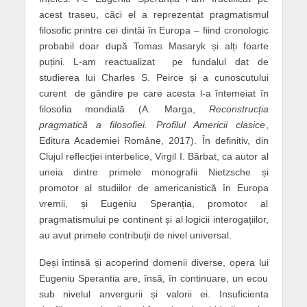
acest traseu, căci el a reprezentat pragmatismul
filosofic printre cei dintâi în Europa – fiind cronologic
probabil doar după Tomas Masaryk și alți foarte
puțini. L-am reactualizat pe fundalul dat de
studierea lui Charles S. Peirce și a cunoscutului
curent de gândire pe care acesta l-a întemeiat în
filosofia mondială (A. Marga,
Reconstrucția
pragmatică a filosofiei. Profilul Americii clasice
,
Editura Academiei Române, 2017). În definitiv, din
Clujul reflecției interbelice, Virgil I. Bărbat, ca autor al
uneia dintre primele monografii Nietzsche și
promotor al studiilor de americanistică în Europa
vremii, și Eugeniu Speranția, promotor al
pragmatismului pe continent și al logicii interogațiilor,
au avut primele contribuții de nivel universal.
Deși întinsă și acoperind domenii diverse, opera lui
Eugeniu Sperantia are, însă, în continuare, un ecou
sub nivelul anvergurii și valorii ei. Insuficienta