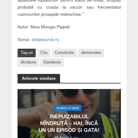
aplauzele luptătorilor pentru statul de drept, ocupați
probabil cu coada la vaccin sau frecventatul
cazinourilor proaspăt redeschise.”
Autor: Alina Mungiu Pippidi
Sursa:
stiripesurse.ro
Tag-uri
Citu
Constitutie
democratie
dictatura
Gandeste
Articole similare
Analize și opinii
INEPUIZABILUL
MÎNDRUȚĂ – HAI, ÎNCĂ
UN UN EPISOD ȘI GATA!