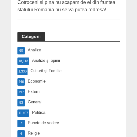
Cotroceni si pina nu scapam de el din fruntea
statului Romania nu se va putea redresa!
Categorii
Analize
60
Analize și opinii
18,118
Cultură și Familie
1,330
Economie
446
Extern
797
General
83
Politică
11,407
Puncte de vedere
7
Religie
4