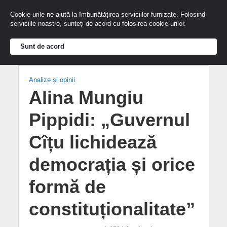
Cookie-urile ne ajută la îmbunătățirea serviciilor furnizate. Folosind
serviciile noastre, sunteți de acord cu folosirea cookie-urilor.
Sunt de acord
Analize și opinii
Alina Mungiu
Pippidi: „Guvernul
Cîțu lichidează
democrația și orice
formă de
constituționalitate”