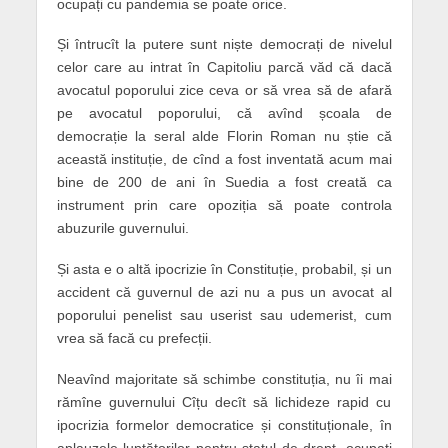
ocupați cu pandemia se poate orice.
Și întrucît la putere sunt niște democrați de nivelul
celor care au intrat în Capitoliu parcă văd că dacă
avocatul poporului zice ceva or să vrea să de afară
pe avocatul poporului, că avînd școala de
democrație la seral alde Florin Roman nu știe că
această instituție, de cînd a fost inventată acum mai
bine de 200 de ani în Suedia a fost creată ca
instrument prin care opoziția să poate controla
abuzurile guvernului.
Și asta e o altă ipocrizie în Constituție, probabil, și un
accident că guvernul de azi nu a pus un avocat al
poporului penelist sau userist sau udemerist, cum
vrea să facă cu prefecții.
Neavînd majoritate să schimbe constituția, nu îi mai
rămîne guvernului Cîțu decît să lichideze rapid cu
ipocrizia formelor democratice și constituționale, în