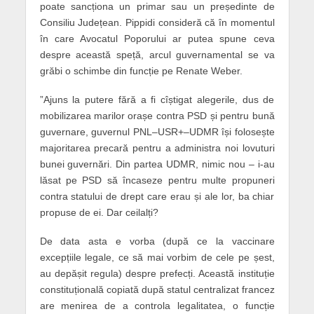
poate sancționa un primar sau un președinte de
Consiliu Județean. Pippidi consideră că în momentul
în care Avocatul Poporului ar putea spune ceva
despre această speță, arcul guvernamental se va
grăbi o schimbe din funcție pe Renate Weber.
”Ajuns la putere fără a fi cîștigat alegerile, dus de
mobilizarea marilor orașe contra PSD și pentru bună
guvernare, guvernul PNL–USR+–UDMR își folosește
majoritarea precară pentru a administra noi lovuturi
bunei guvernări. Din partea UDMR, nimic nou – i-au
lăsat pe PSD să încaseze pentru multe propuneri
contra statului de drept care erau și ale lor, ba chiar
propuse de ei. Dar ceilalți?
De data asta e vorba (după ce la vaccinare
excepțiile legale, ce să mai vorbim de cele pe șest,
au depășit regula) despre prefecți. Această instituție
constituțională copiată după statul centralizat francez
are menirea de a controla legalitatea, o funcție