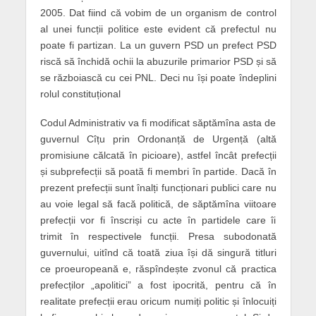
2005. Dat fiind că vobim de un organism de control
al unei funcții politice este evident că prefectul nu
poate fi partizan. La un guvern PSD un prefect PSD
riscă să închidă ochii la abuzurile primarior PSD și să
se războiască cu cei PNL. Deci nu își poate îndeplini
rolul constituțional
Codul Administrativ va fi modificat săptămîna asta de
guvernul Cîțu prin Ordonanță de Urgență (altă
promisiune călcată în picioare), astfel încât prefecții
și subprefecții să poată fi membri în partide. Dacă în
prezent prefecții sunt înalți funcționari publici care nu
au voie legal să facă politică, de săptămîna viitoare
prefecții vor fi înscriși cu acte în partidele care îi
trimit în respectivele funcții. Presa subodonată
guvernului, uitînd că toată ziua își dă singură titluri
ce proeuropeană e, răspîndește zvonul că practica
prefecților „apolitici” a fost ipocrită, pentru că în
realitate prefecții erau oricum numiți politic și înlocuiți