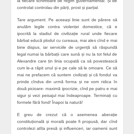
la fiecare schimbare de regim guvernamental. Și de
controlat controlau din părți, prost și parțial.
Tare argument. Pe aceeași linie sunt de părere să
anulăm legile contra violenței domestice, că e
ipocrită la stadiul de civilizație rural unde fiecare
bărbat educă plodul cu cureaua, mai ales cînd e mai
bine dispus, iar serviciile de urgență să răspundă
legal numai la bărbații care sună și nu la tot felul de
Alexandre care țin linia ocupată ca să povestească
cum le-a răpit unul și e pe cale să le omoare. Ce să
mai ne prefacem că suntem civilizați și că fondul va
prinde cîndva din urmă forma și ne vom ridica în
două picioare- maximă ipocrizie, cînd pe patru e mai
sigur și vezi peisajul mai îndeaproape. Terminați cu
formele fără fond! Înapoi la natură!
E greu de crezut că o asemenea aberație
constituțională și morală poate fi propusă, dar cînd
controlezi atîta presă și influenceri, iar oamenii sunt