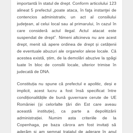
importantă în statul de drept. Conform articolului 123
alineat 5 prefectul „poate ataca, în faţa instanţei de
contencios administrativ, un act al consiliului
judeţean, al celui local sau al primarului, în cazul în
care consideră actul ilegal. Actul atacat este
suspendat de drept”. Nimeni altcineva nu are acest
drept, menit să apere ordinea de drept și cetățenii
de eventuale abuzuri ale organelor alese locale. Că
acestea există, știm, de la demolări abuzive la șpăgi
luate în bloc de consilii locale, ulterior trimise în
judecată de DNA.
Constituția nu spune că prefectul e apolitic, deși e
implicit, acest lucru a fost însă specificat între
condiționalitățile de bună guvernare cerute de UE
României (și celorlalte țări din Est care aveau
această instituție), ca parte a depolitizării
administrației. Numim asta criteriile de la
Copenhaga, pe baza cărora am fost invitați să
aderăm și am semnat tratatul de aderare în anul