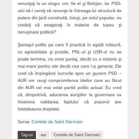
renunţaţi la un singur om, fie el şi Bolojan, iar PSD-
ului să-i cereţi să renunţe la întreaga lui structură de
putere din ţară construită, totuşi, pe votul popular, nu
credeţi că exageraţi în materie de tupeu şi
neruşinare politică?
Şantajul politic pe care îl practică în egală măsură,
cu agresivitate şi prostie, PNL-ul şi USR-ul nu se
poate termina, ca orice şantaj, decât cu o mizerie şi
mai mare pentru ele decât cea care l-a generat. Ele
cred că împingând lucrurile spre un guvern PSD –
AUR vor reuşi compromiterea ideilor care au făcut
din AUR cel mai votat partid politic actual. Eu cred
că, dimpotrivă, aducerea auriştilor la guvernare va
însemna validarea faptului că poporul are
întotdeauna dreptate.
Sursa:
Contele de Saint Germain
Tag-uri
aur
Contele de Saint Germain