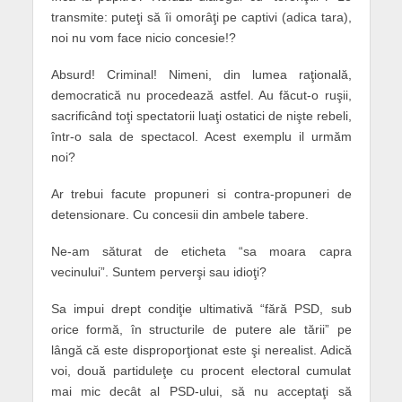
transmite: puteţi să îi omorâţi pe captivi (adica tara),
noi nu vom face nicio concesie!?
Absurd! Criminal! Nimeni, din lumea raţională,
democratică nu procedează astfel. Au făcut-o ruşii,
sacrificând toţi spectatorii luaţi ostatici de nişte rebeli,
într-o sala de spectacol. Acest exemplu il urmăm
noi?
Ar trebui facute propuneri si contra-propuneri de
detensionare. Cu concesii din ambele tabere.
Ne-am săturat de eticheta “sa moara capra
vecinului”. Suntem perverşi sau idioţi?
Sa impui drept condiţie ultimativă “fără PSD, sub
orice formă, în structurile de putere ale tării” pe
lângă că este disproporţionat este şi nerealist. Adică
voi, două partiduleţe cu procent electoral cumulat
mai mic decât al PSD-ului, să nu acceptaţi să