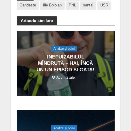
Gandeste
Ilie Bolojan
PNL
santaj
USR
Articole similare
Analize și opinii
INEPUIZABILUL
MÎNDRUȚĂ – HAI, ÎNCĂ
UN UN EPISOD ȘI GATA!
Acum 2 zile
Analize și opinii