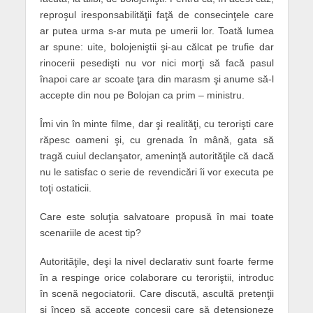
reproşul iresponsabilităţii faţă de consecinţele care
ar putea urma s-ar muta pe umerii lor. Toată lumea
ar spune: uite, bolojeniştii şi-au călcat pe trufie dar
rinocerii pesedişti nu vor nici morţi să facă pasul
înapoi care ar scoate ţara din marasm şi anume să-l
accepte din nou pe Bolojan ca prim – ministru.
Îmi vin în minte filme, dar şi realităţi, cu terorişti care
răpesc oameni şi, cu grenada în mână, gata să
tragă cuiul declanşator, ameninţă autorităţile că dacă
nu le satisfac o serie de revendicări îi vor executa pe
toţi ostaticii.
Care este soluţia salvatoare propusă în mai toate
scenariile de acest tip?
Autorităţile, deşi la nivel declarativ sunt foarte ferme
în a respinge orice colaborare cu teroriştii, introduc
în scenă negociatorii. Care discută, ascultă pretenţii
şi încep să accepte concesii care să detensioneze