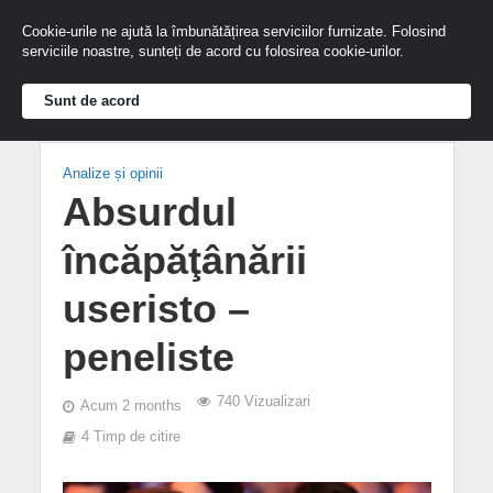
Cookie-urile ne ajută la îmbunătățirea serviciilor furnizate. Folosind
serviciile noastre, sunteți de acord cu folosirea cookie-urilor.
Sunt de acord
Analize și opinii
Absurdul
încăpăţânării
useristo –
peneliste
740 Vizualizari
Acum 2 months
4 Timp de citire