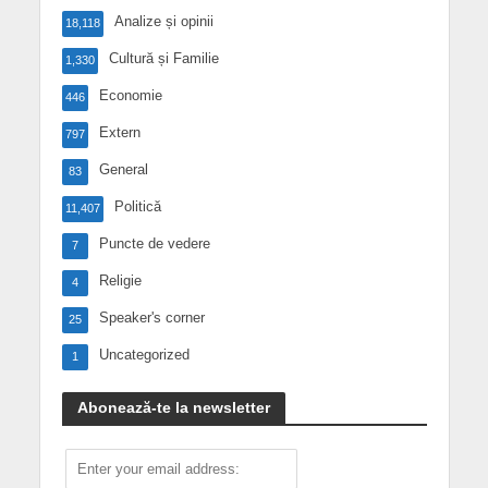
Analize și opinii
18,118
Cultură și Familie
1,330
Economie
446
Extern
797
General
83
Politică
11,407
Puncte de vedere
7
Religie
4
Speaker's corner
25
Uncategorized
1
Abonează-te la newsletter