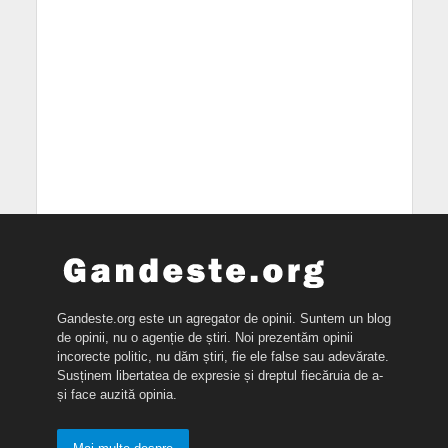
Gandeste.org este un agregator de opinii. Suntem un blog
de opinii, nu o agenție de știri. Noi prezentăm opinii
incorecte politic, nu dăm știri, fie ele false sau adevărate.
Susținem libertatea de expresie și dreptul fiecăruia de a-
și face auzită opinia.