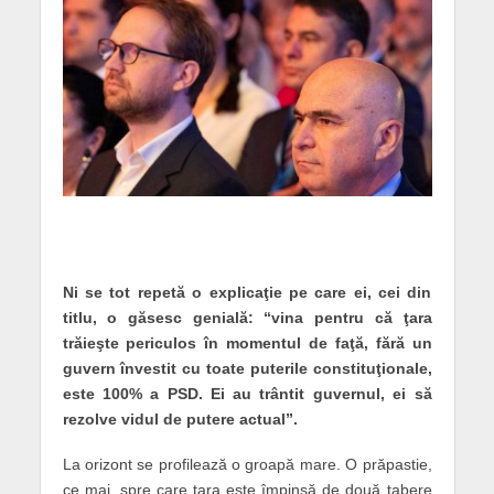
Ni se tot repetă o explicaţie pe care ei, cei din
titlu, o găsesc genială: “vina pentru că ţara
trăieşte periculos în momentul de faţă, fără un
guvern învestit cu toate puterile constituţionale,
este 100% a PSD. Ei au trântit guvernul, ei să
rezolve vidul de putere actual”.
La orizont se profilează o groapă mare. O prăpastie,
ce mai, spre care ţara este împinsă de două tabere