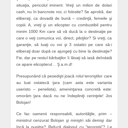
situaţia, pericolul iminent. Vreţi un milion de dolari
cash, nu în bancnote noi, ci folosite? Se aprobă, dar
eliberaţi, ca dovadă de bună – credinţă, femeile şi
copiii. A, vreţi şi un elicopter cu combustibil pentru
minim 1000 Km care să vă ducă la o destinaţie pe
care o veţi comunica voi, direct, piloţilor? Si vreţi, ca
garanţie, să luaţi cu voi şi 3 ostatici pe care să-i
eliberaţi doar după ce ajungeţi cu bine la destinaţie?
Fie, dar pe restul bărbaţilor îi lăsaţi să iasă deîndată
ce apare elicopterul… Ş.a.m.d!
Presupunând că pesedişti joacă rolul teroriştilor care
au luat ostatecă ţara (cam asta este varianta
useristo – penelista), ameninţarea concretă este:
omorâm ţara dacă nu ne îndepliniţi cerinţele! Jos
Bolojan!
Ce fac oamenii responsabili, autorităţile, prim –
ministrul cenzurat Bolojan şi miniştri săi demişi dar
încă la pupitre? Refuză dialogul cu “teroriştii”? Le