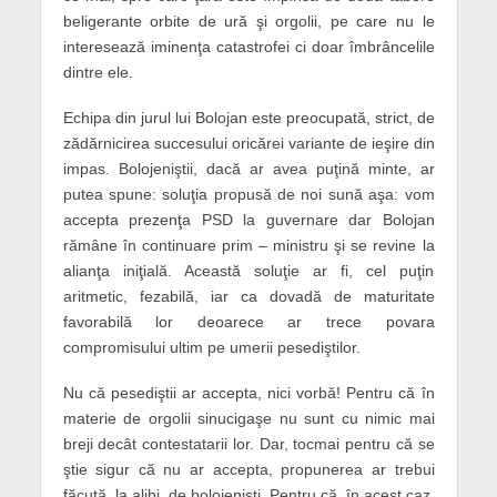
beligerante orbite de ură şi orgolii, pe care nu le
interesează iminenţa catastrofei ci doar îmbrâncelile
dintre ele.
Echipa din jurul lui Bolojan este preocupată, strict, de
zădărnicirea succesului oricărei variante de ieşire din
impas. Bolojeniştii, dacă ar avea puţină minte, ar
putea spune: soluţia propusă de noi sună aşa: vom
accepta prezenţa PSD la guvernare dar Bolojan
rămâne în continuare prim – ministru şi se revine la
alianţa iniţială. Această soluţie ar fi, cel puţin
aritmetic, fezabilă, iar ca dovadă de maturitate
favorabilă lor deoarece ar trece povara
compromisului ultim pe umerii pesediştilor.
Nu că pesediştii ar accepta, nici vorbă! Pentru că în
materie de orgolii sinucigaşe nu sunt cu nimic mai
breji decât contestatarii lor. Dar, tocmai pentru că se
ştie sigur că nu ar accepta, propunerea ar trebui
făcută, la alibi, de bolojenişti. Pentru că, în acest caz,