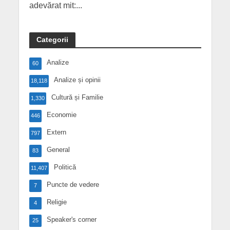
adevărat mit:...
Categorii
Analize
60
Analize și opinii
18,118
Cultură și Familie
1,330
Economie
446
Extern
797
General
83
Politică
11,407
Puncte de vedere
7
Religie
4
Speaker's corner
25