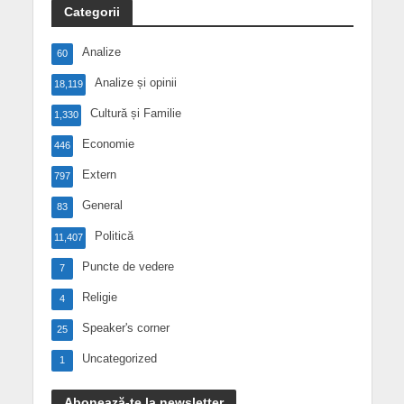
Categorii
Analize
60
Analize și opinii
18,119
Cultură și Familie
1,330
Economie
446
Extern
797
General
83
Politică
11,407
Puncte de vedere
7
Religie
4
Speaker's corner
25
Uncategorized
1
Abonează-te la newsletter