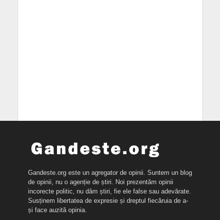
Gandeste.org este un agregator de opinii. Suntem un blog
de opinii, nu o agenție de știri. Noi prezentăm opinii
incorecte politic, nu dăm știri, fie ele false sau adevărate.
Susținem libertatea de expresie și dreptul fiecăruia de a-
și face auzită opinia.