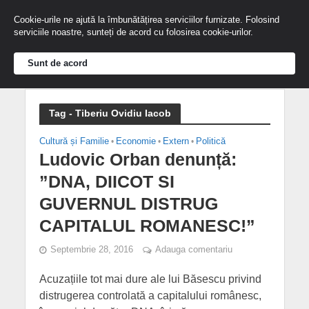
Cookie-urile ne ajută la îmbunătățirea serviciilor furnizate. Folosind
serviciile noastre, sunteți de acord cu folosirea cookie-urilor.
Sunt de acord
Tag - Tiberiu Ovidiu Iacob
Cultură și Familie
•
Economie
•
Extern
•
Politică
Ludovic Orban denunță:
”DNA, DIICOT SI
GUVERNUL DISTRUG
CAPITALUL ROMANESC!”
Septembrie 28, 2016
Adauga comentariu
Acuzațiile tot mai dure ale lui Băsescu privind
distrugerea controlată a capitalului românesc,