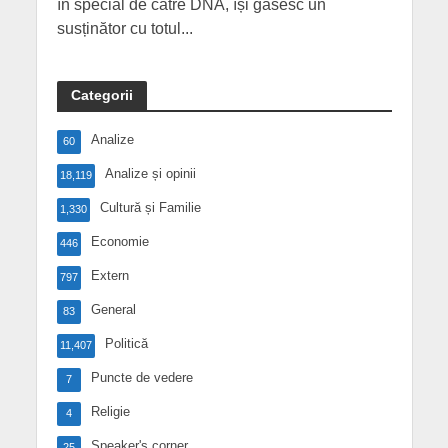
în special de către DNA, își găsesc un
susținător cu totul...
Categorii
Analize
60
Analize și opinii
18,119
Cultură și Familie
1,330
Economie
446
Extern
797
General
83
Politică
11,407
Puncte de vedere
7
Religie
4
Speaker's corner
25