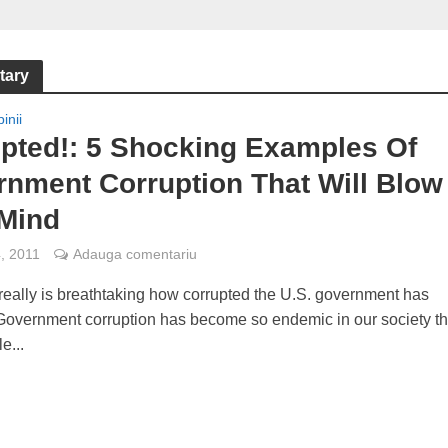
tary
inii
pted!: 5 Shocking Examples Of
nment Corruption That Will Blow
 Mind
4, 2011
Adauga comentariu
t really is breathtaking how corrupted the U.S. government has
overnment corruption has become so endemic in our society th
e...