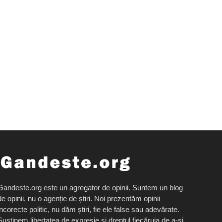
Gandeste.org este un agregator de opinii. Suntem un blog
de opinii, nu o agenție de știri. Noi prezentăm opinii
incorecte politic, nu dăm știri, fie ele false sau adevărate.
Susținem libertatea de expresie și dreptul fiecăruia de a-și