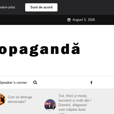
ookie-urilor.
Sunt de acord
August 5, 2026
Speaker’s corner
Țoii, fritzii și miruții,
Cum se distruge
buzoienii și mulți alții /
democrația?
Dumitriii, drăgoeștii
sunt stăpânii ăstei