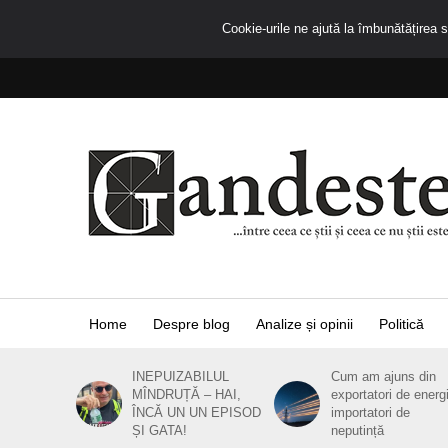
Cookie-urile ne ajută la îmbunătățirea se
Home
Despre blog
Analize și opinii
Politică
INEPUIZABILUL
Cum am ajuns din
MÎNDRUȚĂ – HAI,
exportatori de energ
ÎNCĂ UN UN EPISOD
importatori de
ȘI GATA!
neputință