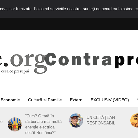
rviciilor furnizate. Folosind serviciile noastre, sunteți de acord cu folosirea c
Economie
Cultură și Familie
Extern
EXCLUSIV (VIDEO)
”Cum? O țară în
UN CETĂȚEAN
ie,
război are mai multă
RESPONSABIL
energie electrică
decât România?”