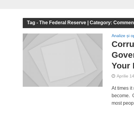
Tag - The Federal Reserve | Category: Commen
Analize și op
Corru
Gover
Your
Aprilie 1
At times i
become. G
most peopl