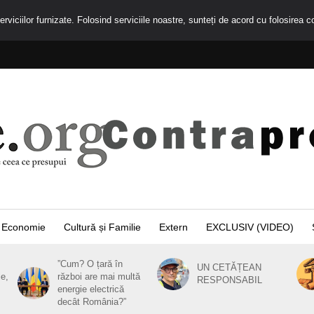
rviciilor furnizate. Folosind serviciile noastre, sunteți de acord cu folosirea c
Economie
Cultură și Familie
Extern
EXCLUSIV (VIDEO)
”Cum? O țară în
UN CETĂȚEAN
ie,
război are mai multă
RESPONSABIL
energie electrică
decât România?”