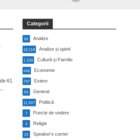
nații
Categorii
Analize
60
e
Analize și opinii
18,118
Cultură și Familie
1,330
Economie
446
 de 61
Extern
797
..
General
83
Politică
11,407
Puncte de vedere
7
Religie
4
Speaker's corner
25