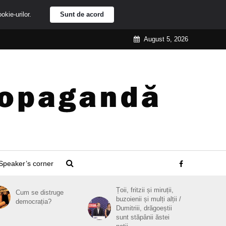
ookie-urilor.
Sunt de acord
August 5, 2026
Speaker’s corner
Țoii, fritzii și miruții,
Cum se distruge
buzoienii și mulți alții /
democrația?
Dumitriii, drăgoeștii
sunt stăpânii ăstei