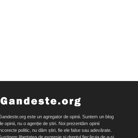
Gandeste.org este un agregator de opinii. Suntem un blog
de opinii, nu o agenție de știri. Noi prezentăm opinii
incorecte politic, nu dăm știri, fie ele false sau adevărate.
Susținem libertatea de expresie și dreptul fiecăruia de a-și