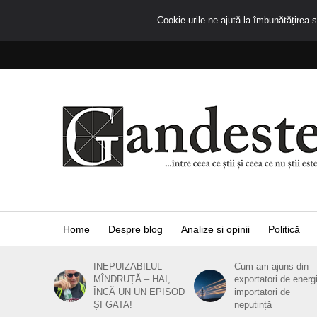
Cookie-urile ne ajută la îmbunătățirea se
Home
Despre blog
Analize și opinii
Politică
INEPUIZABILUL
Cum am ajuns din
MÎNDRUȚĂ – HAI,
exportatori de energ
ÎNCĂ UN UN EPISOD
importatori de
ȘI GATA!
neputință