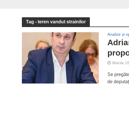
Tag - teren vandut strainilor
Analize și op
Adria
propo
Martie 1
Se pregăte
de deputați