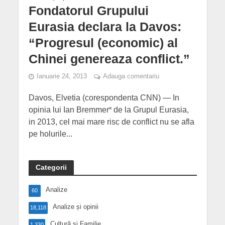
Fondatorul Grupului
Eurasia declara la Davos:
“Progresul (economic) al
Chinei genereaza conflict.”
Ianuarie 24, 2013
Adauga comentariu
Davos, Elvetia (corespondenta CNN) — In
opinia lui Ian Bremmer˟ de la Grupul Eurasia,
in 2013, cel mai mare risc de conflict nu se afla
pe holurile...
Categorii
Analize
60
Analize și opinii
18,118
Cultură și Familie
1,330