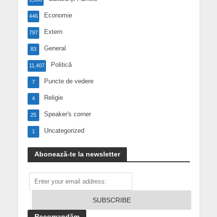
Economie
446
Extern
797
General
83
Politică
11,407
Puncte de vedere
7
Religie
4
Speaker's corner
25
Uncategorized
1
Abonează-te la newsletter
Recomandăm