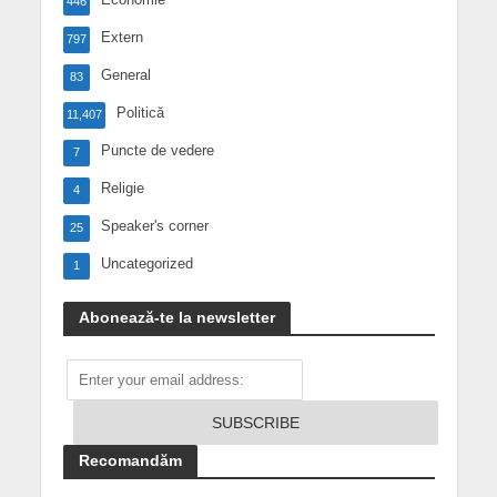
446
Extern
797
General
83
Politică
11,407
Puncte de vedere
7
Religie
4
Speaker's corner
25
Uncategorized
1
Abonează-te la newsletter
Recomandăm