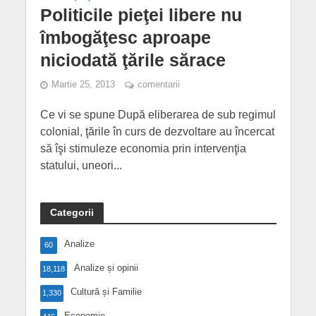
Politicile pieţei libere nu
îmbogăţesc aproape
niciodată ţările sărace
Martie 25, 2013
comentarii
Ce vi se spune După eliberarea de sub regimul
colonial, ţările în curs de dezvoltare au încercat
să îşi stimuleze economia prin intervenţia
statului, uneori...
Categorii
Analize
60
Analize și opinii
18,118
Cultură și Familie
1,330
Economie