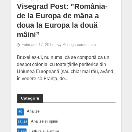
Visegrad Post: ”România-
de la Europa de mâna a
doua la Europa la două
mâini”
Februarie 17, 2017
Adauga comentariu
Bruxelles-ul, nu numai că se comportă ca un
despot colonial cu toate țările periferice din
Uniunea Europeană (sau chiar mai rău, având
în vedere că Franța, de...
Categorii
Analize
60
Analize și opinii
18,118
Cultură și Familie
1,330