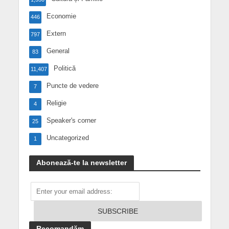
Economie
446
Extern
797
General
83
Politică
11,407
Puncte de vedere
7
Religie
4
Speaker's corner
25
Uncategorized
1
Abonează-te la newsletter
Recomandăm