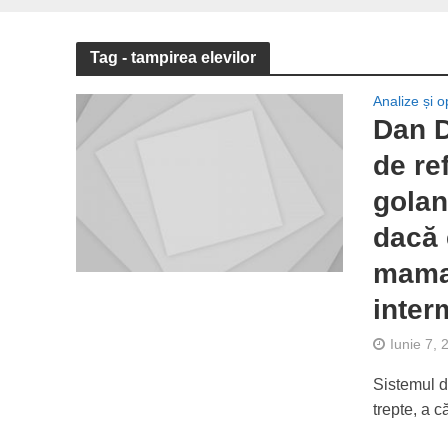
Tag - tampirea elevilor
Analize și op
Dan D
de re
golan
dacă 
mama 
inter
Iunie 7, 
Sistemul d
trepte, a c