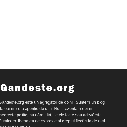
Gandeste.org este un agregator de opinii. Suntem un blog
de opinii, nu o agenție de știri. Noi prezentăm opinii
incorecte politic, nu dăm știri, fie ele false sau adevărate.
Susținem libertatea de expresie și dreptul fiecăruia de a-și