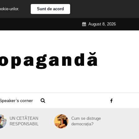
ookie-urilor.
Sunt de acord
August 8, 2026
Speaker’s corner
UN CETĂȚEAN
Cum se distruge
RESPONSABIL
democrația?