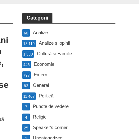
Categorii
Analize
60
ni
Analize și opinii
18,119
n
Cultură și Familie
1,330
,
Economie
446
Extern
797
se
General
83
Politică
11,407
Puncte de vedere
7
Religie
4
uă
Speaker's corner
25
Uncategorized
1