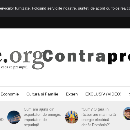
rviciilor furnizate. Folosind serviciile noastre, sunteți de acord cu folosirea c
Economie
Cultură și Familie
Extern
EXCLUSIV (VIDEO)
Cum am ajuns din
”Cum? O țară în
exportatori de energie,
război are mai multă
OD
importatori de
energie electrică
neputință
decât România?”