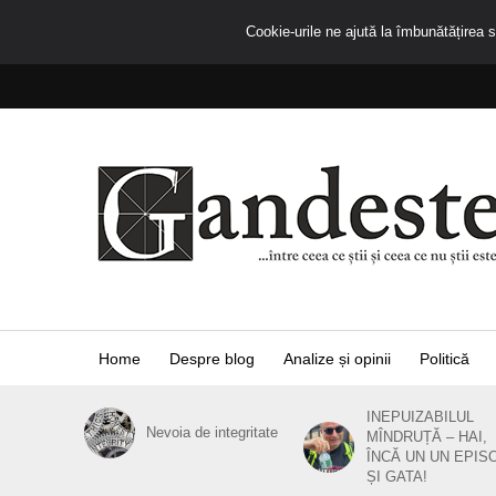
Cookie-urile ne ajută la îmbunătățirea se
Home
Despre blog
Analize și opinii
Politică
INEPUIZABILUL
Nevoia de integritate
MÎNDRUȚĂ – HAI,
ÎNCĂ UN UN EPIS
ȘI GATA!