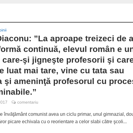
inii
iaconu: ”La aproape treizeci de a
formă continuă, elevul român e u
 care-şi jigneşte profesorii şi care
e luat mai tare, vine cu tata sau
şi ameninţă profesorul cu proce
minabile.”
2017
comentariu
e învăţământ comunist avea un ciclu primar, unul gimnazial, do
ăror picare echivala cu o reorientare a celor slabi către şcoli...