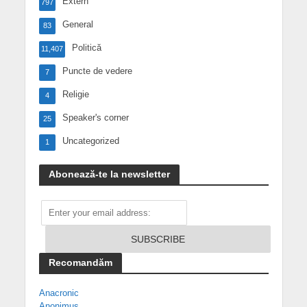
Extern
797
General
83
Politică
11,407
Puncte de vedere
7
Religie
4
Speaker's corner
25
Uncategorized
1
Abonează-te la newsletter
Recomandăm
Anacronic
Anonimus