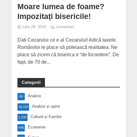
Moare lumea de foame?
Impozitați bisericile!
Iulie 28, 2010
comentarii
Dati Cezarului ce e al Cezarului! Adică taxele.
Românilor le place să poleiască realitatea. Ne
place să zicem că biserica e “de încredere”. De
fapt, de 70 de...
Categorii
Analize
60
Analize și opinii
18,118
Cultură și Familie
1,330
Economie
446