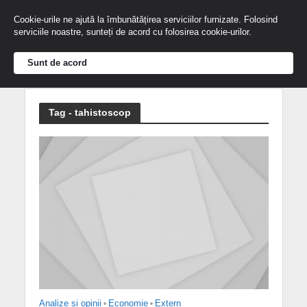
Cookie-urile ne ajută la îmbunătățirea serviciilor furnizate. Folosind
serviciile noastre, sunteți de acord cu folosirea cookie-urilor.
Sunt de acord
Tag - tahistoscop
Analize și opinii
•
Economie
•
Extern