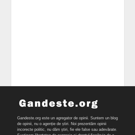
Gandeste.org este un agregator de opinii. Suntem un blog
de opinii, nu o agenție de știri. Noi prezentăm opinii
incorecte politic, nu dăm știri, fie ele false sau adevărate.