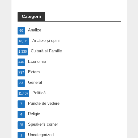
Categorii
Analize
60
Analize și opinii
18,119
Cultură și Familie
1,330
Economie
446
Extern
797
General
83
Politică
11,407
Puncte de vedere
7
Religie
4
Speaker's corner
25
Uncategorized
1