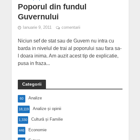
Poporul din fundul
Guvernului
Ianuarie 9, 2011
comentarii
Niciun sef de stat sau de Guvern nu intra cu
barda in nivelul de trai al poporului sau fara sa-
l doara inima. Am auzit acest tip de explicatie,
pusa in fraza...
Categorii
Analize
60
Analize și opinii
18,119
Cultură și Familie
1,330
Economie
446