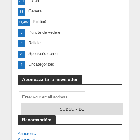
Extern
797
General
83
Politică
11,407
Puncte de vedere
7
Religie
4
Speaker's corner
25
Uncategorized
1
Abonează-te la newsletter
Recomandăm
Anacronic
Anonimus