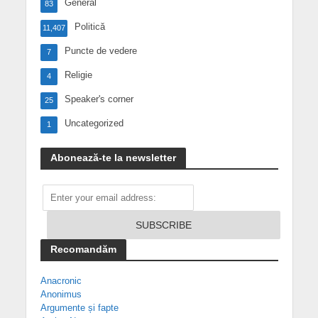
General
83
Politică
11,407
Puncte de vedere
7
Religie
4
Speaker's corner
25
Uncategorized
1
Abonează-te la newsletter
Recomandăm
Anacronic
Anonimus
Argumente și fapte