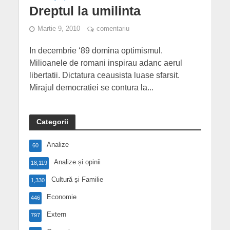
Dreptul la umilinta
Martie 9, 2010
comentariu
In decembrie ‘89 domina optimismul.
Milioanele de romani inspirau adanc aerul
libertatii. Dictatura ceausista luase sfarsit.
Mirajul democratiei se contura la...
Categorii
Analize
60
Analize și opinii
18,119
Cultură și Familie
1,330
Economie
446
Extern
797