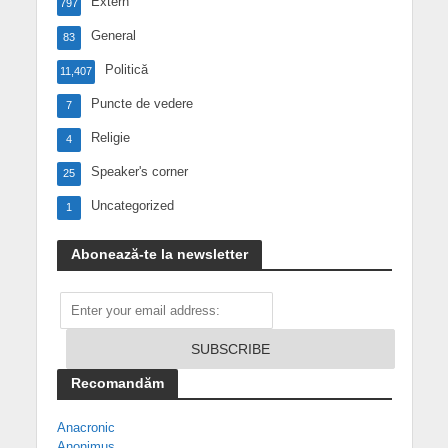
Extern
797
General
83
Politică
11,407
Puncte de vedere
7
Religie
4
Speaker's corner
25
Uncategorized
1
Abonează-te la newsletter
Recomandăm
Anacronic
Anonimus