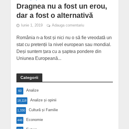
Dragnea nu a fost un erou,
dar a fost o alternativă
Iunie 1, 2019
Adauga comentariu
România n-a fost și nici nu o să fie vreodată un
stat cu pretenții la nivel european sau mondial.
Deși suntem țara cu a șaptea pondere din
Uniunea Europeană...
Categorii
Analize
60
Analize și opinii
18,118
Cultură și Familie
1,330
Economie
446