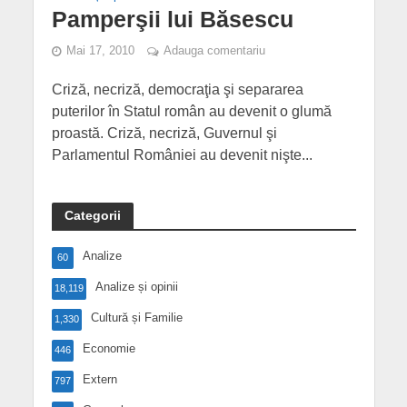
Pamperşii lui Băsescu
Mai 17, 2010
Adauga comentariu
Criză, necriză, democraţia şi separarea
puterilor în Statul român au devenit o glumă
proastă. Criză, necriză, Guvernul şi
Parlamentul României au devenit nişte...
Categorii
Analize
60
Analize și opinii
18,119
Cultură și Familie
1,330
Economie
446
Extern
797