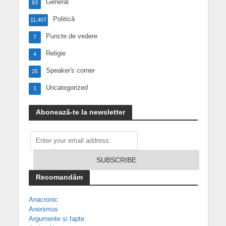
General
83
Politică
11,407
Puncte de vedere
7
Religie
4
Speaker's corner
25
Uncategorized
1
Abonează-te la newsletter
Recomandăm
Anacronic
Anonimus
Argumente și fapte