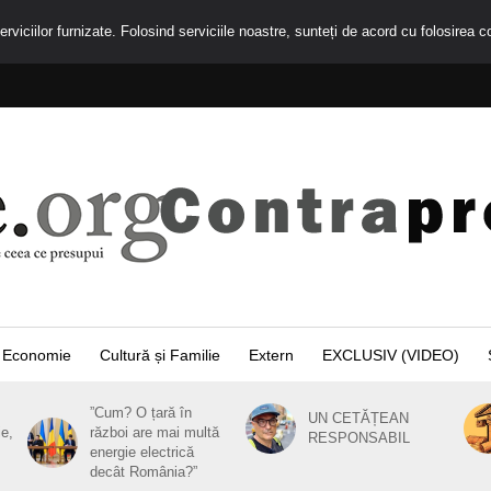
rviciilor furnizate. Folosind serviciile noastre, sunteți de acord cu folosirea c
Economie
Cultură și Familie
Extern
EXCLUSIV (VIDEO)
”Cum? O țară în
UN CETĂȚEAN
ie,
război are mai multă
RESPONSABIL
energie electrică
decât România?”