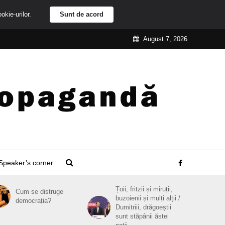
ookie-urilor.
Sunt de acord
August 7, 2026
Speaker’s corner
Țoii, fritzii și miruții,
Cum se distruge
buzoienii și mulți alții /
democrația?
Dumitriii, drăgoeștii
sunt stăpânii ăstei