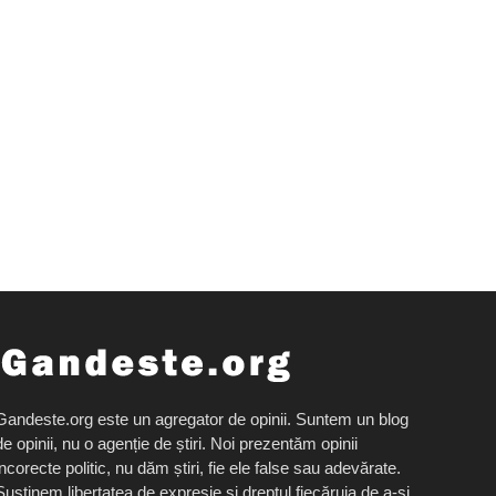
Gandeste.org este un agregator de opinii. Suntem un blog
de opinii, nu o agenție de știri. Noi prezentăm opinii
incorecte politic, nu dăm știri, fie ele false sau adevărate.
Susținem libertatea de expresie și dreptul fiecăruia de a-și