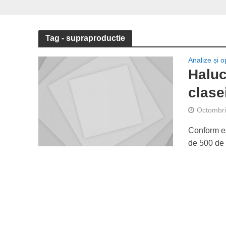
Tag - supraproductie
Analize și op
Haluc
clase
Octombri
Conform est
de 500 de 