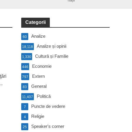
nații
Categorii
Analize
60
Analize și opinii
18,118
Cultură și Familie
1,330
Economie
446
ţări
Extern
797
..
General
83
Politică
11,407
Puncte de vedere
7
Religie
4
Speaker's corner
25