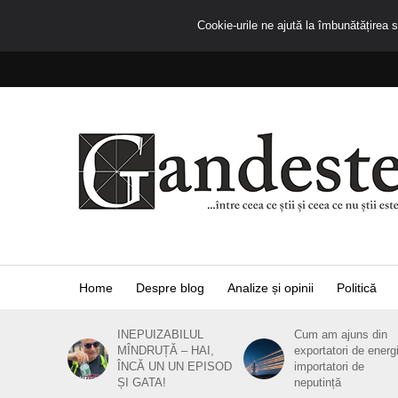
Cookie-urile ne ajută la îmbunătățirea se
Home
Despre blog
Analize și opinii
Politică
INEPUIZABILUL
Cum am ajuns din
MÎNDRUȚĂ – HAI,
exportatori de energ
ÎNCĂ UN UN EPISOD
importatori de
ȘI GATA!
neputință