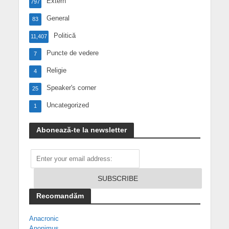
Extern
797
General
83
Politică
11,407
Puncte de vedere
7
Religie
4
Speaker's corner
25
Uncategorized
1
Abonează-te la newsletter
Recomandăm
Anacronic
Anonimus