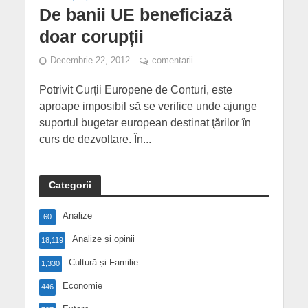
De banii UE beneficiază
doar corupții
Decembrie 22, 2012
comentarii
Potrivit Curții Europene de Conturi, este
aproape imposibil să se verifice unde ajunge
suportul bugetar european destinat ţărilor în
curs de dezvoltare. În...
Categorii
Analize
60
Analize și opinii
18,119
Cultură și Familie
1,330
Economie
446