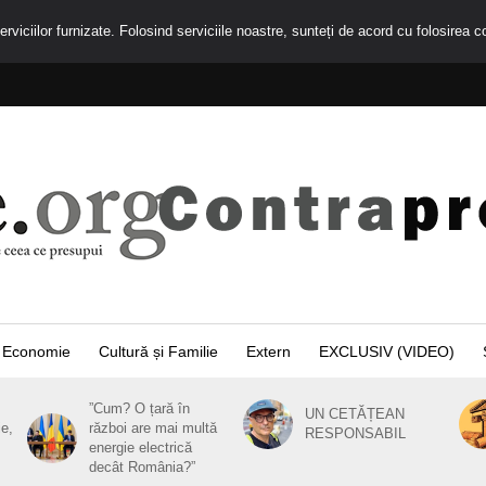
rviciilor furnizate. Folosind serviciile noastre, sunteți de acord cu folosirea c
Economie
Cultură și Familie
Extern
EXCLUSIV (VIDEO)
”Cum? O țară în
UN CETĂȚEAN
ie,
război are mai multă
RESPONSABIL
energie electrică
decât România?”