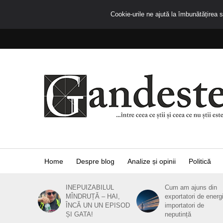
Cookie-urile ne ajută la îmbunătățirea se
Home
Despre blog
Analize și opinii
Politică
INEPUIZABILUL
Cum am ajuns din
MÎNDRUȚĂ – HAI,
exportatori de energ
ÎNCĂ UN UN EPISOD
importatori de
ȘI GATA!
neputință