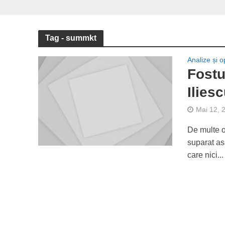
Tag - summkt
Analize și op
Fostu
Ilie
Mai 12, 
De multe o
suparat as
care nici...