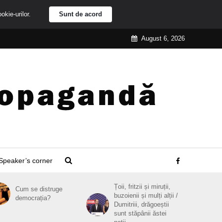
ookie-urilor.
Sunt de acord
August 6, 2026
Speaker’s corner
Țoii, fritzii și miruții,
Cum se distruge
buzoienii și mulți alții /
democrația?
Dumitriii, drăgoeștii
sunt stăpânii ăstei