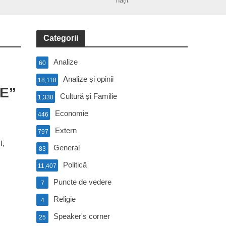
nații
Categorii
Analize
60
Analize și opinii
18,118
RE”
Cultură și Familie
1,330
Economie
446
Extern
797
i,
General
83
Politică
11,407
Puncte de vedere
7
Religie
4
Speaker's corner
25