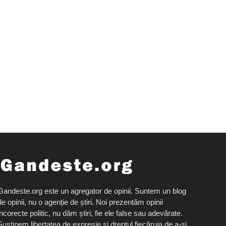
Gandeste.org este un agregator de opinii. Suntem un blog
de opinii, nu o agenție de știri. Noi prezentăm opinii
incorecte politic, nu dăm știri, fie ele false sau adevărate.
Susținem libertatea de expresie și dreptul fiecăruia de a-și