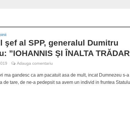
inii
l şef al SPP, generalul Dumitru
scu: ”IOHANNIS ȘI ÎNALTA TRĂDA
2019
Adauga comentariu
ri ma gandesc ca am pacatuit asa de mult, incat Dumnezeu s-a
a de tare, de ne-a pedepsit sa avem un individ in fruntea Statulu