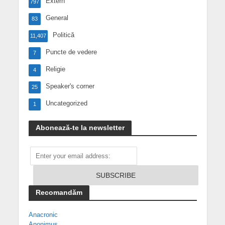
Extern
797
General
83
Politică
11,407
Puncte de vedere
7
Religie
4
Speaker's corner
25
Uncategorized
1
Abonează-te la newsletter
Recomandăm
Anacronic
Anonimus