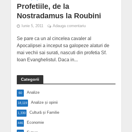
Profetiile, de la
Nostradamus la Roubini
Iunie 5, 2011
Adauga comentariu
Se pare ca un al cincelea cavaler al
Apocalipsei a inceput sa galopeze alaturi de
mai vechii sai surati, nascuti din profetia Sf.
Ioan Evanghelistul. Daca in...
Categorii
Analize
60
Analize și opinii
18,119
Cultură și Familie
1,330
Economie
446