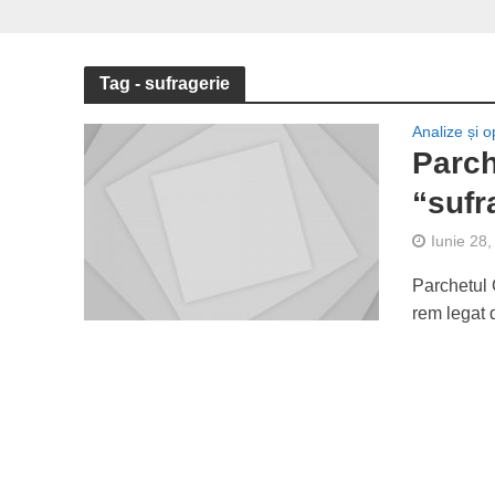
Tag - sufragerie
Analize și op
Parch
“sufr
Iunie 28
Parchetul 
rem legat 