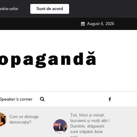
ookie-urilor.
Sunt de acord
August 6, 2026
Speaker’s corner
Țoii, fritzii și miruții,
Cum se distruge
buzoienii și mulți alții /
democrația?
Dumitriii, drăgoeștii
sunt stăpânii ăstei