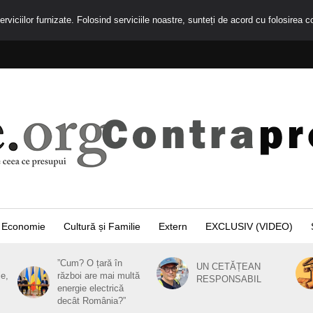
rviciilor furnizate. Folosind serviciile noastre, sunteți de acord cu folosirea c
Economie
Cultură și Familie
Extern
EXCLUSIV (VIDEO)
”Cum? O țară în
UN CETĂȚEAN
ie,
război are mai multă
RESPONSABIL
energie electrică
decât România?”