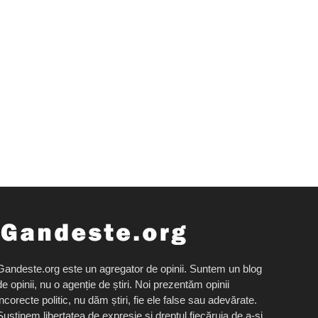
Gandeste.org este un agregator de opinii. Suntem un blog
de opinii, nu o agenție de știri. Noi prezentăm opinii
incorecte politic, nu dăm știri, fie ele false sau adevărate.
Susținem libertatea de expresie și dreptul fiecăruia de a-și