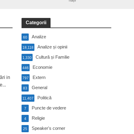
nații
Categorii
Analize
60
Analize și opinii
18,118
Cultură și Familie
1,330
Economie
446
ri in
Extern
797
...
General
83
Politică
11,407
Puncte de vedere
7
Religie
4
Speaker's corner
25