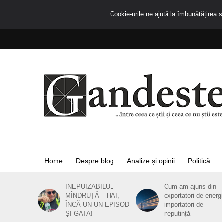
Cookie-urile ne ajută la îmbunătățirea se
Home
Despre blog
Analize și opinii
Politică
INEPUIZABILUL
Cum am ajuns din
MÎNDRUȚĂ – HAI,
exportatori de energ
ÎNCĂ UN UN EPISOD
importatori de
ȘI GATA!
neputință