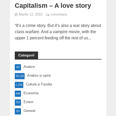
Capitalism – A love story
Martie 13, 2010
comentariu
“It’s a crime story. But it’s also a war story about
class warfare. And a vampire movie, with the
upper 1 percent feeding off the rest of us...
Categorii
Analize
60
Analize și opinii
18,118
Cultură și Familie
1,330
Economie
446
Extern
797
General
83