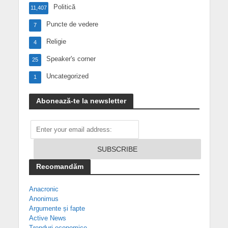
Politică
11,407
Puncte de vedere
7
Religie
4
Speaker's corner
25
Uncategorized
1
Abonează-te la newsletter
Recomandăm
Anacronic
Anonimus
Argumente și fapte
Active News
Trenduri economice