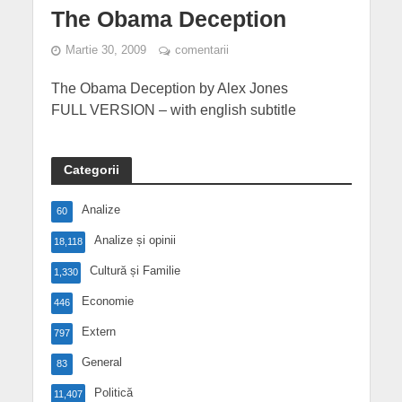
The Obama Deception
Martie 30, 2009
comentarii
The Obama Deception by Alex Jones
FULL VERSION – with english subtitle
Categorii
Analize
60
Analize și opinii
18,118
Cultură și Familie
1,330
Economie
446
Extern
797
General
83
Politică
11,407