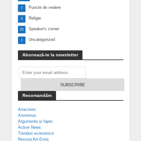
Puncte de vedere
7
Religie
4
Speaker's corner
25
Uncategorized
1
Abonează-te la newsletter
Recomandăm
Anacronic
Anonimus
Argumente și fapte
Active News
Trenduri economice
Revista Art-Emis