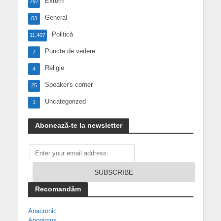
Extern
797
General
83
Politică
11,407
Puncte de vedere
7
Religie
4
Speaker's corner
25
Uncategorized
1
Abonează-te la newsletter
Recomandăm
Anacronic
Anonimus