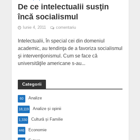
De ce intelectualii susţin
încă socialismul
Iunie 4, 2011
comentariu
Intelectualii, în special cei din domeniul
academic, au tendinţa de a favoriza socialismul
şi intervenţionismul. Cum se face că
universităţile americane s-au...
Categorii
Analize
60
Analize și opinii
18,119
Cultură și Familie
1,330
Economie
446