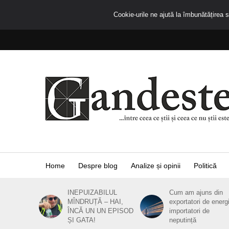
Cookie-urile ne ajută la îmbunătățirea se
Home
Despre blog
Analize și opinii
Politică
INEPUIZABILUL
Cum am ajuns din
MÎNDRUȚĂ – HAI,
exportatori de energ
ÎNCĂ UN UN EPISOD
importatori de
ȘI GATA!
neputință