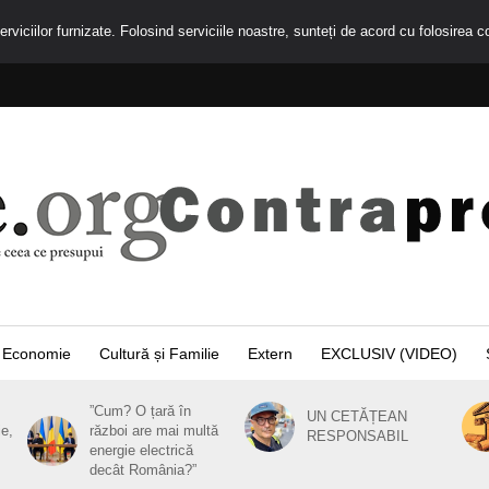
rviciilor furnizate. Folosind serviciile noastre, sunteți de acord cu folosirea c
Economie
Cultură și Familie
Extern
EXCLUSIV (VIDEO)
”Cum? O țară în
UN CETĂȚEAN
ie,
război are mai multă
RESPONSABIL
energie electrică
decât România?”