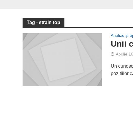
Tag - strain top
Analize și op
Unii 
Aprilie 1
Un cunoscu
pozitiilor 