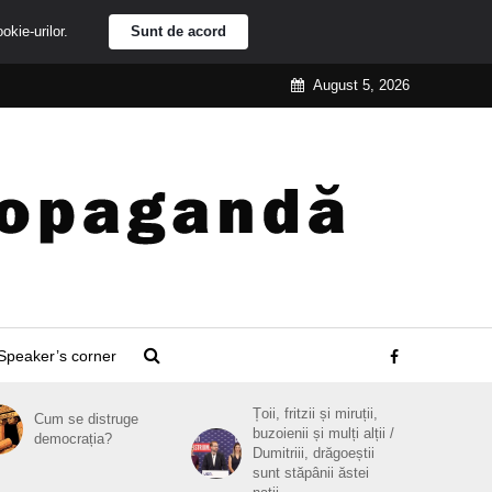
ookie-urilor.
Sunt de acord
August 5, 2026
Speaker’s corner
Țoii, fritzii și miruții,
Cum se distruge
buzoienii și mulți alții /
democrația?
Dumitriii, drăgoeștii
sunt stăpânii ăstei