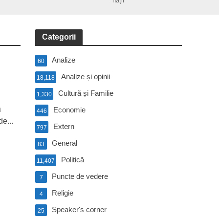
nații
Categorii
Analize
60
Analize și opinii
18,118
Cultură și Familie
1,330
a
Economie
446
de...
Extern
797
General
83
Politică
11,407
Puncte de vedere
7
Religie
4
Speaker's corner
25