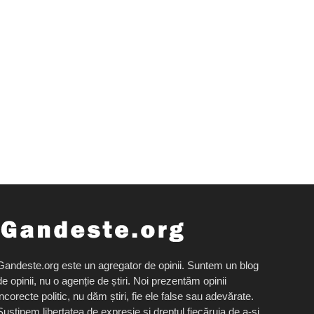
Gandeste.org este un agregator de opinii. Suntem un blog
de opinii, nu o agenție de știri. Noi prezentăm opinii
incorecte politic, nu dăm știri, fie ele false sau adevărate.
Susținem libertatea de expresie și dreptul fiecăruia de a-și