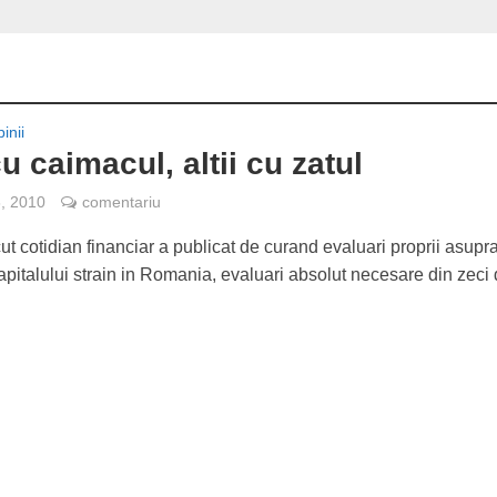
inii
cu caimacul, altii cu zatul
6, 2010
comentariu
t cotidian financiar a publicat de curand evaluari proprii asupr
capitalului strain in Romania, evaluari absolut necesare din zeci 