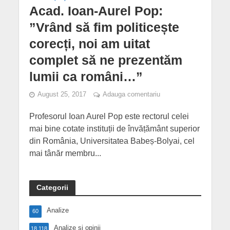
Acad. Ioan-Aurel Pop:
”Vrând să fim politicește
corecți, noi am uitat
complet să ne prezentăm
lumii ca români…”
August 25, 2017
Adauga comentariu
Profesorul Ioan Aurel Pop este rectorul celei
mai bine cotate instituții de învățământ superior
din România, Universitatea Babeș-Bolyai, cel
mai tânăr membru...
Categorii
Analize
60
Analize și opinii
18,118