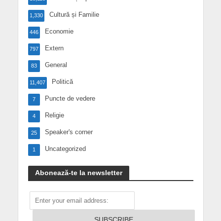
Cultură și Familie
1,330
Economie
446
Extern
797
General
83
Politică
11,407
Puncte de vedere
7
Religie
4
Speaker's corner
25
Uncategorized
1
Abonează-te la newsletter