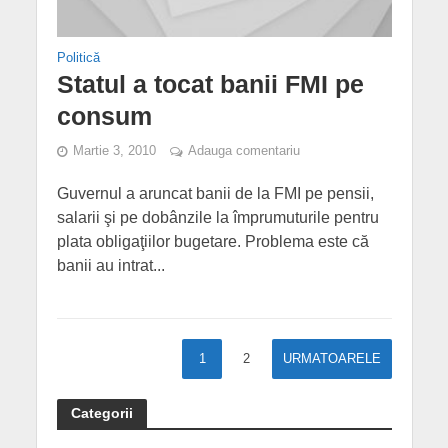
Politică
Statul a tocat banii FMI pe
consum
Martie 3, 2010
Adauga comentariu
Guvernul a aruncat banii de la FMI pe pensii,
salarii şi pe dobânzile la împrumuturile pentru
plata obligaţiilor bu­ge­ta­re. Problema este că
banii au intrat...
1
2
URMATOARELE
Categorii