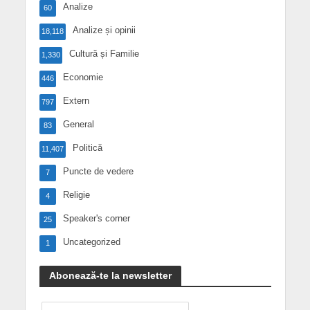
Analize
60
Analize și opinii
18,118
Cultură și Familie
1,330
Economie
446
Extern
797
General
83
Politică
11,407
Puncte de vedere
7
Religie
4
Speaker's corner
25
Uncategorized
1
Abonează-te la newsletter