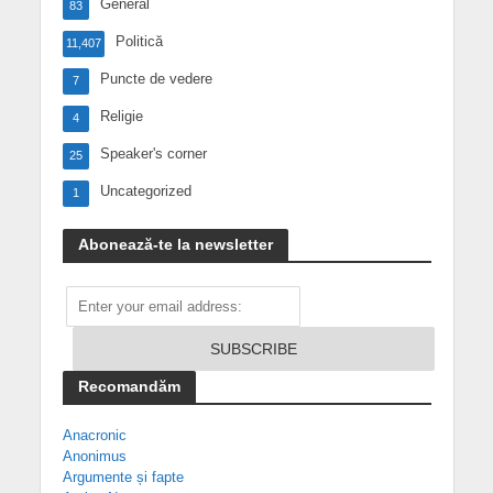
General
83
Politică
11,407
Puncte de vedere
7
Religie
4
Speaker's corner
25
Uncategorized
1
Abonează-te la newsletter
Recomandăm
Anacronic
Anonimus
Argumente și fapte