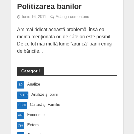
Politizarea banilor
Iunie 16, 2011
Adauga comentariu
Am mai ridicat această problemă, însă ea
merită menţionată ori de câte ori este posibil:
De ce tot mai multă lume “aruncă” banii emişi
de băncile...
Categorii
Analize
60
Analize și opinii
18,119
Cultură și Familie
1,330
Economie
446
Extern
797