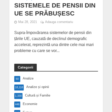
SISTEMELE DE PENSII DIN
UE SE PRĂBUȘESC
Mai 28, 2021
Adauga comentariu
Supra-împovărarea sistemelor de pensii din
țările UE, cauzată de declinul demografic
accelerat, reprezintă una dintre cele mai mari
probleme cu care se vor...
Categorii
Analize
60
Analize și opinii
18,118
Cultură și Familie
1,330
Economie
446