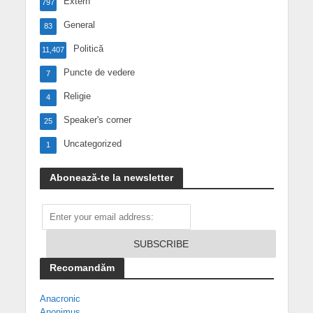
Extern
797
General
83
Politică
11,407
Puncte de vedere
7
Religie
4
Speaker's corner
25
Uncategorized
1
Abonează-te la newsletter
Recomandăm
Anacronic
Anonimus