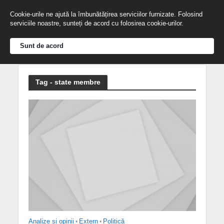
Cookie-urile ne ajută la îmbunătățirea serviciilor furnizate. Folosind
serviciile noastre, sunteți de acord cu folosirea cookie-urilor.
Sunt de acord
Tag - state membre
Analize și opinii
•
Extern
•
Politică