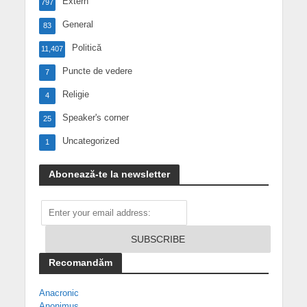
Extern
797
General
83
Politică
11,407
Puncte de vedere
7
Religie
4
Speaker's corner
25
Uncategorized
1
Abonează-te la newsletter
Recomandăm
Anacronic
Anonimus