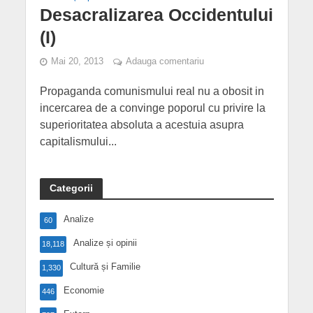
Desacralizarea Occidentului
(I)
Mai 20, 2013
Adauga comentariu
Propaganda comunismului real nu a obosit in
incercarea de a convinge poporul cu privire la
superioritatea absoluta a acestuia asupra
capitalismului...
Categorii
Analize
60
Analize și opinii
18,118
Cultură și Familie
1,330
Economie
446