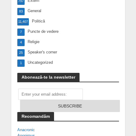
Extern
797
General
83
Politică
11,407
Puncte de vedere
7
Religie
4
Speaker's corner
25
Uncategorized
1
Abonează-te la newsletter
Recomandăm
Anacronic
Anonimus