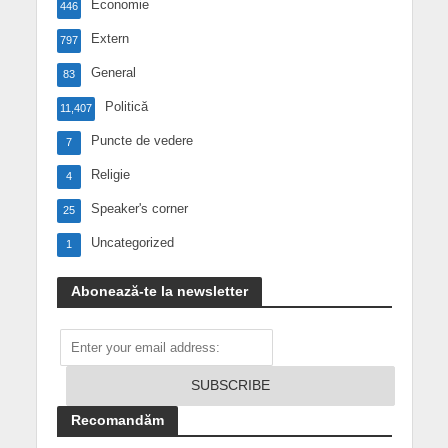
Economie
446
Extern
797
General
83
Politică
11,407
Puncte de vedere
7
Religie
4
Speaker's corner
25
Uncategorized
1
Abonează-te la newsletter
Recomandăm