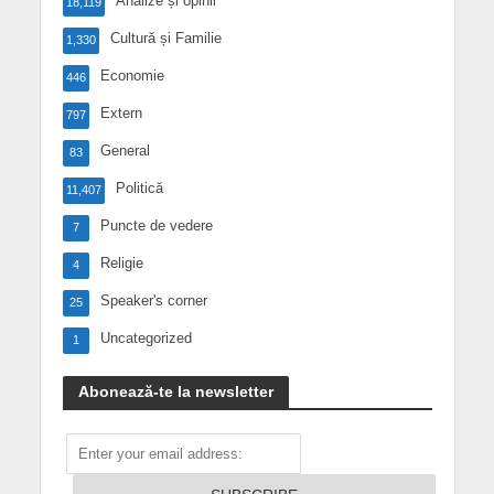
Analize și opinii
18,119
Cultură și Familie
1,330
Economie
446
Extern
797
General
83
Politică
11,407
Puncte de vedere
7
Religie
4
Speaker's corner
25
Uncategorized
1
Abonează-te la newsletter