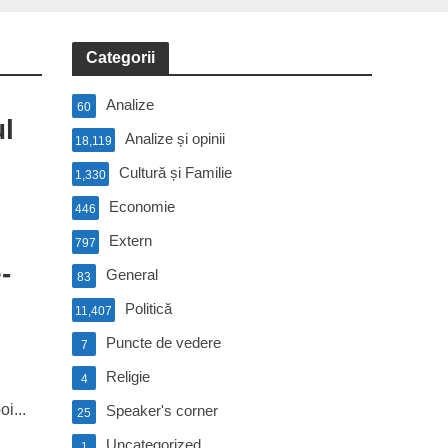
Categorii
Analize
60
l
Analize și opinii
18,119
Cultură și Familie
1,330
Economie
446
Extern
797
-
General
83
Politică
11,407
Puncte de vedere
7
Religie
4
i...
Speaker's corner
25
Uncategorized
1