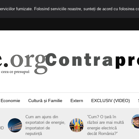
rviciilor furnizate. Folosind serviciile noastre, sunteți de acord cu folosirea c
Economie
Cultură și Familie
Extern
EXCLUSIV (VIDEO)
Cum am ajuns din
”Cum? O țară în
exportatori de energie,
război are mai multă
OD
importatori de
energie electrică
neputință
decât România?”