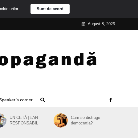
ookie-urilor.
Sunt de acord
August 8, 2026
Speaker’s corner
UN CETĂȚEAN
Cum se distruge
RESPONSABIL
democrația?