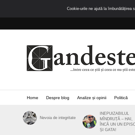
Cookie-urile ne ajută la îmbunătățirea se
Home
Despre blog
Analize și opinii
Politică
INEPUIZABILUL
Nevoia de integritate
MÎNDRUȚĂ – HAI,
ÎNCĂ UN UN EPIS
ȘI GATA!