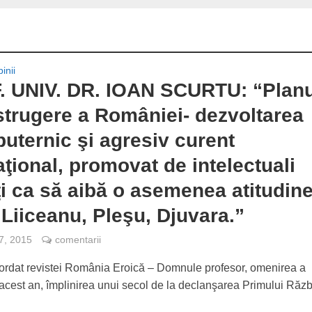
inii
 UNIV. DR. IOAN SCURTU: “Planu
strugere a României- dezvoltarea
puternic şi agresiv curent
aţional, promovat de intelectuali
ţi ca să aibă o asemenea atitudine
 Liiceanu, Pleşu, Djuvara.”
 7, 2015
comentarii
cordat revistei România Eroică – Domnule profesor, omenirea a
 acest an, împlinirea unui secol de la declanşarea Primului Războ