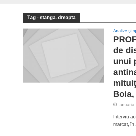
Tag - stanga. dreapta
Analize și op
PROF.
de di
unui 
antin
mitui
Boia,
Ianuarie
Interviu a
marcat, în