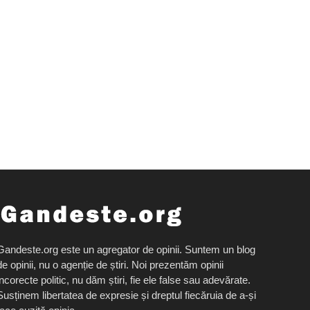
Gandeste.org este un agregator de opinii. Suntem un blog
de opinii, nu o agenție de știri. Noi prezentăm opinii
incorecte politic, nu dăm știri, fie ele false sau adevărate.
Susținem libertatea de expresie și dreptul fiecăruia de a-și