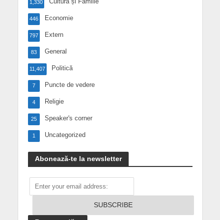
Cultură și Familie
1,330
Economie
446
Extern
797
General
83
Politică
11,407
Puncte de vedere
7
Religie
4
Speaker's corner
25
Uncategorized
1
Abonează-te la newsletter