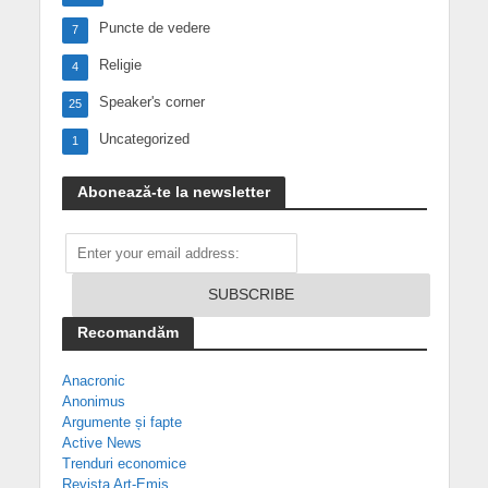
Puncte de vedere
7
Religie
4
Speaker's corner
25
Uncategorized
1
Abonează-te la newsletter
Recomandăm
Anacronic
Anonimus
Argumente și fapte
Active News
Trenduri economice
Revista Art-Emis