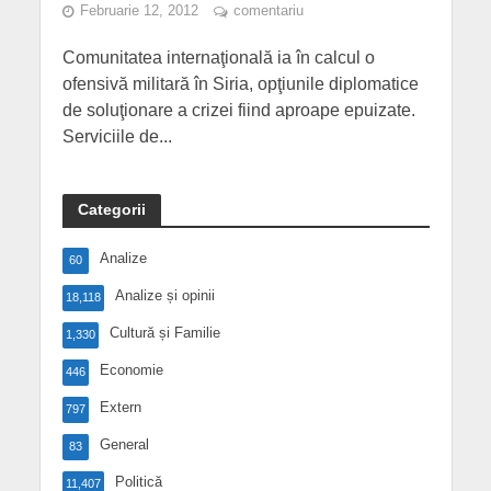
Februarie 12, 2012
comentariu
Comunitatea internaţională ia în calcul o
ofensivă militară în Siria, opţiunile diplomatice
de soluţionare a crizei fiind aproape epuizate.
Serviciile de...
Categorii
Analize
60
Analize și opinii
18,118
Cultură și Familie
1,330
Economie
446
Extern
797
General
83
Politică
11,407