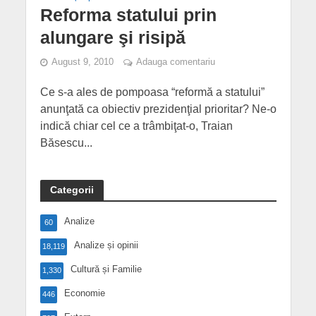
Reforma statului prin
alungare şi risipă
August 9, 2010
Adauga comentariu
Ce s-a ales de pompoasa “reformă a statului”
anunţată ca obiectiv prezidenţial prioritar? Ne-o
indică chiar cel ce a trâmbiţat-o, Traian
Băsescu...
Categorii
Analize
60
Analize și opinii
18,119
Cultură și Familie
1,330
Economie
446